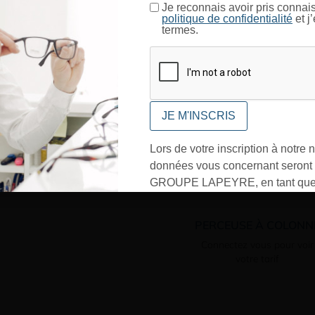
Je certifie être un professionnel de l’optique.
Je reconnais avoir pris connai
Poids : 6500 g.
politique de confidentialité
et j
termes.
Accessoires
CONFIRMER
Lors de votre inscription à notre n
données vous concernant seront t
GROUPE LAPEYRE, en tant que 
traitement, et utilisées exclusive
besoins de l’envoi des informati
PERCEUSE À COLONN
sollicités. Vous pourrez à tout m
Connectez vous pour voir
désinscrire par mail en cliquant s
votre tarif
» en bas de page de vos newslett