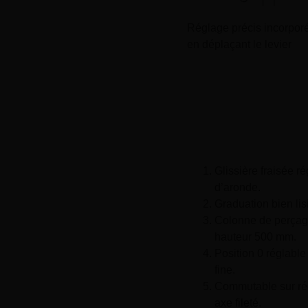
Réglage précis incorpor
en déplaçant le levier
Glissière fraisée r
d’aronde.
Graduation bien lis
Colonne de perçag
hauteur 500 mm.
Position 0 réglabl
fine.
Commutable sur ré
axe fileté.