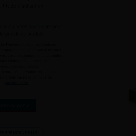
ltitude d’utilisation
ous
ou
créez un compte
pour
 le prix de ce produit.
e d’ouverture de votre compte ne
engagement de votre part et ne vous
le est destinée uniquement à permettre
ous informer sur les conditions
mmerciales applicables.
 à caractère personnel que nous
 sont régis par notre
politique de
confidentialité.
Alternative:
uter au panier
ÉFÉRENCE :
PE110