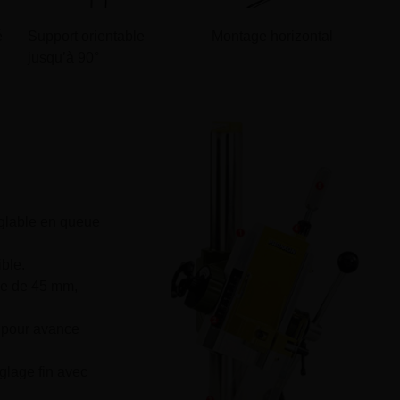
é
Support orientable
Montage horizontal
jusqu’à 90°
églable en queue
ible.
e de 45 mm,
e pour avance
glage fin avec