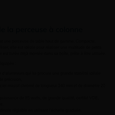
de la perceuse à colonne
st une perceuse de table haut de gamme. Compacte,
iliser, elle est idéale pour réaliser une multitude de petits
e est livrée déjà montée dans sa boîte, prête à être utilisée.
 équipée :
e d’aluminium qui lui procure une grande stabilité idéale
de précision,
cier massif chromé de longueur 340 mm et de diamètre 20
puissance de 85 watts, de grande qualité, certifié VDE,
te,
dinale réglable en utilisant l’échelle graduée.