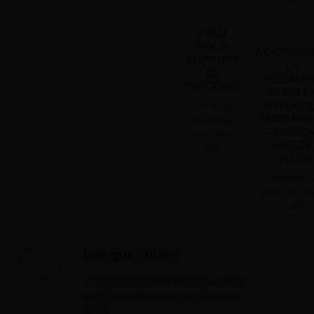
ETAU
POUR
ACCESSOI
SUPPORT
DE
DE
RECHAN
PERCEUSE
POUR L
POTENCE
Connectez
RIVER PO
vous pour
– TASSE
voir votre
MASSI
tarif
NYLON
Connectez v
pour voir vo
tarif
UNE QUESTION ?
Envoyez-nous votre message. Nous
vous répondrons dans les meilleurs
délais