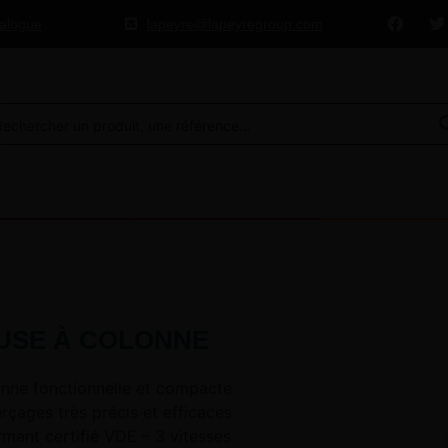
talogue
lapeyre@lapeyregroup.com
USE À COLONNE
onne fonctionnelle et compacte
erçages très précis et efficaces
mant certifié VDE – 3 vitesses