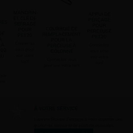
MANDRIN
APPUI DE
ET CLÉ DE
PERÇAGE
RES
SERRAGE
POUR
COURROIE DE
POUR
PERCEUSE
GE
REMPLACEMENT
PE120
PE120
A
POUR LA
Connectez
 À
Connectez
PERCEUSE À
vous pour
102
COLONNE
vous pour
voir votre
AU
voir votre
Connectez vous
F
tarif
tarif
pour voir votre tarif
ous
tre
À VOTRE SERVICE
Lapeyre Groupe s’engage à vous apporter une
qualité de service et de produits optimales