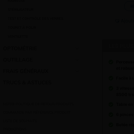
RAINEUSE
R
STÉRILISATEUR
TEST ET CONTRÔLE DES VERRES
Ajout
TOURET À POLIR
VENTILETTE
LES PLUS
OPTOMÉTRIE
OUTILLAGE
Perceuse
et robus
FRAIS GÉNÉRAUX
Facile à 
TRUCS & ASTUCES
3 vitess
8500 tr
NOTRE POLITIQUE DE RETOUR PRODUITS
Table en
COMMANDE PAR RÉFÉRENCE PRODUIT
6 pinces
LISTE DE SOUHAITS
Butée ré
PROMOTIONS