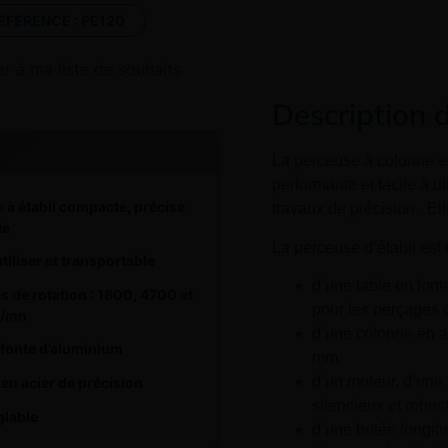
ÉFÉRENCE :
PE120
er à ma liste de souhaits
Description 
La perceuse à colonne e
performante et facile à ut
 à établi compacte, précise
travaux de précision. Ell
te
La perceuse d’établi est
utiliser et transportable
d’une table en font
es de rotation : 1800, 4700 et
pour les perçages 
s/mn
d’une colonne en a
 fonte d’aluminium
mm,
d’un moteur, d’une 
 en acier de précision
silencieux et robus
glable
d’une butée longitu