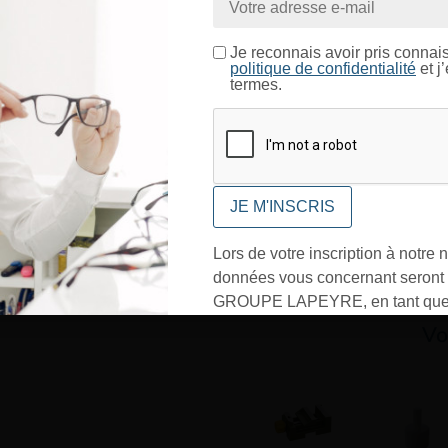
broche
ntrez dans un espace réservé aux professionnels de l’o
Je certifie être un professionnel de l’optique.
Portée
Je reconnais avoir pris connai
politique de confidentialité
et j
Puissance absorbée
termes.
CONFIRMER
maximale
Tension
Poids
Lors de votre inscription à notre n
données vous concernant seront t
GROUPE LAPEYRE, en tant que 
traitement, et utilisées exclusive
Vo
besoins de l’envoi des informati
sollicités. Vous pourrez à tout m
désinscrire par mail en cliquant s
» en bas de page de vos newslett