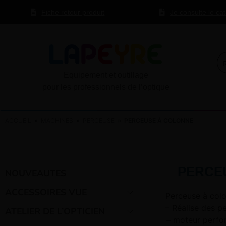
Fiche retour produit
Je consulte le ca
Equipement et outillage
pour les professionnels de l’optique
ACCUEIL
»
MACHINES
»
PERCEUSE
» PERCEUSE À COLONNE
PERCE
NOUVEAUTES
ACCESSOIRES VUE
Perceuse à col
– Réalise des p
ATELIER DE L’OPTICIEN
– moteur perfor