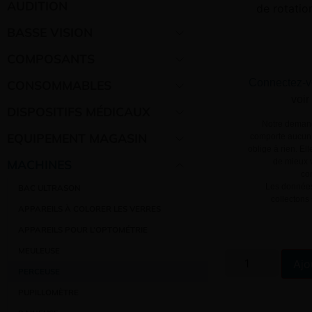
AUDITION
de rotatio
BASSE VISION
COMPOSANTS
Connectez-v
CONSOMMABLES
voir
DISPOSITIFS MÉDICAUX
Notre demand
EQUIPEMENT MAGASIN
comporte aucun 
oblige à rien. El
MACHINES
de mieux v
co
Les données
BAC ULTRASON
collectons
APPAREILS À COLORER LES VERRES
APPAREILS POUR L’OPTOMÉTRIE
MEULEUSE
Ajo
PERCEUSE
PUPILLOMÈTRE