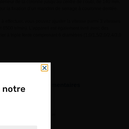
intérieur de la colonne jusqu’au centre de l’outil, de 140 mm.
pour la fixation d’un mandrin de serrage à couronne dentée.
à effectuer, vous pouvez ajuster la vitesse parmi 3 vitesses
t 8500 tr/min). L’appareil est également livré avec des
er à triple fente comprenant 6 diamètres (1,0/1,5/2,0/2,4/3,0
formations complémentaires
 notre
350 mm
1800, 4700 et 8500 tr/min
OUPE
a
30 mm