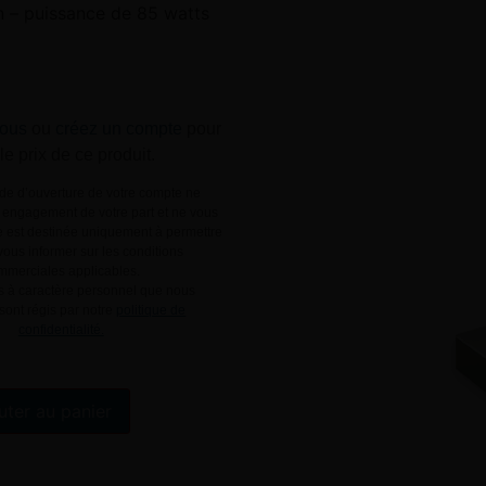
n – puissance de 85 watts
ous
ou
créez un compte
pour
 le prix de ce produit.
e d’ouverture de votre compte ne
engagement de votre part et ne vous
le est destinée uniquement à permettre
ous informer sur les conditions
mmerciales applicables.
 à caractère personnel que nous
 sont régis par notre
politique de
confidentialité.
Alternative:
uter au panier