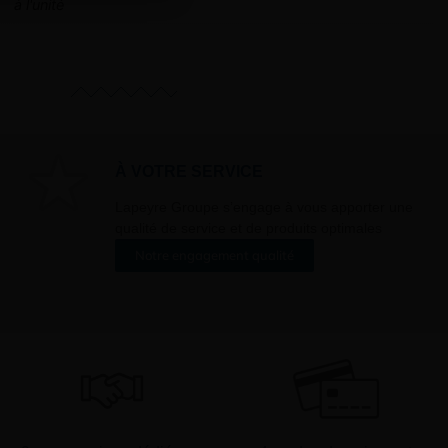
à l'unité
ment pour les
ons que vous avez
oment vous
ur « désinscription
er ».
À VOTRE SERVICE
Lapeyre Groupe s’engage à vous apporter une
qualité de service et de produits optimales
Notre engagement qualité