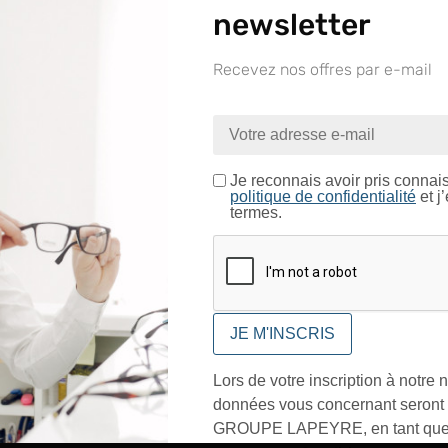
newsletter
Recevez nos offres par e-mail
Encre ultra soft – Très 
nue sur le site LAPEYRE GR
corps coloris bleu transl
78% de matière plastiqu
ntrez dans un espace réservé aux professionnels de l’o
Pointe moyenne – Trac
Je certifie être un professionnel de l’optique.
Je reconnais avoir pris connai
politique de confidentialité
et j
termes.
CONFIRMER
In
Lors de votre inscription à notre n
données vous concernant seront t
Marque
GROUPE LAPEYRE, en tant que 