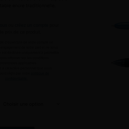
ctable encre traditionnelle.
ous
ou
créez un compte
pour
 le prix de ce produit.
e d’ouverture de votre compte ne
engagement de votre part et ne vous
le est destinée uniquement à permettre
ous informer sur les conditions
mmerciales applicables.
 à caractère personnel que nous
 sont régis par notre
politique de
confidentialité.