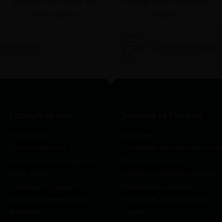
Livraison en France et à
Près de 5000 références
l’international
produits
iels Vidéos
Conseils et astuces
Lapeyre et moi
Services et Produits
Mon compte
Catalogue
Qui sommes-nous ?
Commande par référence produ
Notre vision et nos valeurs
Mes produits favoris
Notre équipe
Conditions Générales de Vente
L'outillage by Lapeyre
Modalités de paiement
Notre engagement qualité
Politique de retour produits
Actualités
Livraison