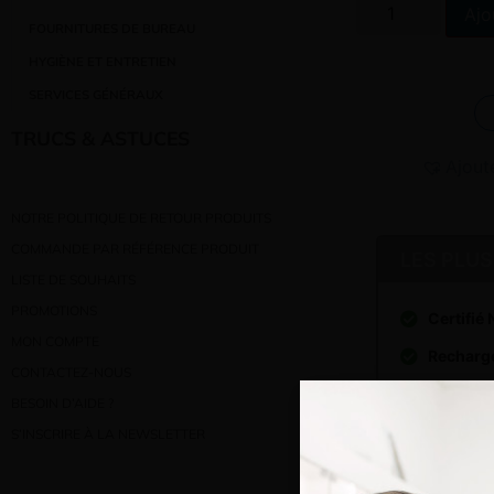
Ajo
FOURNITURES DE BUREAU
HYGIÈNE ET ENTRETIEN
SERVICES GÉNÉRAUX
TRUCS & ASTUCES
Ajout
NOTRE POLITIQUE DE RETOUR PRODUITS
COMMANDE PAR RÉFÉRENCE PRODUIT
LES PLUS
LISTE DE SOUHAITS
PROMOTIONS
Certifié
MON COMPTE
Recharg
CONTACTEZ-NOUS
BESOIN D’AIDE ?
S’INSCRIRE À LA NEWSLETTER