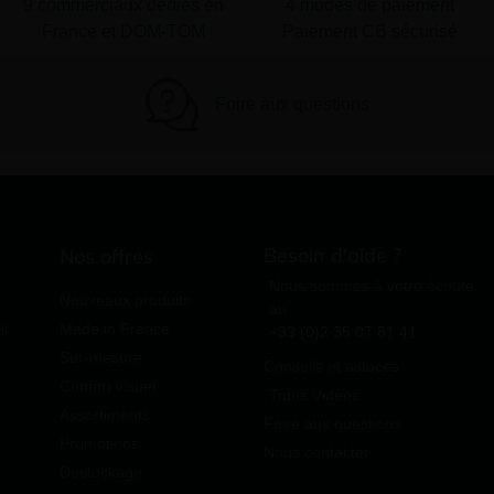
9 commerciaux dédiés en
4 modes de paiement
France et DOM-TOM
Paiement CB sécurisé
Foire aux questions
Besoin d'aide ?
Nos offres
Nous sommes à votre écoute
Nouveaux produits
au
it
Made in France
+33 (0)2 35 07 81 41
Sur-mesure
Conseils et astuces
Confort visuel
Tutos Vidéos
Assortiments
Foire aux questions
Promotions
Nous contacter
Destockage