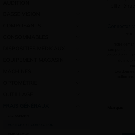
AUDITION
bille rétra
BASSE VISION
COMPOSANTS
Connectez-v
voir
CONSOMMABLES
Notre demand
DISPOSITIFS MÉDICAUX
comporte aucun 
oblige à rien. El
EQUIPEMENT MAGASIN
de mieux v
co
MACHINES
Les données
collectons
OPTOMÉTRIE
OUTILLAGE
FRAIS GÉNÉRAUX
Marque
CLASSEMENT
ECRITURE ET CORRECTION
EMBALLAGE