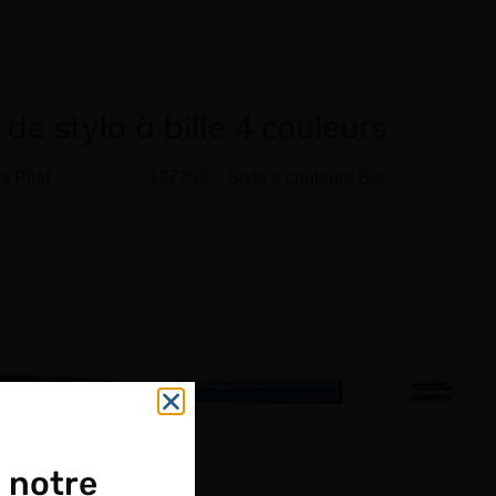
e stylo à bille 4 couleurs
s Pilot
127753 – Stylo 4 couleurs Bic
 notre