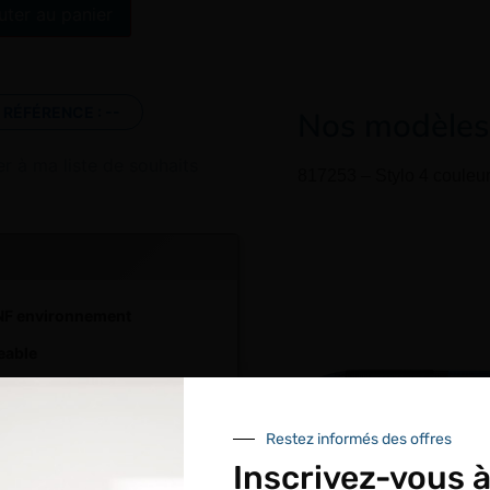
Alternative:
uter au panier
RÉFÉRENCE :
--
Nos modèles d
er à ma liste de souhaits
817253 – Stylo 4 couleur
 NF environnement
eable
Restez informés des offres
Inscrivez-vous à