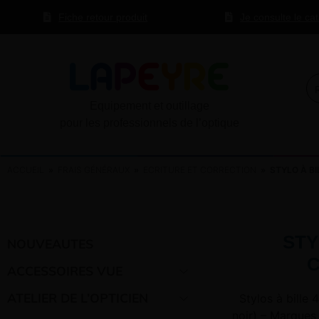
Fiche retour produit
Je consulte le ca
Equipement et outillage
pour les professionnels de l’optique
ACCUEIL
»
FRAIS GÉNÉRAUX
»
ECRITURE ET CORRECTION
» STYLO À BI
STY
NOUVEAUTES
ACCESSOIRES VUE
ATELIER DE L’OPTICIEN
Stylos à bille 
noir) – Marques 