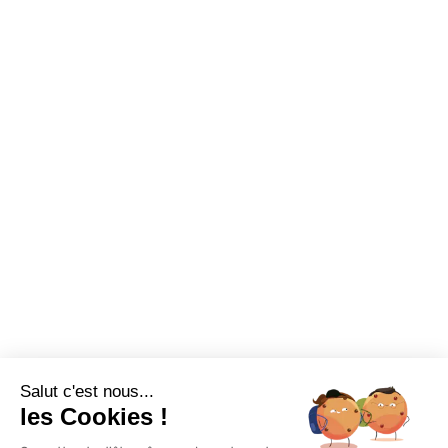
Made in France
Conseils et astuces
Sur-mesure
Tutos Vidéos
Confort visuel
Foire aux questions
Assortiments
Nous contacter
Promotions
Destockage
Exclusivité WEB
Restons connectés
Salut c'est nous...
Mentions légales
Politique de confidentialité
Plan du site
les Cookies !