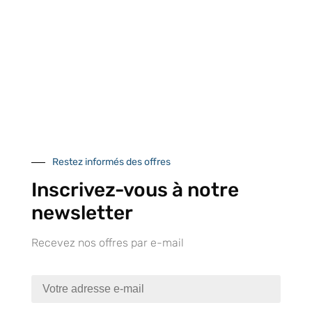
Retrait gratuit au
Expédition 24/48h
Livraison en France
centre logistique
et à l’international
d’Isneauville
Près de 5000
9 commerciaux
4 modes de paiement
références produits
dédiés en France et
Paiement CB
Restez informés des offres
DOM-TOM
sécurisé
Inscrivez-vous à notre
newsletter
Catalogue
Recevez nos offres par e-mail