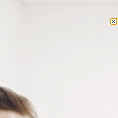
Equipement et outillage
pour les professionnels de l’optique
MON COMPTE
MON PANIER
ACCUEIL
»
COMPOSANTS
»
TUBES - BAGUES - RONDELLES
»
RONDELLES EN PLASTIQUE
» RONDELLES EN PLASTIQUE
TRANSPARENT Ø INT. 1.6 MM
RONDELLES EN PLASTIQUE
TRANSPARENT Ø INT. 1.6 MM