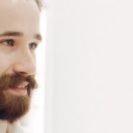
Rondelles en plastique transparent – Ø intérieur 1.6 mm
– 2 Ø extérieur au choix : 3.0 et 3.2 mm – Epaisseur
0.5 mm- composants de lunettes conditionnés en
sachet de 100 pièces
Connectez-vous
ou
créez un compte
pour voir le
prix de ce produit.
Notre demande d’ouverture de votre compte ne comporte aucun
engagement de votre part et ne vous oblige à rien. Elle est
destinée uniquement à permettre de mieux vous informer sur les
conditions commerciales applicables.
Les données à caractère personnel que nous collectons sont
régis par notre
politique de confidentialité.
Diamètre
extérieur