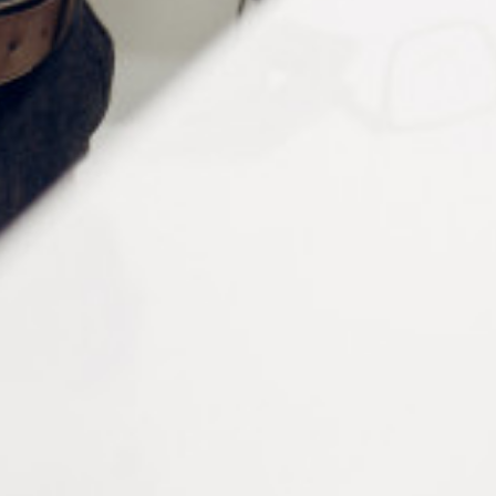
Informations complémentaires
Matière
Plastique
Couleur
Transparent
Diamètre intérieur
1,6 mm
Diamètre extérieur
3.0 mm, 3.2 mm
Epaisseur
0.5 mm
Conditionnement
100 pièces