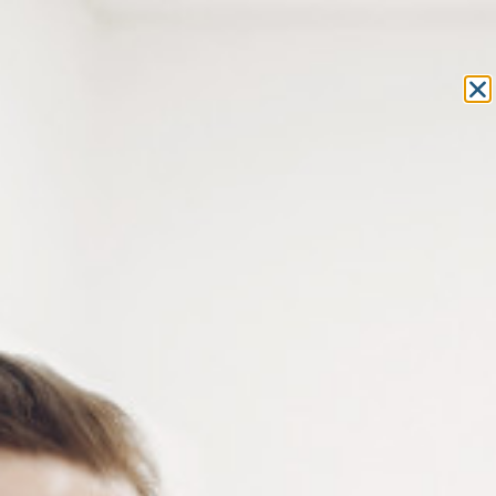
Equipement et outillage
pour les professionnels de l’optique
MON COMPTE
MON PANIER
ACCUEIL
»
COMPOSANTS
»
TUBES - BAGUES - RONDELLES
»
RONDELLES EN PLASTIQUE
» RONDELLES EN PLASTIQUE
TRANSPARENT D 1.2 X D 3.5 MM – X100
RONDELLES EN PLASTIQUE
TRANSPARENT D 1.2 X D 3.5 MM