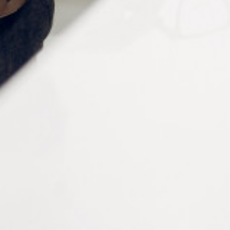
Plastique
Couleur
Transparent
Diamètre intérieur
1.2 mm
Diamètre extérieur
3.5 mm
Epaisseur
0.5 mm
Conditionnement
100 pièces