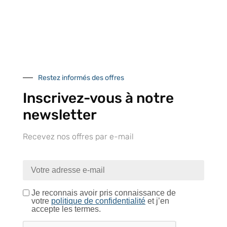
Près de 5000
9 commerciaux
4 modes de paiement
références produits
dédiés en France et
Paiement CB
DOM-TOM
sécurisé
Restez informés des offres
Inscrivez-vous à notre
newsletter
Catalogue
Recevez nos offres par e-mail
Tutoriels Vidéos
Je reconnais avoir pris connaissance de
votre
politique de confidentialité
et j’en
accepte les termes.