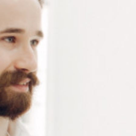
– X100
Rondelles en plastique transparent -Ø int. 1.2 mm – Ø
ext. 3.5 mm – Epaisseur 0.5 mm – composants de
lunettes conditionnés en sachet de 100 pièces
Connectez-vous
ou
créez un compte
pour voir le
prix de ce produit.
Notre demande d’ouverture de votre compte ne comporte aucun
engagement de votre part et ne vous oblige à rien. Elle est
destinée uniquement à permettre de mieux vous informer sur les
conditions commerciales applicables.
Les données à caractère personnel que nous collectons sont
régis par notre
politique de confidentialité.
Alternative:
Ajouter au panier