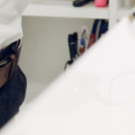
Gamme de puissance des sphères :
+16.75D à -19.00D, avec une lecture
minimale de 0.25D ou 0.12D (lorsque la
lentille auxiliaire +0.12D ou la lentille
optionnelle±0.12D est utilisée)
+26.75D à -29.00D (lorsque la lentille
optionnelle±10.00D est utilisée)
Plage de puissances des cylindres :
0 à -6,00D, avec lecture mini 0,25D ou 0,12D
(lorsque la lentille auxiliaire est utilisée)
0 à -8,00D (lorsque la lentille auxiliaire -2,00D
est utilisée)
Echelle d’axe astigmatique : 0 à 180° par pas de 5°.
Cylindre croisé : ±0,25D, type inversé, ±0,50D en
option
Prisme rotatif : 0 à 20 D par pas de 1 D
Réglage interpupillaire : 48mm à 80mm par pas de
1mm (droite et gauche synchronisées)