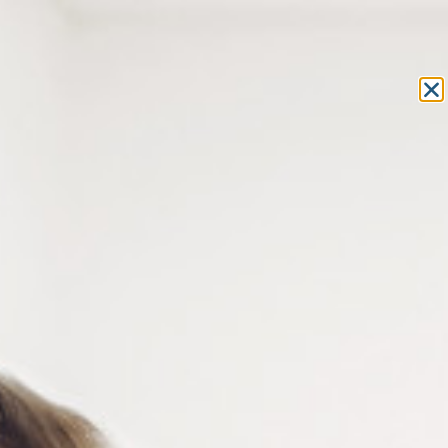
Equipement et outillage
pour les professionnels de l’optique
MON COMPTE
MON PANIER
ACCUEIL
»
MACHINES
»
APPAREILS POUR L'OPTOMÉTRIE
»
RÉFRACTEUR
RÉFRACTEUR