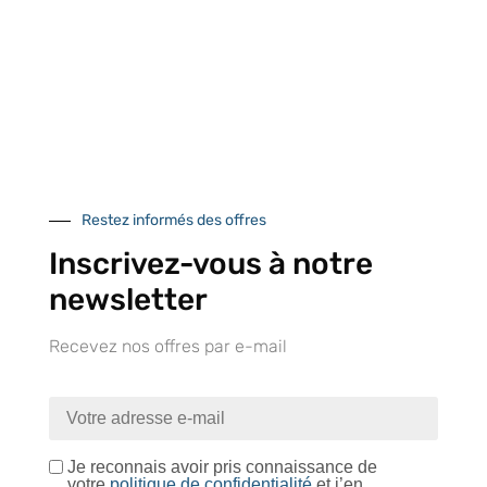
Notre engagement qualité
Retrait gratuit au
Expédition 24/48h
Livraison en France
centre logistique
et à l’international
d’Isneauville
Restez informés des offres
Inscrivez-vous à notre
newsletter
Près de 5000
9 commerciaux
4 modes de paiement
Recevez nos offres par e-mail
références produits
dédiés en France et
Paiement CB
DOM-TOM
sécurisé
Je reconnais avoir pris connaissance de
votre
politique de confidentialité
et j’en