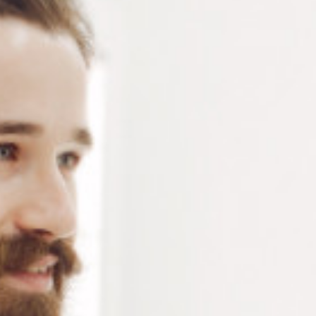
Connectez-vous
ou
créez un compte
pour voir le
prix de ce produit.
Notre demande d’ouverture de votre compte ne comporte aucun
engagement de votre part et ne vous oblige à rien. Elle est
destinée uniquement à permettre de mieux vous informer sur les
conditions commerciales applicables.
Les données à caractère personnel que nous collectons sont
régis par notre
politique de confidentialité.
Alternative:
Ajouter au panier
RÉFÉRENCE :
RE001
Ajouter à ma liste de souhaits