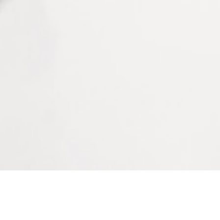
Réglage de l’appui frontal : 16mm en avant et en
arrière
Convergence : les axes optiques des lentilles sont
alignés à une distance de 400mm des sommets des
cornées (2mm chacun pour la droite et la gauche
vers l’intérieur)
Distance interpupillaire permettant la convergence :
57mm à 80mm
Dispositif de distance cornéenne : 2mm vers l’avant
et 5mm vers l’arrière du plan standard
Champ de vision effectif : 19mm
Informations complémentaires