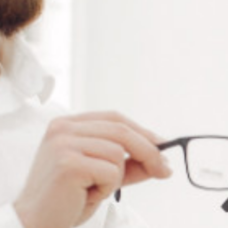
LES PLUS
Tous les objectifs sont traités anti-reflets.
Réglage fin du contrôle de la puissance de la
sphère.
Mesure de l'astigmatisme
Cylindre croisé (±0,25D)
Prisme rotatif
Large gamme de combinaisons de lentilles
auxiliaires