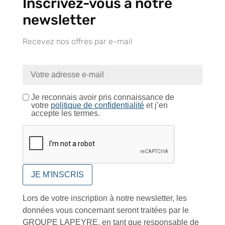
Inscrivez-vous à notre
références produits
dédiés en France et
Paiement CB
DOM-TOM
sécurisé
newsletter
Recevez nos offres par e-mail
Catalogue
Je reconnais avoir pris connaissance de
votre
politique de confidentialité
et j’en
accepte les termes.
Tutoriels Vidéos
Conseils et astuces
Lors de votre inscription à notre newsletter, les
données vous concernant seront traitées par le
GROUPE LAPEYRE, en tant que responsable de