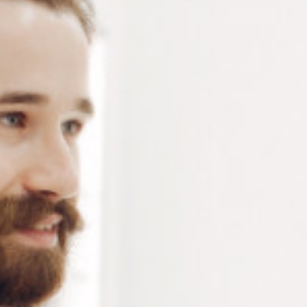
l’écart entre les pupilles. Il est muni d’un système de
mesure à lecture digitale.
Connectez-vous
ou
créez un compte
pour voir le
prix de ce produit.
Notre demande d’ouverture de votre compte ne comporte aucun
engagement de votre part et ne vous oblige à rien. Elle est
destinée uniquement à permettre de mieux vous informer sur les
conditions commerciales applicables.
Les données à caractère personnel que nous collectons sont
régis par notre
politique de confidentialité.
Alternative:
Ajouter au panier
RÉFÉRENCE :
PU302