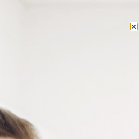
Equipement et outillage
pour les professionnels de l’optique
MON COMPTE
MON PANIER
ACCUEIL
»
MACHINES
»
PUPILLOMÈTRE
» PUPILLOMÈTRE
ÉLECTRONIQUE
PUPILLOMÈTRE ÉLECTRONIQUE
Pupillomètre électronique qui permet de calculer