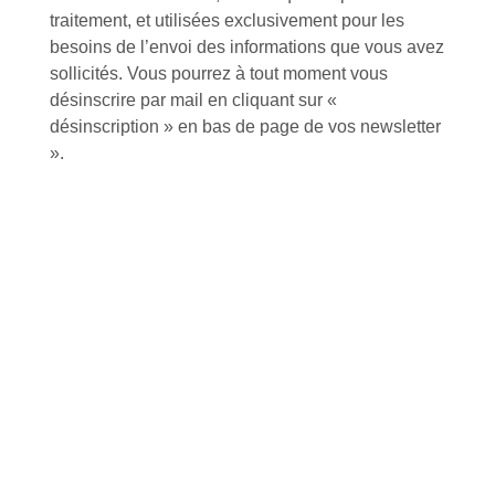
traitement, et utilisées exclusivement pour les
besoins de l’envoi des informations que vous avez
Foire aux questions
sollicités. Vous pourrez à tout moment vous
désinscrire par mail en cliquant sur «
désinscription » en bas de page de vos newsletter
».
Inscription à la newsletter
J'accepte de recevoir la lettre d'information
Envoyer
Alternative:
Services et Produits
Lapeyre et moi
Catalogue
Commande par référence produit