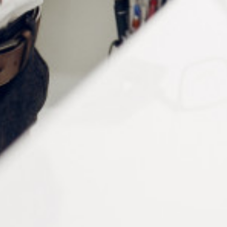
Le pupillomètre digital dispose d’un bouton de mise au
point réglable, permettant d’ajuster l’écart pupillaire. L
es
résultats de mesure sont affichés sur l’écran numérique et
les valeurs de mesure de l’œil gauche et de l’œil droit
sont affichées séparément.
Le pupillomètre est muni d’une fonction de mise sous
tension automatique et de mémoire, idéal pour
économiser l’énergie et ne pas perdre les données.
Caractéristiques techniques
Gamme de PD binoculaire : 45 ~ 82mm par pas de
0,5 mm
Plage de PD monoculaire : 22,5 ~ 41mm par pas de
0,5 mm
Valeur absolue de l’erreur indiquée : ≤ 0,5mm
Valeur absolue de l’erreur asymétrique ≤ 0.5mm