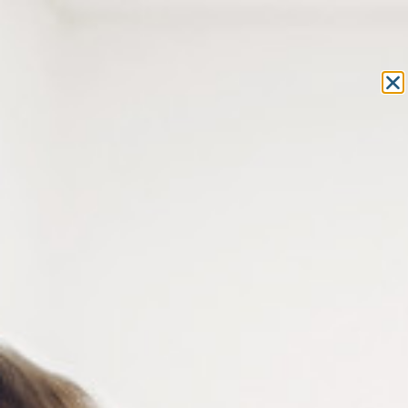
Equipement et outillage
pour les professionnels de l’optique
MON COMPTE
MON PANIER
ACCUEIL
»
MACHINES
»
PUPILLOMÈTRE
» PUPILLOMÈTRE DIGITAL À
REFLETS CORNÉENS
PUPILLOMÈTRE DIGITAL À
REFLETS CORNÉENS