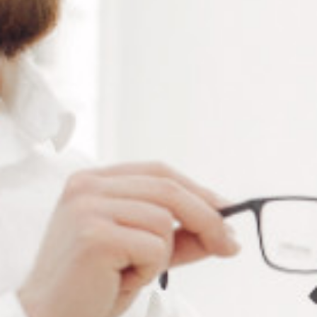
RÉFÉRENCE :
PU200
Ajouter à ma liste de souhaits
LES PLUS
Luminosité de la LED réglable
Temps d'arrêt automatique
Capteurs linéaires de haute précision
Affichage numérique précis