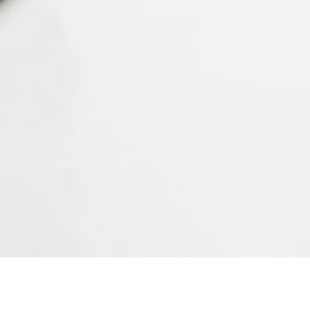
Distance pupillaire binoculaire : 45 ～ 82 mm
Distance pupillaire gauche ou droite : 22,5 × 41 mm
Erreur d’indication : ≤0,5 mm
Erreur d’arrondi : ≤0,5 mm
Point de fixation : Point illuminé vert interne
Distance du point de fixation : 30 cm à l’infini
Lumière : LED
Informations complémentaires
Affichage
Cristaux liquides
Alimentation