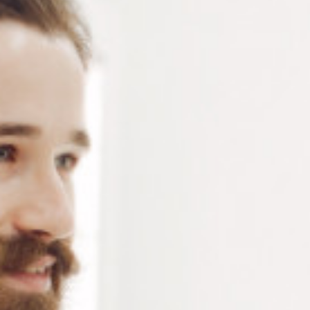
Pupillomètre digital à reflets cornéens pour la mesure
des écarts inter pupillaires – Mise sous tension par
poussoir et arrêt automatique au bout d’une minute
d’inactivité – Vendu à l’unité
Connectez-vous
ou
créez un compte
pour voir le
prix de ce produit.
Notre demande d’ouverture de votre compte ne comporte aucun
engagement de votre part et ne vous oblige à rien. Elle est
destinée uniquement à permettre de mieux vous informer sur les
conditions commerciales applicables.
Les données à caractère personnel que nous collectons sont
régis par notre
politique de confidentialité.
Alternative:
Ajouter au panier