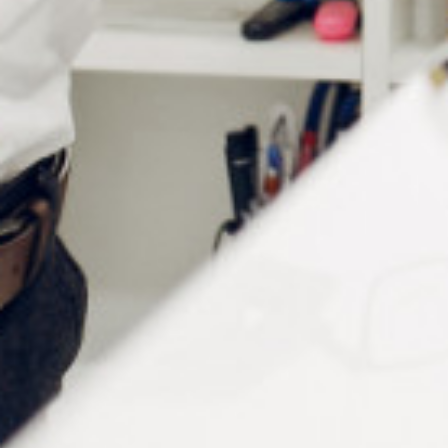
Description
Le pupillomètre digital à reflets cornéens comporte des
mesures consécutives, un échantillonnage ponctuel
direct et une grande précision d’orientation, avec un
spiral mécanique utilisé pour niveler le point réfléchissant
de la cornée humaine.
Il adopte des capteurs linéaires de haute précision, un
système électronique hautement intellectualisé et un
affichage numérique des résultats de mesure qui est plus
précis, direct et facile à lire.
La conception du lampadaire LED et la faible
consommation d’énergie prolongent la durée de vie de la
batterie.
Caractéristiques