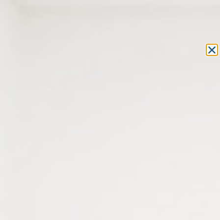
Equipement et outillage
pour les professionnels de l’optique
MON COMPTE
MON PANIER
ACCUEIL
»
FRAIS GÉNÉRAUX
»
FOURNITURES DE BUREAU
» NOTES
ADHÉSIVES REPOSITIONNABLES POST-IT
NOTES ADHÉSIVES
REPOSITIONNABLES POST-IT