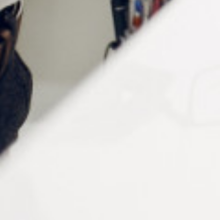
Cube repositionnable. Bloc encollé de 450 feuilles.
Format : 76 x 76 mm. 5 couleurs. Néon rose.
3077371 : notes jaunes