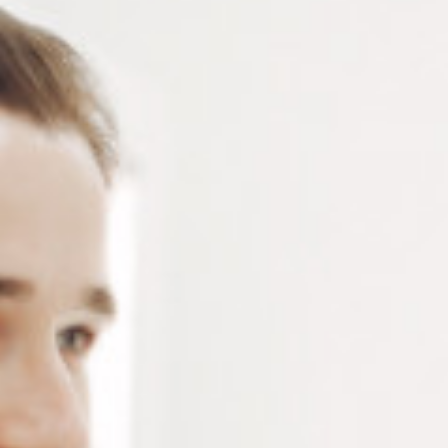
2 modèles de notes repositionnables Post-it – 350 ou
450 feuilles – jaune ou multicoloris
Connectez-vous
ou
créez un compte
pour voir le
prix de ce produit.
Notre demande d’ouverture de votre compte ne comporte aucun
engagement de votre part et ne vous oblige à rien. Elle est
destinée uniquement à permettre de mieux vous informer sur les
conditions commerciales applicables.
Les données à caractère personnel que nous collectons sont
régis par notre
politique de confidentialité.
Modèle
Alternative: