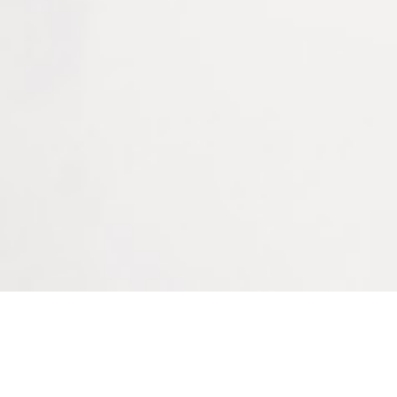
Cube repositionnable. Super Sticky. La Note Post-it®
Super Adhésif : un adhésif renforcé et repositionnable.
Super collante, elle adhère mieux et plus longtemps.