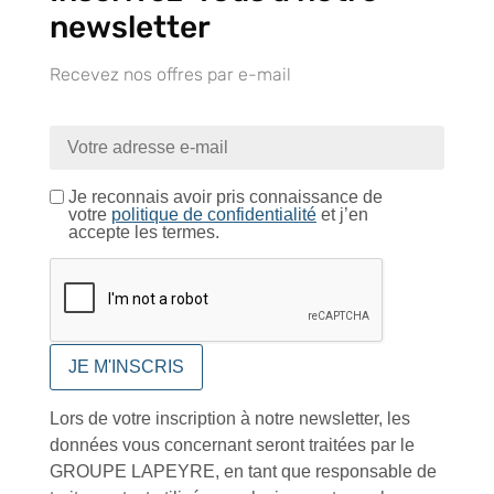
newsletter
Recevez nos offres par e-mail
Retrait gratuit au
Expédition 24/48h
Livraison en France
centre logistique
et à l’international
d’Isneauville
Je reconnais avoir pris connaissance de
votre
politique de confidentialité
et j’en
accepte les termes.
Près de 5000
9 commerciaux
4 modes de paiement
références produits
dédiés en France et
Paiement CB
DOM-TOM
sécurisé
Lors de votre inscription à notre newsletter, les
données vous concernant seront traitées par le
Catalogue
GROUPE LAPEYRE, en tant que responsable de