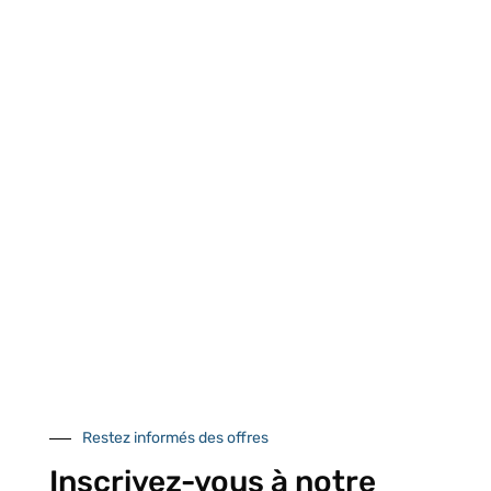
UNE QUESTION ?
Envoyez-nous votre message. Nous vous répondrons dans les
meilleurs délais
Contactez-nous
À VOTRE SERVICE
Lapeyre Groupe s’engage à vous apporter une qualité de
service et de produits optimales
Restez informés des offres
Notre engagement qualité
Inscrivez-vous à notre