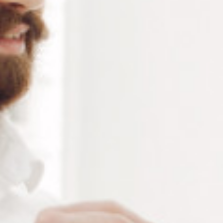
Ajouter au panier
RÉFÉRENCE :
--
Ajouter à ma liste de souhaits
LES PLUS
Adhésifs Super Sticky renforcés qui collent plus
longtemps et multi-surfaces
Papier certifié PEFC
60 % d'adhésif issu de ressources renouvelables
Fabriqués à 100 % à partir de fibres de papier
certifié PEFC