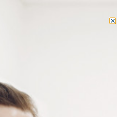
Equipement et outillage
pour les professionnels de l’optique
MON COMPTE
MON PANIER
ACCUEIL
»
OUTILLAGE
»
PINCES
»
PINCE À EXTRAIRE
» PINCE PLATE
À EXTRAIRE
PINCE PLATE À EXTRAIRE
Pince plate à extraire – largeur 3 mm avec des