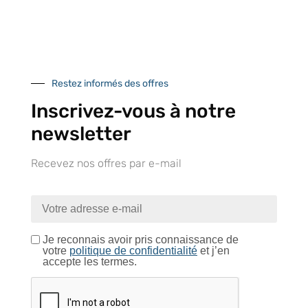
Près de 5000
9 commerciaux
4 modes de paiement
références produits
dédiés en France et
Paiement CB
DOM-TOM
sécurisé
Restez informés des offres
Inscrivez-vous à notre
newsletter
Catalogue
Recevez nos offres par e-mail
Tutoriels Vidéos
Je reconnais avoir pris connaissance de
votre
politique de confidentialité
et j’en
accepte les termes.
Conseils et astuces