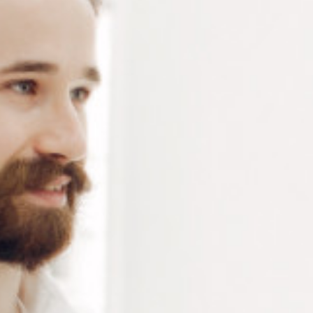
mâchoires striées à l’intérieur – acier inoxydable –
longueur 145 mm – 90g
Connectez-vous
ou
créez un compte
pour voir le
prix de ce produit.
Notre demande d’ouverture de votre compte ne comporte aucun
engagement de votre part et ne vous oblige à rien. Elle est
destinée uniquement à permettre de mieux vous informer sur les
conditions commerciales applicables.
Les données à caractère personnel que nous collectons sont
régis par notre
politique de confidentialité.
Alternative:
Ajouter au panier
RÉFÉRENCE :
PI203