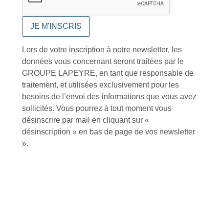
Lors de votre inscription à notre newsletter, les
Foire aux questions
données vous concernant seront traitées par le
GROUPE LAPEYRE, en tant que responsable de
traitement, et utilisées exclusivement pour les
besoins de l’envoi des informations que vous avez
sollicités. Vous pourrez à tout moment vous
désinscrire par mail en cliquant sur «
Inscription à la newsletter
désinscription » en bas de page de vos newsletter
».
J'accepte de recevoir la lettre d'information
Envoyer
Alternative:
Services et Produits