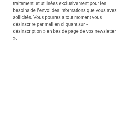
Envoyer
traitement, et utilisées exclusivement pour les
besoins de l’envoi des informations que vous avez
Alternative:
sollicités. Vous pourrez à tout moment vous
Services et Produits
désinscrire par mail en cliquant sur «
Lapeyre et moi
désinscription » en bas de page de vos newsletter
Catalogue
».
Commande par référence produit
Mon compte
Mes produits favoris
Qui sommes-nous ?
Conditions Générales de Vente
Notre vision et nos valeurs
Modalités de paiement
Notre équipe
Politique de retour produits
L'outillage by Lapeyre
Livraison
Notre engagement qualité
Click and Collect
Actualités
Nous rejoindre
Besoin d'aide ?
Nos offres
Nous sommes à votre écoute au
Nouveaux produits
+33 (0)2 35 07 81 41
Made in France
Conseils et astuces
Sur-mesure
Tutos Vidéos
Confort visuel
Foire aux questions