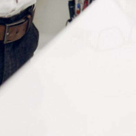
CONTACTEZ-NOUS
Tél :
+33 (0)2 35 07 81 41
Du lundi au vendredi
9h-12h et 13h30–17h
UNE QUESTION ?
Envoyez-nous votre message. Nous vous répondrons dans les
meilleurs délais