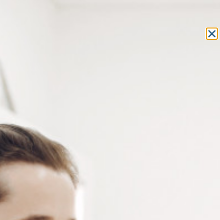
Equipement et outillage
pour les professionnels de l’optique
MON COMPTE
MON PANIER
ACCUEIL
»
OUTILLAGE
»
PINCES
» PINCE À EXTRAIRE
PINCES
PINCE À EXTRAIRE