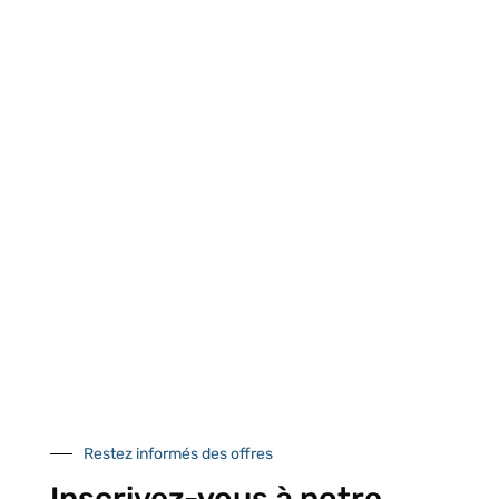
d’Isneauville
Près de 5000
9 commerciaux
4 modes de paiement
références produits
dédiés en France et
Paiement CB
DOM-TOM
sécurisé
Catalogue
Tutoriels Vidéos
Restez informés des offres
Inscrivez-vous à notre