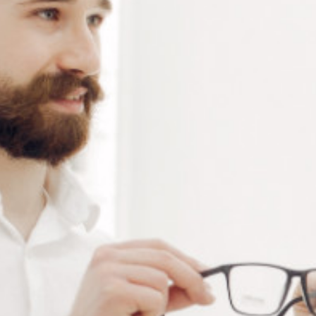
3 résultats affichés
PINCE À EXTRAIRE LES
PINCE PLATE À EXTRAIRE
CAVALIERS EN
Connectez vous pour voir votre
PLASTIQUE
tarif
À partir de : -