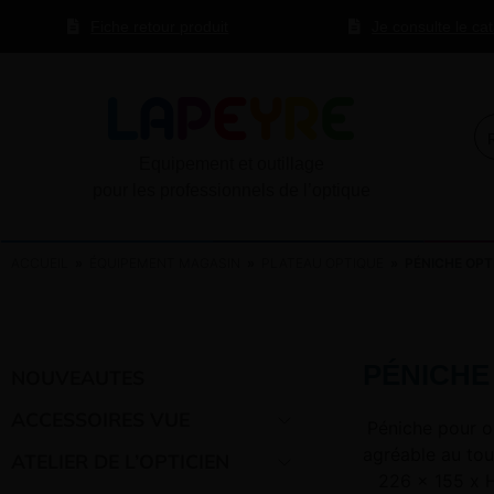
Fiche retour produit
Je consulte le ca
Equipement et outillage
pour les professionnels de l’optique
ACCUEIL
»
ÉQUIPEMENT MAGASIN
»
PLATEAU OPTIQUE
» PÉNICHE OPTI
PÉNICHE
NOUVEAUTES
ACCESSOIRES VUE
Péniche pour o
agréable au tou
ATELIER DE L’OPTICIEN
226 x 155 x 