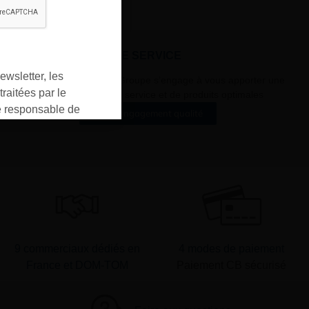
À VOTRE SERVICE
ewsletter, les
Lapeyre Groupe s’engage à vous apporter une
raitées par le
qualité de service et de produits optimales
responsable de
Notre engagement qualité
ment pour les
ons que vous avez
oment vous
ur « désinscription
er ».
9 commerciaux dédiés en
4 modes de paiement
France et DOM-TOM
Paiement CB sécurisé