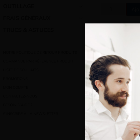
OUTILLAGE
Ajo
FRAIS GÉNÉRAUX
TRUCS & ASTUCES
Ajout
NOTRE POLITIQUE DE RETOUR PRODUITS
COMMANDE PAR RÉFÉRENCE PRODUIT
LISTE DE SOUHAITS
LES PLUS
PROMOTIONS
Bienve
MON COMPTE
Matière 
CONTACTEZ-NOUS
Vous e
BESOIN D’AIDE ?
Agréable
S’INSCRIRE À LA NEWSLETTER
S'empile