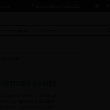
talogue
lapeyre@lapeyregroup.com
CIEN GAINÉE
 OPTICIEN GAINÉE
pticien en matière synthétique
cher – Dimensions intérieures :
H45 mm – 2 coloris proposés