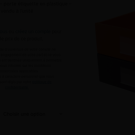
 – porte étiquette en plastique –
vendu à l’unité
ous
ou
créez un compte
pour
 le prix de ce produit.
e d’ouverture de votre compte ne
engagement de votre part et ne vous
le est destinée uniquement à permettre
ous informer sur les conditions
mmerciales applicables.
 à caractère personnel que nous
 sont régis par notre
politique de
confidentialité.