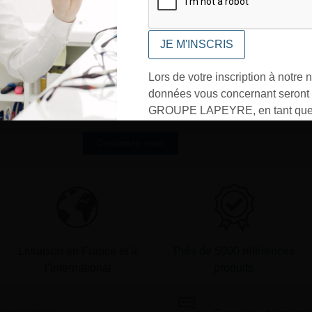
UNE QUESTION ?
Lors de votre inscription à notre n
Envoyez-nous votre message. Nous
données vous concernant seront t
vous répondrons dans les meilleurs
délais
GROUPE LAPEYRE, en tant que 
traitement, et utilisées exclusive
Contactez-nous
besoins de l’envoi des informati
sollicités. Vous pourrez à tout m
désinscrire par mail en cliquant s
» en bas de page de vos newslett
Livraison en France et à
Près de 5000 références
l’international
produits