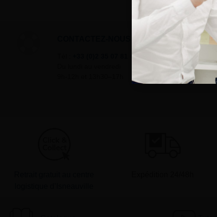
CONTACTEZ-NOUS
Tél :
+33 (0)2 35 07 81 41
Du lundi au vendredi
9h-12h et 13h30–17h
Retrait gratuit au centre
Expédition 24/48h
logistique d’Isneauville