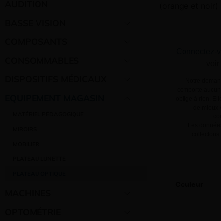
AUDITION
(orange et noir)
BASSE VISION
COMPOSANTS
Connectez-v
CONSOMMABLES
voir
DISPOSITIFS MÉDICAUX
Notre demand
comporte aucun 
EQUIPEMENT MAGASIN
oblige à rien. El
de mieux v
MATÉRIEL PÉDAGOGIQUE
co
Les données
MIROIRS
collectons
MOBILIER
PLATEAU LUNETTE
PLATEAU OPTIQUE
Couleur
MACHINES
OPTOMÉTRIE