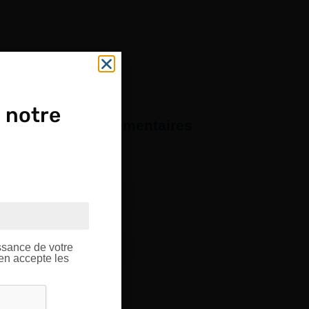
 notre
formations complémentaires
Made In France
OUPE
Noir, Orange
ptique.
226 x 155 x H45 mm
ssance de votre
1 pièce
’en accepte les