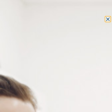
Equipement et outillage
pour les professionnels de l’optique
MON COMPTE
MON PANIER
ACCUEIL
»
CONSOMMABLES
»
PASTILLES ADHÉSIVES
»
PADS
REDEDGE
» PAD REDEDGE RONDE Ø22MM FULL ROUND
PAD REDEDGE RONDE Ø22MM
FULL ROUND