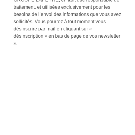
traitement, et utilisées exclusivement pour les
besoins de l’envoi des informations que vous avez
Inscription à la newsletter
sollicités. Vous pourrez à tout moment vous
désinscrire par mail en cliquant sur «
désinscription » en bas de page de vos newsletter
J'accepte de recevoir la lettre d'information
».
Envoyer
Alternative:
Services et Produits
Lapeyre et moi
Catalogue
Commande par référence produit
Mon compte
Mes produits favoris
Qui sommes-nous ?
Conditions Générales de Vente
Notre vision et nos valeurs
Modalités de paiement
Notre équipe
Politique de retour produits
L'outillage by Lapeyre
Livraison
Notre engagement qualité
Click and Collect