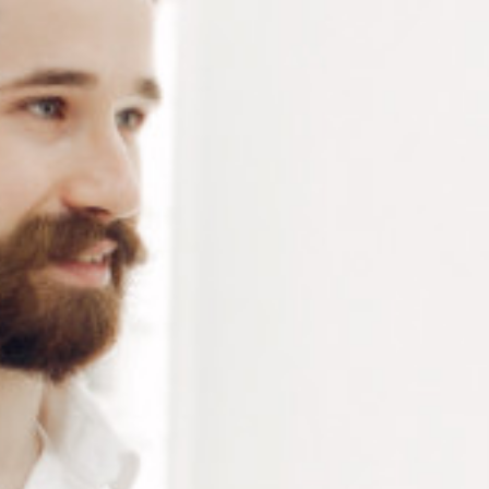
Pad RedEdge rond Ø 22mm – tampon de blocage Full
Round de la marque Dac Edge – Pastille adhésive
vendue par boite de 1000 pièces
Connectez-vous
ou
créez un compte
pour voir le
prix de ce produit.
Notre demande d’ouverture de votre compte ne comporte aucun
engagement de votre part et ne vous oblige à rien. Elle est
destinée uniquement à permettre de mieux vous informer sur les
conditions commerciales applicables.
Les données à caractère personnel que nous collectons sont
régis par notre
politique de confidentialité.
Alternative:
Ajouter au panier