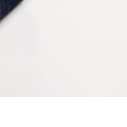
Diamètre
14 mm
Conditionnement
1000 pièces
CONTACTEZ-NOUS
Tél :
+33 (0)2 35 07 81 41
Du lundi au vendredi
9h-12h et 13h30–17h