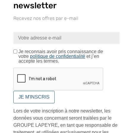
newsletter
Recevez nos offres par e-mail
Près de 5000
9 commerciaux
4 modes de paiement
références produits
dédiés en France et
Paiement CB
DOM-TOM
sécurisé
Je reconnais avoir pris connaissance de
votre
politique de confidentialité
et j’en
accepte les termes.
Catalogue
Tutoriels Vidéos
Lors de votre inscription à notre newsletter, les
données vous concernant seront traitées par le
GROUPE LAPEYRE, en tant que responsable de
traitement, et utilisées exclusivement pour les