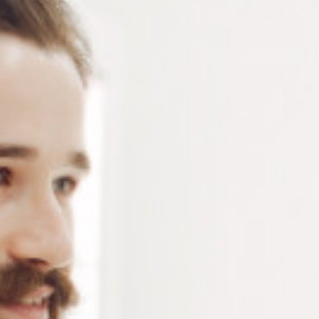
Lunette de lecture oversize – Lunette loupe bleue -
Monture large en polycarbonate – Verres déclinés en 5
dioptries allant du +1.50 au +3.50 – vendu à l’unité
Connectez-vous
ou
créez un compte
pour voir le
prix de ce produit.
Notre demande d’ouverture de votre compte ne comporte aucun
engagement de votre part et ne vous oblige à rien. Elle est
destinée uniquement à permettre de mieux vous informer sur les
conditions commerciales applicables.
Les données à caractère personnel que nous collectons sont
régis par notre
politique de confidentialité.
Dioptries