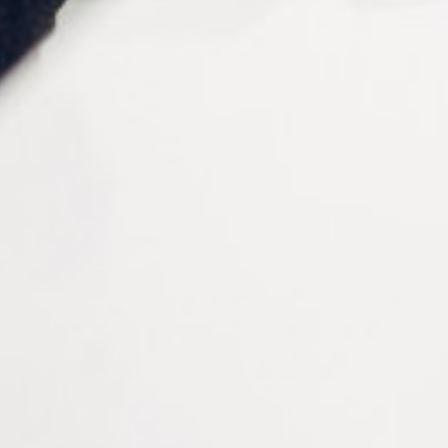
Informations complémentaires
Matière
Polycarbonate
Forme
Carrée
Style
Oversize
Verres
Asphériques, ultra-minces et incassables.
Branches
Flexibles avec mécanisme à ressort.
Couleur
Bleu