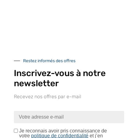
UNE QUESTION ?
Envoyez-nous votre message. Nous vous répondrons dans les
meilleurs délais
Restez informés des offres
Contactez-nous
Inscrivez-vous à notre
newsletter
Recevez nos offres par e-mail
À VOTRE SERVICE
Lapeyre Groupe s’engage à vous apporter une qualité de
service et de produits optimales
Je reconnais avoir pris connaissance de
votre
politique de confidentialité
et j’en