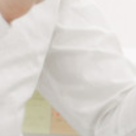
Présentation produit
La
loupe LED rectangulaire 130 x 85 mm grossissement
x2
est une
aide visuelle portable et pratique.
Elle accompagne vos clients dans leurs activités
quotidiennes nécessitant une vision de près.
Cette loupe est
ergonomique, simple d’utilisation et facile
à manipuler.
Elle facilite la lecture et les travaux de précision.
La loupe est
conçue pour un usage régulier
, à domicile ou
en déplacement.
Son design offre un bon équilibre entre
qualité optique,
maniabilité et autonomie.