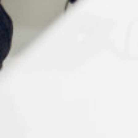
Éclairage optimisé
: 3 niveaux de LED réglables pour
s’adapter à la luminosité ambiante.
Manche repliable
: facilite le rangement et l’usage
nomade.
Recharge USB-C
: pratique, économique et
compatible avec la majorité des chargeurs actuels.
Accessoires inclus
: Sac de rangement noir et
microfibre pour protéger la loupe et faciliter l’entretien.
Conseils pour vos clients
Cette loupe LED est particulièrement recommandée :
Pour la
lecture de petits caractères
(journaux,
notices, étiquettes).