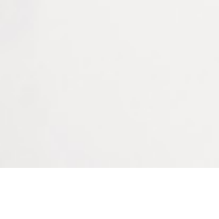
Pour les travaux de couture, bricolage ou activités
manuelles de précision.
Comme aide visuelle ponctuelle pour les personnes
souffrant de presbytie ou de baisse d’acuité visuelle.
Pour une utilisation nomade grâce à son format
compact et son manche repliable.