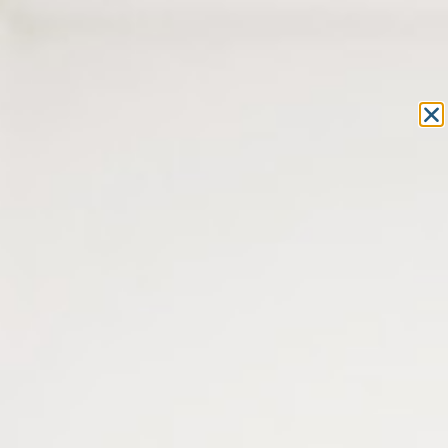
Equipement et outillage
pour les professionnels de l’optique
MON COMPTE
MON PANIER
ACCUEIL
»
BASSE VISION
»
LOUPES
» LOUPE LED RECTANGULAIRE
130 X 85 MM – GROSSISSEMENT X2 – RECHARGEABLE – MANCHE
REPLIABLE
LOUPE LED RECTANGULAIRE
130 X 85 MM – GROSSISSEMENT