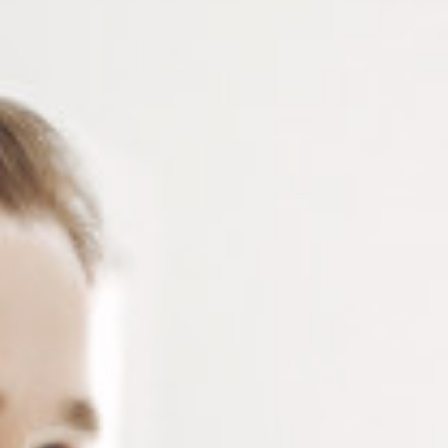
X2 – RECHARGEABLE –
MANCHE REPLIABLE
Loupe LED 130 x 85 mm – grossissement x2 – 3
niveaux d’éclairage – Manche repliable – loupe
rechargeable via câble USB-C vers USB (fourni) –
Livrée avec étui et microfibre
Connectez-vous
ou
créez un compte
pour voir le
prix de ce produit.
Notre demande d’ouverture de votre compte ne comporte aucun
engagement de votre part et ne vous oblige à rien. Elle est
destinée uniquement à permettre de mieux vous informer sur les
conditions commerciales applicables.
Les données à caractère personnel que nous collectons sont
régis par notre
politique de confidentialité.