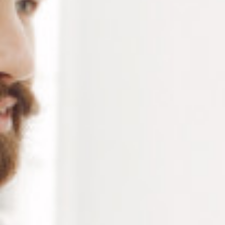
Alternative:
Ajouter au panier
RÉFÉRENCE :
LO029
Ajouter à ma liste de souhaits
LES PLUS
Confort visuel immédiat pour la lecture et les
activités de précision
Solution économique et sans piles
Format compact, idéal pour une utilisation à
domicile ou en déplacement