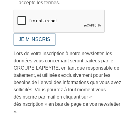
Notre engagement qualité
accepte les termes.
Retrait gratuit au
Expédition 24/48h
Livraison en France
centre logistique
et à l’international
Lors de votre inscription à notre newsletter, les
d’Isneauville
données vous concernant seront traitées par le
GROUPE LAPEYRE, en tant que responsable de
traitement, et utilisées exclusivement pour les
besoins de l’envoi des informations que vous avez
sollicités. Vous pourrez à tout moment vous
Près de 5000
9 commerciaux
4 modes de paiement
références produits
dédiés en France et
Paiement CB
désinscrire par mail en cliquant sur «
DOM-TOM
sécurisé
désinscription » en bas de page de vos newsletter
».