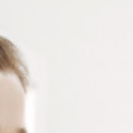
GROSSISSEMENT X3
Loupe LED à poser Ø70 mm grossissement x3 avec
éclairage multidirectionnel, 3 niveaux de lumière,
hauteur ajustable,
rechargeable via USB (câble
fourni) –
Solution stable et pratique pour la lecture et
les petits travaux.
Connectez-vous
ou
créez un compte
pour voir le
prix de ce produit.
Notre demande d’ouverture de votre compte ne comporte aucun
engagement de votre part et ne vous oblige à rien. Elle est
destinée uniquement à permettre de mieux vous informer sur les
conditions commerciales applicables.
Les données à caractère personnel que nous collectons sont
régis par notre
politique de confidentialité.
Alternative:
Ajouter au panier