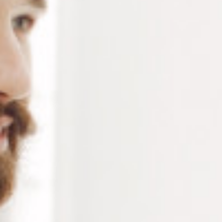
RÉFÉRENCE :
LO028
Ajouter à ma liste de souhaits
LES PLUS
Solution mains libres
Format compact et ajustable
Éclairage personnalisable
Facile à utiliser à domicile