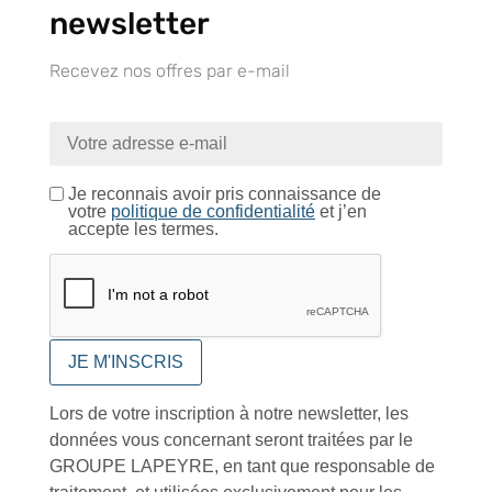
newsletter
Contactez-nous
Recevez nos offres par e-mail
Je reconnais avoir pris connaissance de
À VOTRE SERVICE
votre
politique de confidentialité
et j’en
accepte les termes.
Lapeyre Groupe s’engage à vous apporter une qualité de
service et de produits optimales
Notre engagement qualité
Lors de votre inscription à notre newsletter, les
données vous concernant seront traitées par le
Retrait gratuit au
Expédition 24/48h
Livraison en France
GROUPE LAPEYRE, en tant que responsable de
centre logistique
et à l’international