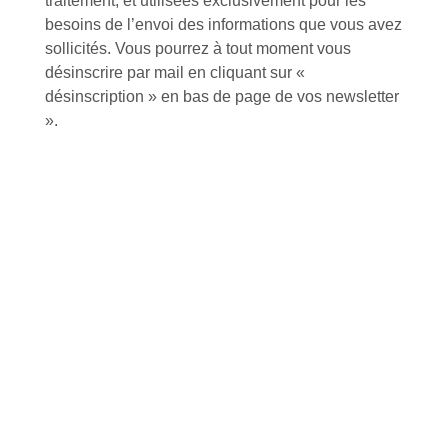
traitement, et utilisées exclusivement pour les
d’Isneauville
besoins de l’envoi des informations que vous avez
sollicités. Vous pourrez à tout moment vous
désinscrire par mail en cliquant sur «
désinscription » en bas de page de vos newsletter
».
Près de 5000
9 commerciaux
4 modes de paiement
références produits
dédiés en France et
Paiement CB
DOM-TOM
sécurisé
Catalogue
Tutoriels Vidéos