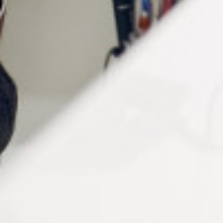
Atouts de la loupe LED à poser
Grossissement x3
: idéal pour les personnes
ayant besoin d’un grossissement supérieur pour
la lecture ou les petits travaux.
Loupe multidirectionnelle
: permet d’orienter la
lentille facilement pour un confort visuel optimal.
Éclairage LED réglable
: 3 niveaux d’intensité
pour s’adapter à l’environnement lumineux.
Format compact et ajustable
: hauteur réglable
sur 3 positions (24 mm, 47 mm, 73 mm).
Utilisation stable et mains libres
: la loupe se
pose directement sur la surface de lecture ou de