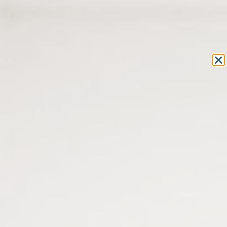
Equipement et outillage
pour les professionnels de l’optique
MON COMPTE
MON PANIER
ACCUEIL
»
BASSE VISION
»
LOUPES
» LOUPE LED À POSER Ø70 MM
MULTIDIRECTIONNELLE – GROSSISSEMENT X3
LOUPE LED À POSER Ø70 MM
MULTIDIRECTIONNELLE –