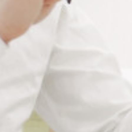
Présentation produit
La
loupe LED à poser Ø70 mm grossissement x3
est une
solution simple et efficace
. Elle convient aux clients
recherchant une
aide visuelle stable et confortable
.
Cette loupe facilite la lecture et les petits travaux de
précision. Elle est équipée d’un
éclairage LED avec 3
niveaux d’intensité
, ajustable selon les besoins de
l’utilisateur.
La loupe est
multidirectionnelle
: elle peut être orientée
facilement selon la position de travail. Elle est
rechargeable
via USB (câble fourni)
, pratique et économique pour une
utilisation régulière à domicile.