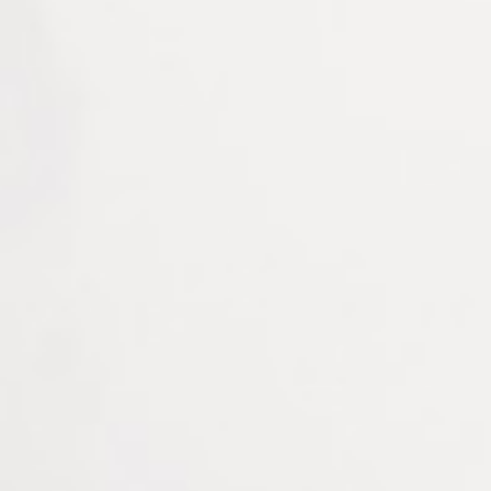
travail.
Recharge USB-C
: simple, rapide et compatible
avec la majorité des chargeurs actuels.
Conseils pour vos clients
Cette loupe LED est recommandée pour :
Une utilisation stable et prolongée à domicile.
La lecture de textes longs, journaux, notices ou
étiquettes.
Les activités de précision : couture, bricolage, loisirs
créatifs.
Les personnes recherchant une solution
mains libres
et facilement orientable
.