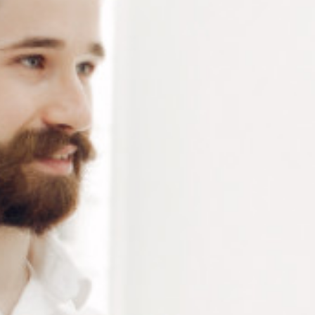
Connectez-vous
ou
créez un compte
pour voir le
prix de ce produit.
Notre demande d’ouverture de votre compte ne comporte aucun
engagement de votre part et ne vous oblige à rien. Elle est
destinée uniquement à permettre de mieux vous informer sur les
conditions commerciales applicables.
Les données à caractère personnel que nous collectons sont
régis par notre
politique de confidentialité.
Taille
Alternative:
Ajouter au panier
RÉFÉRENCE :
--