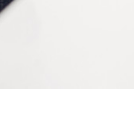
L (8/9), M (7/8)
CONTACTEZ-NOUS
Tél :
+33 (0)2 35 07 81 41
Du lundi au vendredi
9h-12h et 13h30–17h
Bienvenue sur le site