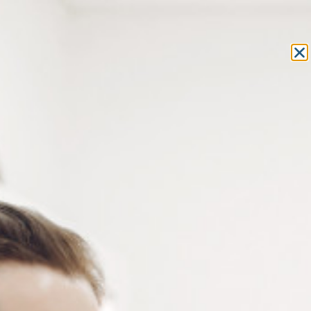
Equipement et outillage
pour les professionnels de l’optique
MON COMPTE
MON PANIER
ACCUEIL
»
FRAIS GÉNÉRAUX
»
HYGIÈNE ET ENTRETIEN
» GANTS
NITRILE
GANTS NITRILE