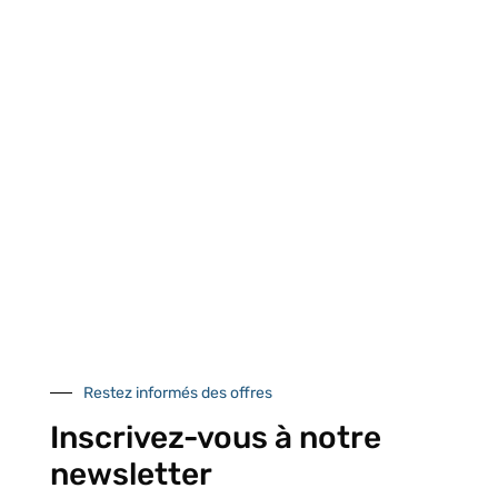
Retrait gratuit au
Expédition 24/48h
Livraison en France
centre logistique
et à l’international
d’Isneauville
Près de 5000
9 commerciaux
4 modes de paiement
références produits
dédiés en France et
Paiement CB
DOM-TOM
sécurisé
Restez informés des offres
Catalogue
Inscrivez-vous à notre
newsletter