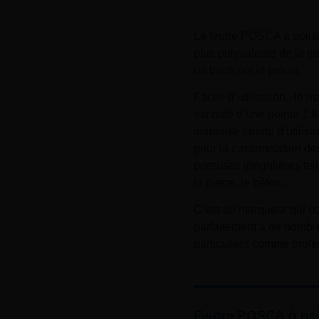
Le feutre POSCA à pointe
plus polyvalente de la g
un tracé net et précis.
Facile d’utilisation, le
est doté d’une pointe 1,8
immense liberté d’utilisati
pour la customisation de
poreuses irrégulières tel
la pierre, le béton…
C’est un marqueur qui c
parfaitement à de nombre
particuliers comme profe
Feutre POSCA à poi