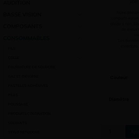
voir
AUDITION
Notre demand
BASSE VISION
comporte aucun 
oblige à rien. El
COMPOSANTS
de mieux v
co
CONSOMMABLES
Les données
collectons
FILS
COLLE
FOURNITURE DE SOUDURE
GAZ ET OXYGÈNE
Couleur
PASTILLES ADHÉSIVES
PILES
Diamètre
POLISSAGE
PRODUITS COLORATION
SOLVANTS
Ajo
STYLO RETOUCHE