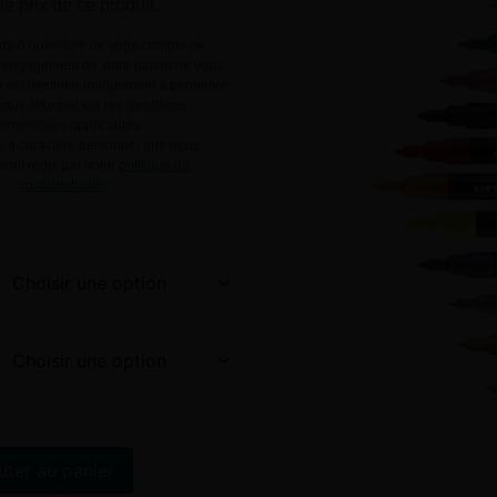
 le prix de ce produit.
e d’ouverture de votre compte ne
engagement de votre part et ne vous
le est destinée uniquement à permettre
ous informer sur les conditions
mmerciales applicables.
 à caractère personnel que nous
 sont régis par notre
politique de
confidentialité.
Alternative:
uter au panier