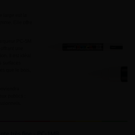
 large est la
amme. Elle offre
 marqueur PC-5M
 offrant une
on. Il est idéal
s surfaces
les que le bois,
onviendra
ux publics :
ssionnels.
nte très fine - PC-1MR