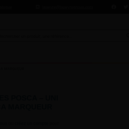
talogue
lapeyre@lapeyregroup.com
SCA MARQUEUR
ES POSCA – UNI
CA MARQUEUR
ous
ou
créez un compte
pour