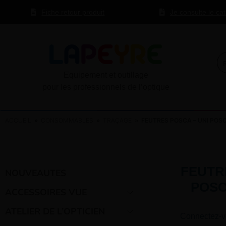
Fiche retour produit
Je consulte le ca
Equipement et outillage
pour les professionnels de l’optique
ACCUEIL
»
CONSOMMABLES
»
TRAÇAGE
» FEUTRES POSCA – UNI PO
FEUTR
NOUVEAUTES
POS
ACCESSOIRES VUE
ATELIER DE L’OPTICIEN
Connectez-v