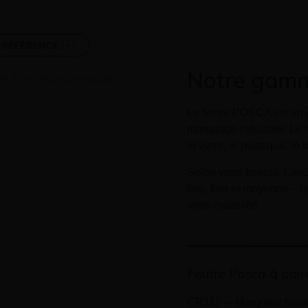
RÉFÉRENCE :
--
Notre gamm
er à ma liste de souhaits
Le feutre POSCA est un p
marquage industriel. L
e 
le verre, le plastique, le
Selon votre besoin,
Lape
fine, fine et moyenne – r
votre créativité.
Feutre Posca à poin
CR111 – Marqueur blanc