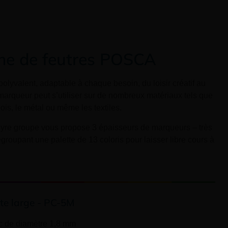
e de feutres POSCA
olyvalent, adaptable à chaque besoin, du loisir créatif au
marqueur peut s’utiliser sur de nombreux matériaux tels que
 bois, le métal ou même les textiles.
yre groupe vous propose 3 épaisseurs de marqueurs – très
egroupant une palette de 13 coloris pour laisser libre cours à
te large - PC-5M
 de diamètre 1,8 mm