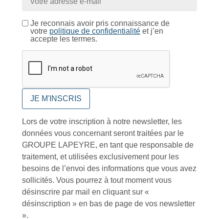
Conseils et astuces
Je reconnais avoir pris connaissance de
votre
politique de confidentialité
et j’en
accepte les termes.
Foire aux questions
Lors de votre inscription à notre newsletter, les
données vous concernant seront traitées par le
Inscription à la newsletter
GROUPE LAPEYRE, en tant que responsable de
traitement, et utilisées exclusivement pour les
besoins de l’envoi des informations que vous avez
sollicités. Vous pourrez à tout moment vous
J'accepte de recevoir la lettre d'information
désinscrire par mail en cliquant sur «
désinscription » en bas de page de vos newsletter
Envoyer
».