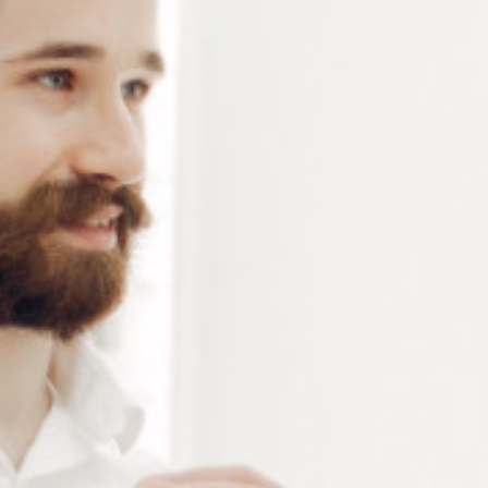
Connectez-vous
ou
créez un compte
pour voir le
prix de ce produit.
Notre demande d’ouverture de votre compte ne comporte aucun
engagement de votre part et ne vous oblige à rien. Elle est
destinée uniquement à permettre de mieux vous informer sur les
conditions commerciales applicables.
Les données à caractère personnel que nous collectons sont
régis par notre
politique de confidentialité.
Alternative:
Ajouter au panier
RÉFÉRENCE :
2962704
Ajouter à ma liste de souhaits