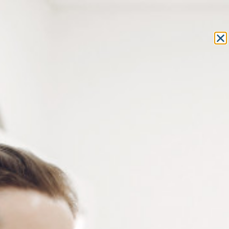
Equipement et outillage
pour les professionnels de l’optique
MON COMPTE
MON PANIER
ACCUEIL
»
FRAIS GÉNÉRAUX
»
PAPETERIE
» ENVELOPPES
AUTOCOLLANTES
ENVELOPPES AUTOCOLLANTES