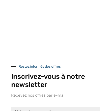
Près de 5000
9 commerciaux
4 modes de paiement
références produits
dédiés en France et
Paiement CB
DOM-TOM
sécurisé
Catalogue
Restez informés des offres
Inscrivez-vous à notre
newsletter
Tutoriels Vidéos
Recevez nos offres par e-mail