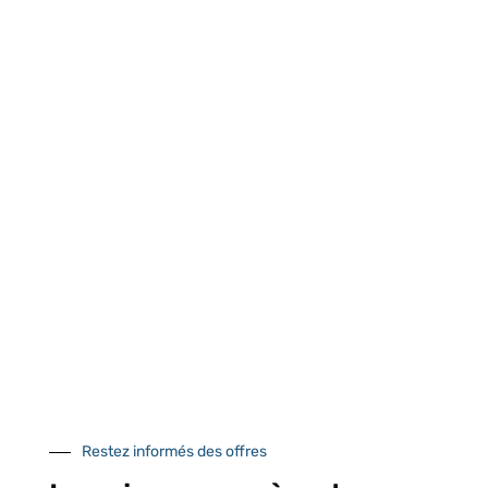
Retrait gratuit au
Expédition 24/48h
Livraison en France
centre logistique
et à l’international
d’Isneauville
Près de 5000
9 commerciaux
4 modes de paiement
références produits
dédiés en France et
Paiement CB
DOM-TOM
sécurisé
Restez informés des offres
Catalogue