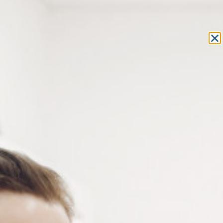
Equipement et outillage
pour les professionnels de l’optique
MON COMPTE
MON PANIER
ACCUEIL
»
FRAIS GÉNÉRAUX
»
SERVICES GÉNÉRAUX
» DOSETTES DE
CAFÉ SENSEO
DOSETTES DE CAFÉ SENSEO
Café Senseo – 3 goûts : classique, décaféiné, corsé –