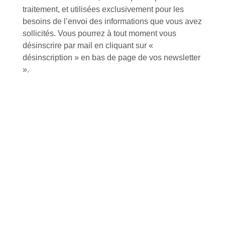
traitement, et utilisées exclusivement pour les
Inscription à la newsletter
besoins de l’envoi des informations que vous avez
sollicités. Vous pourrez à tout moment vous
désinscrire par mail en cliquant sur «
désinscription » en bas de page de vos newsletter
J'accepte de recevoir la lettre d'information
».
Envoyer
Alternative:
Services et Produits
Lapeyre et moi
Catalogue
Commande par référence produit
Mon compte
Mes produits favoris
Qui sommes-nous ?
Conditions Générales de Vente
Notre vision et nos valeurs
Modalités de paiement
Notre équipe
Politique de retour produits
L'outillage by Lapeyre
Livraison
Notre engagement qualité
Click and Collect
Actualités