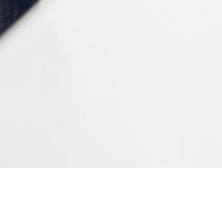
Boite de 100 pieces, a la piece
Modèle
classique, corse, Decafeine
CONTACTEZ-NOUS
Tél :
+33 (0)2 35 07 81 41
Du lundi au vendredi
9h-12h et 13h30–17h