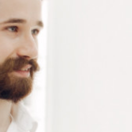
paquet de 40 dosettes
Connectez-vous
ou
créez un compte
pour voir le
prix de ce produit.
Notre demande d’ouverture de votre compte ne comporte aucun
engagement de votre part et ne vous oblige à rien. Elle est
destinée uniquement à permettre de mieux vous informer sur les
conditions commerciales applicables.
Les données à caractère personnel que nous collectons sont
régis par notre
politique de confidentialité.
Modèle
Alternative:
Ajouter au panier