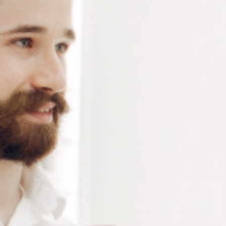
supérieure. Vous coupez net. Cutter 9 mm. Modèle
standard en métal habillé d’acier laqué noir mat, à la
fois léger et résistant. il est livré avec 2 lames de
rechange.
Connectez-vous
ou
créez un compte
pour voir le
prix de ce produit.
Notre demande d’ouverture de votre compte ne comporte aucun
engagement de votre part et ne vous oblige à rien. Elle est
destinée uniquement à permettre de mieux vous informer sur les
conditions commerciales applicables.
Les données à caractère personnel que nous collectons sont
régis par notre
politique de confidentialité.
Alternative:
Ajouter au panier