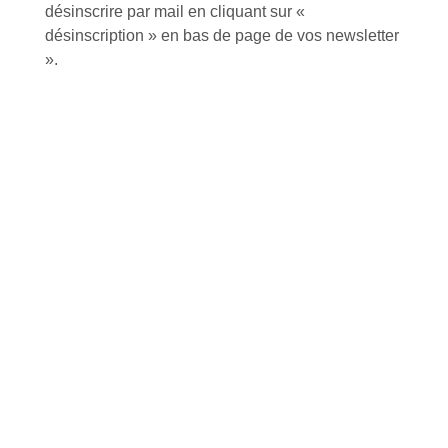
désinscrire par mail en cliquant sur «
J'accepte de recevoir la lettre d'information
désinscription » en bas de page de vos newsletter
».
Envoyer
Alternative:
Services et Produits
Lapeyre et moi
Catalogue
Commande par référence produit
Mon compte
Mes produits favoris
Qui sommes-nous ?
Conditions Générales de Vente
Notre vision et nos valeurs
Modalités de paiement
Notre équipe
Politique de retour produits
L'outillage by Lapeyre
Livraison
Notre engagement qualité
Click and Collect
Actualités
Nous rejoindre
Besoin d'aide ?
Nos offres
Nous sommes à votre écoute au
Nouveaux produits
+33 (0)2 35 07 81 41
Made in France