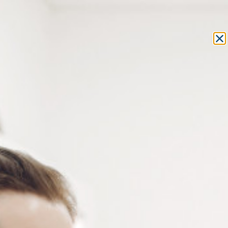
Equipement et outillage
pour les professionnels de l’optique
MON COMPTE
MON PANIER
ACCUEIL
»
FRAIS GÉNÉRAUX
»
FOURNITURES DE BUREAU
» CUTTER
OLFA
CUTTER OLFA
Cutter Olfa. Des lames japonaises de qualité