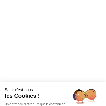
Conseils et astuces
Sur-mesure
Tutos Vidéos
Confort visuel
Foire aux questions
Assortiments
Nous contacter
Promotions
Destockage
Exclusivité WEB
Restons connectés
Salut c'est nous...
Mentions légales
Politique de confidentialité
Plan du site
les Cookies !
On a attendu d'être sûrs que le contenu de