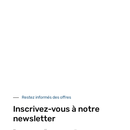
Retrait gratuit au
Expédition 24/48h
Livraison en France
centre logistique
et à l’international
d’Isneauville
Près de 5000
9 commerciaux
4 modes de paiement
références produits
dédiés en France et
Paiement CB
DOM-TOM
sécurisé
Catalogue
Restez informés des offres
Inscrivez-vous à notre
newsletter
Tutoriels Vidéos