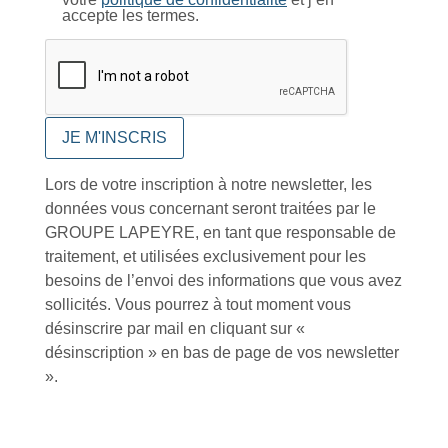
accepte les termes.
Près de 5000
9 commerciaux
4 modes de paiement
références produits
dédiés en France et
Paiement CB
DOM-TOM
sécurisé
Catalogue
Lors de votre inscription à notre newsletter, les
données vous concernant seront traitées par le
GROUPE LAPEYRE, en tant que responsable de
traitement, et utilisées exclusivement pour les
Tutoriels Vidéos
besoins de l’envoi des informations que vous avez
sollicités. Vous pourrez à tout moment vous
désinscrire par mail en cliquant sur «
désinscription » en bas de page de vos newsletter
».
Conseils et astuces