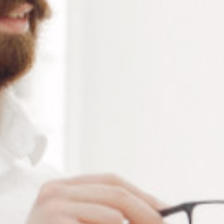
Alternative:
Ajouter au panier
RÉFÉRENCE :
--
Ajouter à ma liste de souhaits
LES PLUS
Confortables
Ultra-adhérents
Discrets