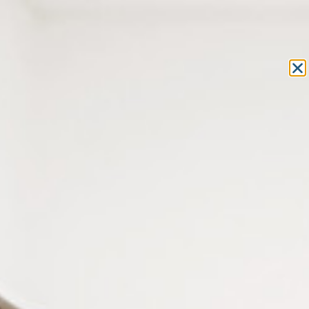
Equipement et outillage
pour les professionnels de l’optique
MON COMPTE
MON PANIER
ACCUEIL
»
COMPOSANTS
»
PLAQUETTES LUNETTES
»
PLAQUETTES
DE LUNETTES AUTOCOLLANTES
» COUSSINETS DE NEZ NOIR 15,5 MM
COUSSINETS DE NEZ NOIR 15,5
MM