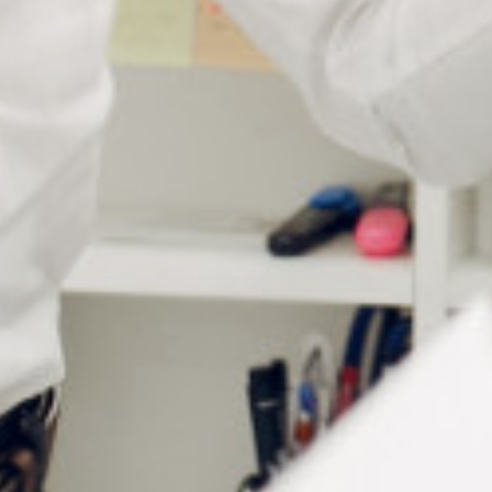
Les coussinets de nez noirs 15,5 mm offrent un confort
optimal et un excellent maintien des lunettes. Ils constituent
une alternative idéale aux plaquettes autocollantes en
silicone.
Spécialement conçus pour les montures en acétate, ils
s’adaptent parfaitement et procurent un contact agréable sur
le nez. Leur surface ultra-adhérente améliore la stabilité des
lunettes, limitant ainsi les mouvements involontaires. Fins et
noirs, ils restent discrets sur la monture tout en optimisant le
confort du porteur. Disponibles en conditionnements de 4,
24 ou 48 paires, ils répondent aux besoins de chaque client.
Pourquoi choisir nos coussinets
de nez noirs 15,5 mm ?