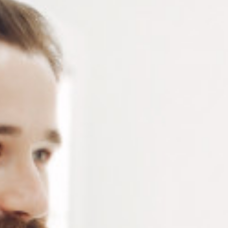
Optez pour le coussinet de nez noir 15,5 mm : une
solution ultra-fine et adhérente pour un confort
optimal et un maintien parfait.
Connectez-vous
ou
créez un compte
pour voir le
prix de ce produit.
Notre demande d’ouverture de votre compte ne comporte aucun
engagement de votre part et ne vous oblige à rien. Elle est
destinée uniquement à permettre de mieux vous informer sur les
conditions commerciales applicables.
Les données à caractère personnel que nous collectons sont
régis par notre
politique de confidentialité.
Conditionnement