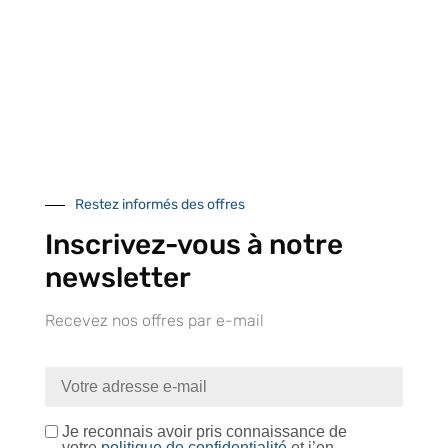
À VOTRE SERVICE
Lapeyre Groupe s’engage à vous apporter une qualité de
service et de produits optimales
Notre engagement qualité
Restez informés des offres
Inscrivez-vous à notre
newsletter
Retrait gratuit au
Expédition 24/48h
Livraison en France
Recevez nos offres par e-mail
centre logistique
et à l’international
d’Isneauville
Je reconnais avoir pris connaissance de
votre
politique de confidentialité
et j’en