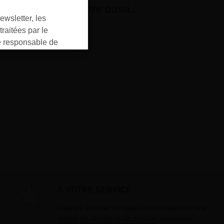
us aimerez peut-être aussi…
ewsletter, les
raitées par le
responsable de
ment pour les
ons que vous avez
oment vous
ur « désinscription
er ».
À VOTRE SERVICE
Lapeyre Groupe s’engage à vous apporter une
qualité de service et de produits optimales