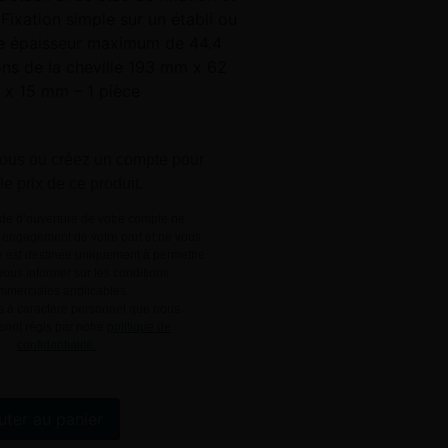
 Fixation simple sur un établi ou
ne épaisseur maximum de 44.4
s de la cheville 193 mm x 62
x 15 mm – 1 pièce
ous
ou
créez un compte
pour
 le prix de ce produit.
e d’ouverture de votre compte ne
engagement de votre part et ne vous
le est destinée uniquement à permettre
ous informer sur les conditions
mmerciales applicables.
 à caractère personnel que nous
 sont régis par notre
politique de
confidentialité.
Alternative:
uter au panier