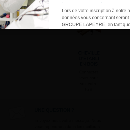
Vo
Lors de votre inscription à notre n
données vous concernant seront t
GROUPE LAPEYRE, en tant que 
traitement, et utilisées exclusive
besoins de l’envoi des informati
sollicités. Vous pourrez à tout m
CHEVILLE
désinscrire par mail en cliquant s
D’ÉTABLI
» en bas de page de vos newslett
EN BOIS
Connectez
vous pour
voir votre
tarif
UNE QUESTION ?
Envoyez-nous votre message. Nous
vous répondrons dans les meilleurs