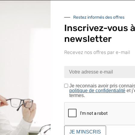
In
Restez informés des offres
Inscrivez-vous à
newsletter
Matière
Longueur
Recevez nos offres par e-mail
nue sur le site LAPEYRE GR
Largeur
Epaisseur
ntrez dans un espace réservé aux professionnels de l’o
Je certifie être un professionnel de l’optique.
Poids
Je reconnais avoir pris connai
politique de confidentialité
et j
Conditionnement
termes.
CONFIRMER