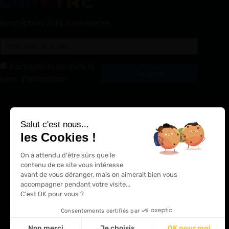
Inscription à la newsletter
J'accepte de recevoir la
Envoyer
lettre d'information
Alternative:
Salut c'est nous...
les Cookies !
On a attendu d'être sûrs que le
contenu de ce site vous intéresse
avant de vous déranger, mais on aimerait bien vous
accompagner pendant votre visite...
C'est OK pour vous ?
Consentements certifiés par
Non merci
Je choisis
OK pour moi