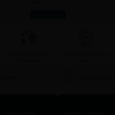
délais
Contactez-nous
Livraison en France et à
Près de 5000 références
l’international
produits
iels Vidéos
Conseils et astuces
Lapeyre et moi
Services et Produits