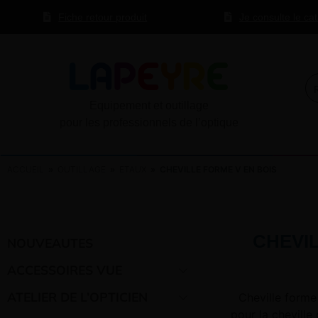
Fiche retour produit
Je consulte le ca
Equipement et outillage
pour les professionnels de l’optique
ACCUEIL
»
OUTILLAGE
»
ETAUX
» CHEVILLE FORME V EN BOIS
CHEVI
NOUVEAUTES
ACCESSOIRES VUE
ATELIER DE L’OPTICIEN
Cheville forme
pour la cheville 