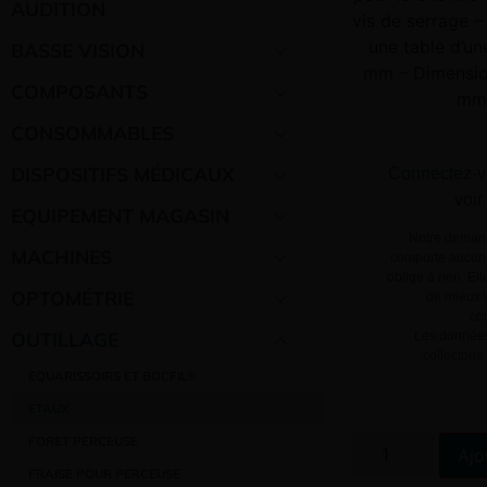
AUDITION
vis de serrage –
une table d’u
BASSE VISION
mm – Dimension
COMPOSANTS
mm 
CONSOMMABLES
DISPOSITIFS MÉDICAUX
Connectez-v
voir
EQUIPEMENT MAGASIN
Notre demand
MACHINES
comporte aucun 
oblige à rien. El
OPTOMÉTRIE
de mieux v
co
OUTILLAGE
Les données
collectons
EQUARISSOIRS ET BOCFIL®
ETAUX
FORET PERCEUSE
Ajo
FRAISE POUR PERCEUSE