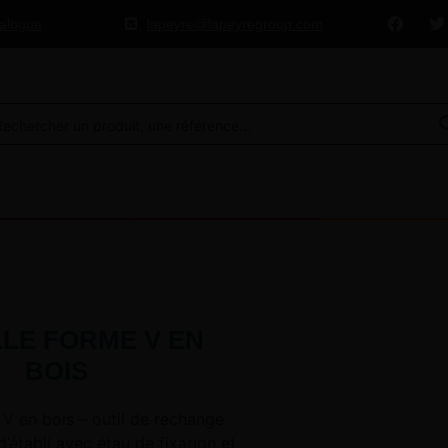
talogue
lapeyre@lapeyregroup.com
LLE FORME V EN
BOIS
 V en bois – outil de rechange
d’établi avec étau de fixation et