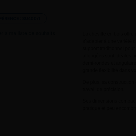
FÉRENCE :
SU400/1
er à ma liste de souhaits
La cheville en bois offr
s’adapter à une variété d
support traditionnel pour 
allongées sont idéales po
demi-rondes et angulaire
grande flexibilité dans vot
De plus, sa construction 
travail de précision.
Ses dimensions compact
pratique et peu encombr