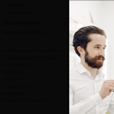
TOURNEVIS
TROISIÈME MAIN
FRAIS GÉNÉRAUX
TRUCS & ASTUCES
Bienve
NOTRE POLITIQUE DE RETOUR PRODUITS
COMMANDE PAR RÉFÉRENCE PRODUIT
Vous e
LISTE DE SOUHAITS
PROMOTIONS
MON COMPTE
CONTACTEZ-NOUS
BESOIN D’AIDE ?
S’INSCRIRE À LA NEWSLETTER