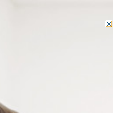
Equipement et outillage
pour les professionnels de l’optique
MON COMPTE
MON PANIER
ACCUEIL
»
COMPOSANTS
»
BRANCHES DE LUNETTES
» BRANCHE
LUNETTE CHARNIÈRE TYPE RAY-BAN
BRANCHE LUNETTE
CHARNIÈRE TYPE RAY-BAN