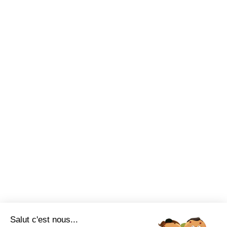
Nous sommes à votre écoute au
Nouveaux produits
+33 (0)2 35 07 81 41
Made in France
Conseils et astuces
Sur-mesure
Tutos Vidéos
Confort visuel
Foire aux questions
Assortiments
Nous contacter
Promotions
Destockage
Exclusivité WEB
Restons connectés
Salut c'est nous...
Mentions légales
Politique de confidentialité
Plan du site