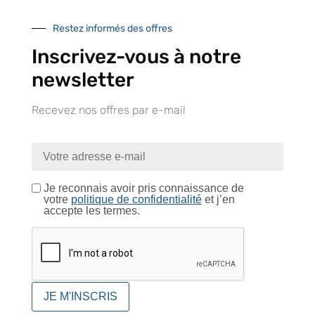
Restez informés des offres
Inscrivez-vous à notre
Retrait gratuit au
Expédition 24/48h
Livraison en France
newsletter
centre logistique
et à l’international
d’Isneauville
Recevez nos offres par e-mail
Près de 5000
9 commerciaux
4 modes de paiement
références produits
dédiés en France et
Paiement CB
Je reconnais avoir pris connaissance de
DOM-TOM
sécurisé
votre
politique de confidentialité
et j’en
accepte les termes.
Catalogue