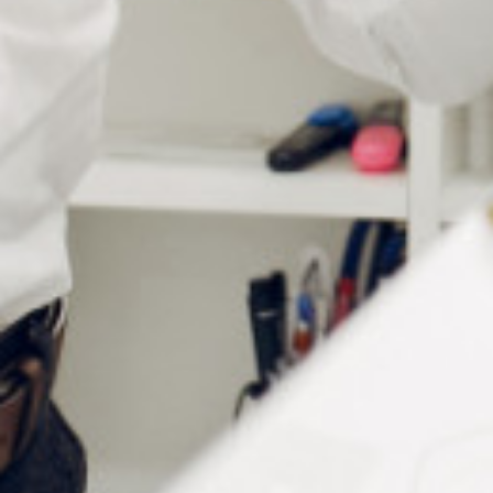
La
branche de lunette charnière
joue un rôle essentiel
dans l’ajustement et le maintien des montures. Ce
modèle en
bronze
est conçu pour garantir
résistance et
durabilité
.
Avec une longueur de
135 mm
, ces branches s’adaptent
à de nombreuses montures,
y compris celles de
type
Ray-Ban
. Le diamètre de la tige est de
1,45 mm
, tandis
que le tenon mesure
0,95 mm
.
Principales
caractéristiques
Matériau robuste
: Le bronze assure une
excellente résistance à l’usure et aux torsions
répétées.
Finition soignée
: Disponible en
doré, nickel et
noir
pour s’adapter aux exigences esthétiques de
chaque client.