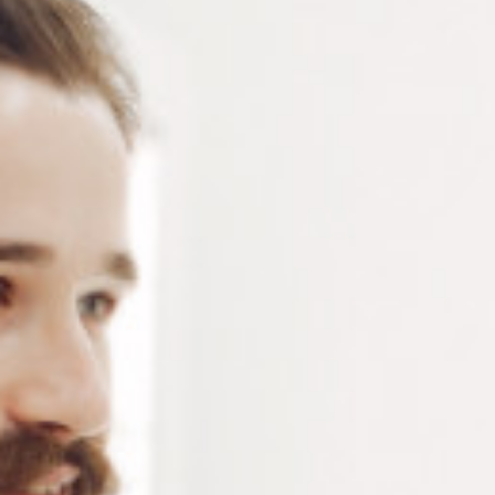
Branches charnières en bronze pour lunettes –
Embouts courts compatibles type Ray-Ban – Doré,
nickel ou noir – Tenon 0,95 mm – Vendues par paire
Connectez-vous
ou
créez un compte
pour voir le
prix de ce produit.
Notre demande d’ouverture de votre compte ne comporte aucun
engagement de votre part et ne vous oblige à rien. Elle est
destinée uniquement à permettre de mieux vous informer sur les
conditions commerciales applicables.
Les données à caractère personnel que nous collectons sont
régis par notre
politique de confidentialité.
Couleur