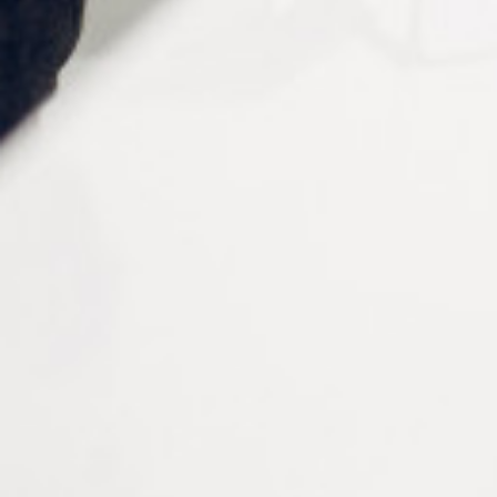
Facilité d’ajustement
: Conçues pour être
ajustées
et montées rapidement
Montage et ajustement
La branche de lunette charnière en bronze
est conçue
pour un montage précis et une intégration optimale aux
montures compatibles. Sa conception garantit une
installation fluide et un ajustement fiable.
Utiliser des
outils parfaitement adaptés
permet de fixer
la branche sans endommager la charnière. Un
ajustement précis
assure le confort du porteur et évite
tout jeu au niveau de la monture.
Leur finition soignée et leurs dimensions standardisées
facilitent l’intégration dans vos réparations et ajustements
en atelier. Disponibles en
trois teintes
, elles garantissent
une harmonie esthétique avec différentes montures.