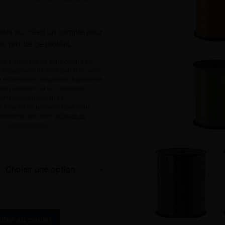
ous
ou
créez un compte
pour
 le prix de ce produit.
e d’ouverture de votre compte ne
engagement de votre part et ne vous
le est destinée uniquement à permettre
ous informer sur les conditions
mmerciales applicables.
 à caractère personnel que nous
 sont régis par notre
politique de
confidentialité.
Alternative:
uter au panier