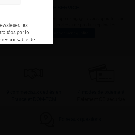
À VOTRE SERVICE
Lapeyre Groupe s’engage à vous apporter une
qualité de service et de produits optimales
ewsletter, les
raitées par le
Notre engagement qualité
responsable de
ment pour les
ons que vous avez
oment vous
ur « désinscription
er ».
9 commerciaux dédiés en
4 modes de paiement
France et DOM-TOM
Paiement CB sécurisé
Foire aux questions