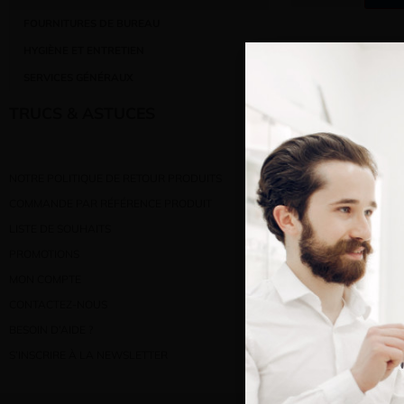
FOURNITURES DE BUREAU
HYGIÈNE ET ENTRETIEN
SERVICES GÉNÉRAUX
TRUCS & ASTUCES
Ajout
NOTRE POLITIQUE DE RETOUR PRODUITS
COMMANDE PAR RÉFÉRENCE PRODUIT
Bienve
LISTE DE SOUHAITS
PROMOTIONS
Vous e
MON COMPTE
CONTACTEZ-NOUS
BESOIN D’AIDE ?
S’INSCRIRE À LA NEWSLETTER