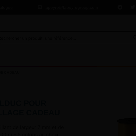
talogue
lapeyre@lapeyregroup.com
GE CADEAU
LDUC POUR
LLAGE CADEAU
illant de largeur 7 mm et de
00 m – 5 coloris au choix