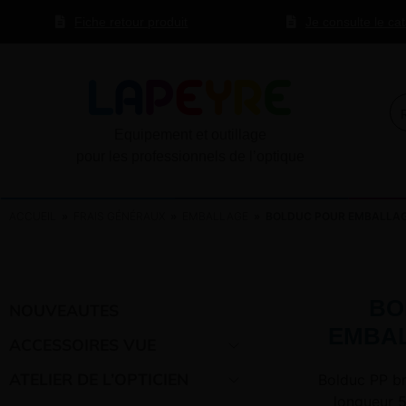
Fiche retour produit
Je consulte le ca
Equipement et outillage
pour les professionnels de l’optique
ACCUEIL
»
FRAIS GÉNÉRAUX
»
EMBALLAGE
» BOLDUC POUR EMBALLA
BO
NOUVEAUTES
EMBA
ACCESSOIRES VUE
ATELIER DE L’OPTICIEN
Bolduc PP br
longueur 5