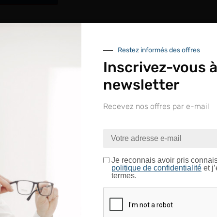
RÉFÉRENCE :
--
Restez informés des offres
er à ma liste de souhaits
Inscrivez-vous à
newsletter
In
Recevez nos offres par e-mail
nue sur le site LAPEYRE GR
Conditionnement
Couleur
ntrez dans un espace réservé aux professionnels de l’o
Je certifie être un professionnel de l’optique.
Je reconnais avoir pris connai
politique de confidentialité
et j
termes.
CONFIRMER