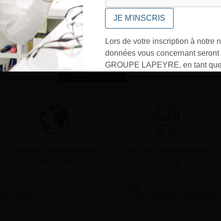
UNE QUESTION ?
Envoyez-nous votre message. Nous
vous répondrons dans les meilleurs
Lors de votre inscription à notre n
délais
données vous concernant seront t
GROUPE LAPEYRE, en tant que 
Contactez-nous
traitement, et utilisées exclusive
besoins de l’envoi des informati
sollicités. Vous pourrez à tout m
désinscrire par mail en cliquant s
» en bas de page de vos newslett
Livraison en France et à
Près de 5000 références
l’international
produits
iels Vidéos
Conseils et astuces