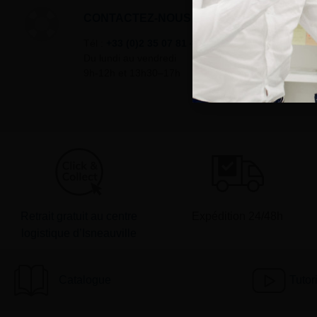
CONTACTEZ-NOUS
Tél :
+33 (0)2 35 07 81 41
Du lundi au vendredi
9h-12h et 13h30–17h
Retrait gratuit au centre
Expédition 24/48h
logistique d’Isneauville
Catalogue
Tutor