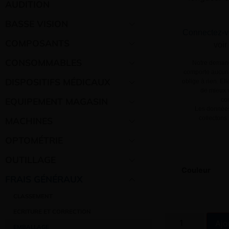
AUDITION
BASSE VISION
Connectez-v
COMPOSANTS
voir
CONSOMMABLES
Notre demand
comporte aucun 
DISPOSITIFS MÉDICAUX
oblige à rien. El
de mieux v
EQUIPEMENT MAGASIN
co
Les données
collectons
MACHINES
OPTOMÉTRIE
OUTILLAGE
Couleur
FRAIS GÉNÉRAUX
CLASSEMENT
ECRITURE ET CORRECTION
Ajo
EMBALLAGE