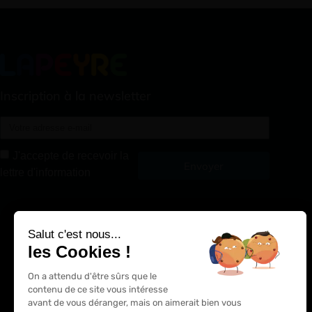
Inscription à la newsletter
J'accepte de recevoir la
Envoyer
lettre d'information
Alternative:
Salut c'est nous...
les Cookies !
On a attendu d'être sûrs que le
contenu de ce site vous intéresse
avant de vous déranger, mais on aimerait bien vous