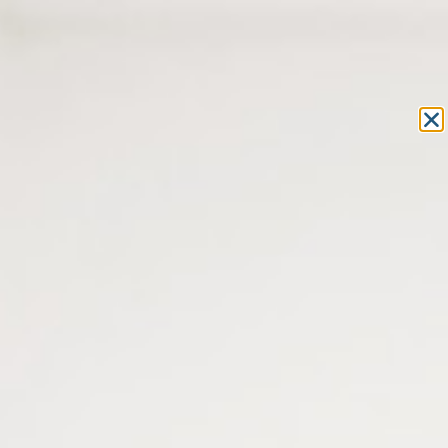
Equipement et outillage
pour les professionnels de l’optique
MON COMPTE
MON PANIER
ACCUEIL
»
ATELIER DE L'OPTICIEN
»
BOÎTE DE RANGEMENT
» BOITE
EN PLASTIQUE À 12 COMPARTIMENTS
BOITE EN PLASTIQUE À 12
COMPARTIMENTS