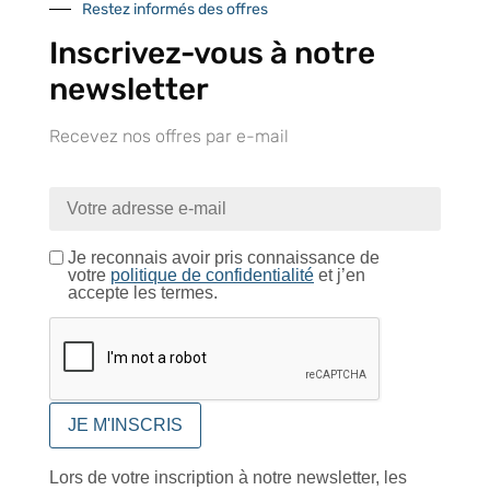
UNE QUESTION ?
Restez informés des offres
Inscrivez-vous à notre
Envoyez-nous votre message. Nous vous répondrons dans les
meilleurs délais
newsletter
Contactez-nous
Recevez nos offres par e-mail
Je reconnais avoir pris connaissance de
votre
politique de confidentialité
et j’en
À VOTRE SERVICE
accepte les termes.
Lapeyre Groupe s’engage à vous apporter une qualité de
service et de produits optimales
Notre engagement qualité
Lors de votre inscription à notre newsletter, les