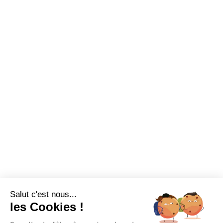
Made in France
Conseils et astuces
Sur-mesure
Tutos Vidéos
Confort visuel
Foire aux questions
Assortiments
Nous contacter
Promotions
Destockage
Exclusivité WEB
Restons connectés
Salut c'est nous...
Mentions légales
Politique de confidentialité
Plan du site
les Cookies !