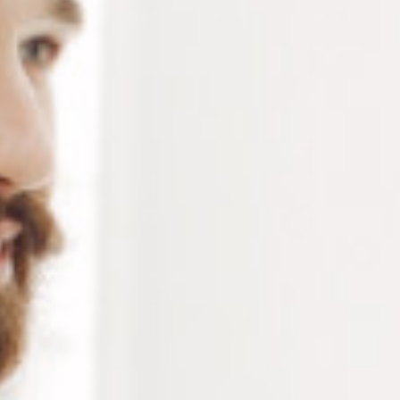
RÉFÉRENCE :
BO113
Ajouter à ma liste de souhaits
LES PLUS
Antichoc
Facile à transporter
Transparent