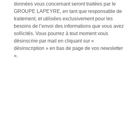
données vous concernant seront traitées par le
GROUPE LAPEYRE, en tant que responsable de
Retrait gratuit au
Expédition 24/48h
Livraison en France
traitement, et utilisées exclusivement pour les
centre logistique
et à l’international
d’Isneauville
besoins de l’envoi des informations que vous avez
sollicités. Vous pourrez à tout moment vous
désinscrire par mail en cliquant sur «
désinscription » en bas de page de vos newsletter
».
Près de 5000
9 commerciaux
4 modes de paiement
références produits
dédiés en France et
Paiement CB
DOM-TOM
sécurisé
Catalogue