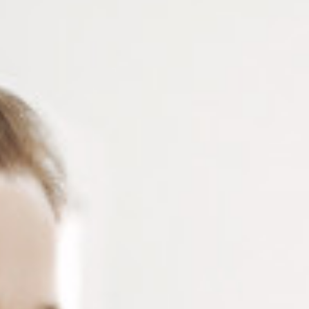
Boite à compartiments en plastique polypropylène
antichoc de 12 cases – boite transparente idéale pour
ranger les petits composants de lunettes – 1 pièce
Connectez-vous
ou
créez un compte
pour voir le
prix de ce produit.
Notre demande d’ouverture de votre compte ne comporte aucun
engagement de votre part et ne vous oblige à rien. Elle est
destinée uniquement à permettre de mieux vous informer sur les
conditions commerciales applicables.
Les données à caractère personnel que nous collectons sont
régis par notre
politique de confidentialité.
Alternative:
Ajouter au panier