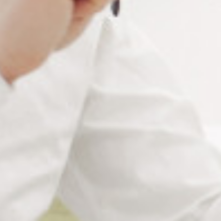
pour stocker vos divers
outillages
et
composants
. Boite
de rangement à 12 compartiments munie de charnières et
d’une double fermeture pour sécuriser au mieux les
produits tout en facilitant son ouverture. Quelque soit les
modèles, les boites à compartiments s’emboîtent les unes
sur les autres.
Boite de rangement à 12
compartiments pour
plaquettes de nez
Boite rectangulaire à 12 compartiments fabriquée en PP
transparent, robuste et durable, offrant une parfaite
visibilité de son contenu. Elle est très pratique pour
ranger les
plaquettes de nez
. La boite à compartiment est
munie de deux loquets de verrouillage pour éviter au
couvercle de s’ouvrir facilement. Les cases sont de
dimensions 51×26 mm.