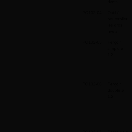
rivets
PO102-04
Outil à
bouteroller
les gros
rivets
PO102-05
Perçoir
simple ø
1.2
PO102-06
Perçoir
double ø
1.2