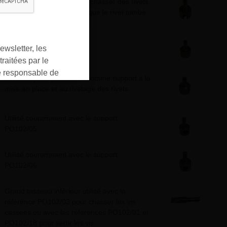
Tasseau fraisé utilisé pour chasser des rivets.
Il supporte la branche lorsque le rivet tombe
dans le trou.
ewsletter, les
raitées par le
responsable de
Tasseau plat nylon utilisé comme support à la
ment pour les
mise en place et au rivetage des rivets.
ons que vous avez
oment vous
Utilisé couramment avec le support
ur « désinscription
PO102/05.
er ».
Utilisé couramment avec le support
PO102/06.
Grand tasseau inférieur utilisé avec la
référence PO102/02 pour chasser les vis
cassées ou avec les références PO102/01 et
PO102/18 pour sertir les vis.