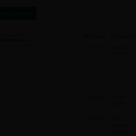
Alternative:
uter au panier
Référence
Accessoire
RÉFÉRENCE :
--
PO102-01
Pointeau à
pointe fine
er à ma liste de souhaits
PO102-02
Chasse
goupille
PO102-03
Outil à
bouteroller
les petits