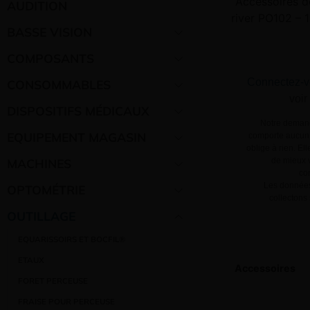
Accessoires d
AUDITION
river PO102 – 
BASSE VISION
COMPOSANTS
Connectez-v
CONSOMMABLES
voir
DISPOSITIFS MÉDICAUX
Notre demand
EQUIPEMENT MAGASIN
comporte aucun 
oblige à rien. El
MACHINES
de mieux v
co
Les données
OPTOMÉTRIE
collectons
OUTILLAGE
EQUARISSOIRS ET BOCFIL®
ETAUX
Accessoires
FORET PERCEUSE
FRAISE POUR PERCEUSE