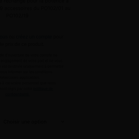
e rechange pour la potence à
19 accessoires du PO102/01 au
PO102/19
ous
ou
créez un compte
pour
 le prix de ce produit.
e d’ouverture de votre compte ne
engagement de votre part et ne vous
le est destinée uniquement à permettre
ous informer sur les conditions
mmerciales applicables.
 à caractère personnel que nous
 sont régis par notre
politique de
confidentialité.