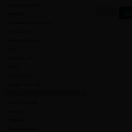
GAINES POUR PINCE
Ajo
GRATTOIR
INSTRUMENTS DE MESURE
KITS ÉTUDIANTS
LAMES D’OUTILLAGE
LIMES
Ajout
MONTAGE FILS
PINCES
PINCE BRUCELLE
OUTILS À FRAPPER
POTENCE
ROULE-GOUPILLE
SCALPELS
TARAUDS
TOURNE-ÉCROUS