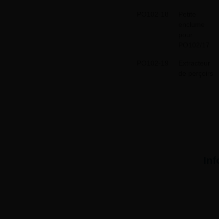
PO102-18
Petite
enclume
pour
PO102/17
PO102-19
Extracteur
de perçoirs
In