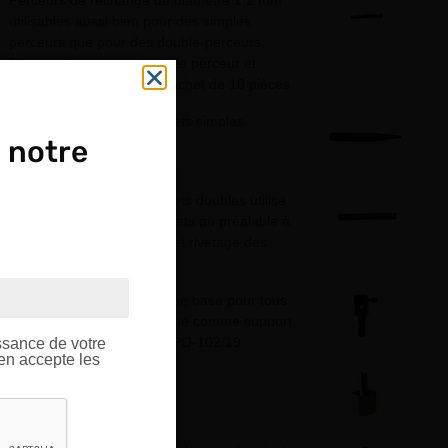
Perceurs de rechange de diamètre 1,2 mm
utilisables aussi bien pour des simples
perceurs que pour des double-perceurs.
Dévisser la vis, remplacer le perceur et
bloquer la vis. Livrés en sachet de 10 pièces.
Poinçon à enfoncer les rivets simples.
 notre
Poinçon à enfoncer les rivets doubles utilisé
après avoir enfoncé les rivets au préalable à
la main et avant coupage et rivetage des
OUPE
têtes de rivets.
Porte tasseau utilisé comme base pour tous
ptique.
les tasseaux ronds ainsi que comme support
de fixation de l'extracteur PO-102/19.
ssance de votre
’en accepte les