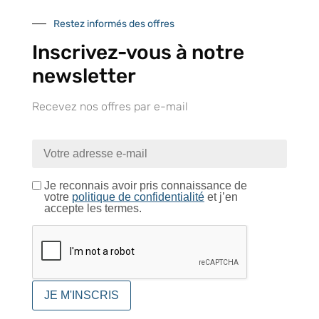
Restez informés des offres
Inscrivez-vous à notre
Catalogue
newsletter
Recevez nos offres par e-mail
Tutoriels Vidéos
Je reconnais avoir pris connaissance de
votre
politique de confidentialité
et j’en
accepte les termes.
Conseils et astuces
Foire aux questions