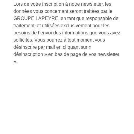
Lors de votre inscription à notre newsletter, les
données vous concernant seront traitées par le
GROUPE LAPEYRE, en tant que responsable de
traitement, et utilisées exclusivement pour les
besoins de l’envoi des informations que vous avez
Inscription à la newsletter
sollicités. Vous pourrez à tout moment vous
désinscrire par mail en cliquant sur «
désinscription » en bas de page de vos newsletter
».
J'accepte de recevoir la lettre d'information
Envoyer
Alternative:
Services et Produits
Lapeyre et moi
Catalogue
Commande par référence produit
Mon compte
Mes produits favoris
Qui sommes-nous ?
Conditions Générales de Vente
Notre vision et nos valeurs