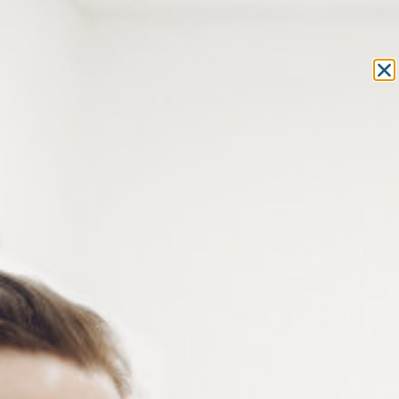
Equipement et outillage
pour les professionnels de l’optique
MON COMPTE
MON PANIER
ACCUEIL
»
COMPOSANTS
»
VIS LUNETTES
»
VIS DE TENONS ET
CHARNIÈRES
» VIS DE TENONS ET CHARNIÈRES MAILLECHORT NICKEL
1.4 MM
VIS DE TENONS ET CHARNIÈRES
MAILLECHORT NICKEL 1.4 MM