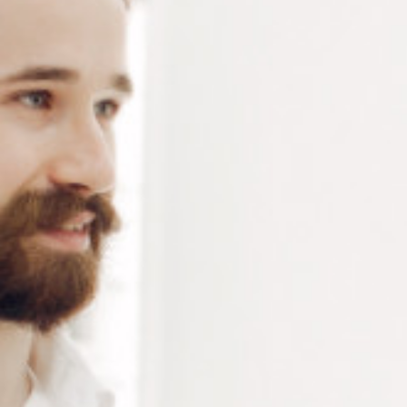
Vis de lunettes – Vis de tenons et charnières – vis
maillechort nickel 1.4 x 2.5 x 8.0 mm – sachet de 100
pièces
Connectez-vous
ou
créez un compte
pour voir le
prix de ce produit.
Notre demande d’ouverture de votre compte ne comporte aucun
engagement de votre part et ne vous oblige à rien. Elle est
destinée uniquement à permettre de mieux vous informer sur les
conditions commerciales applicables.
Les données à caractère personnel que nous collectons sont
régis par notre
politique de confidentialité.
Alternative:
Ajouter au panier