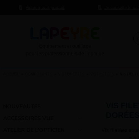
Fiche retour produit
Je consulte le ca
Equipement et outillage
pour les professionnels de l’optique
ACCUEIL
»
COMPOSANTS
»
VIS LUNETTES
»
VIS FILETÉES
» VIS FILETÉ
VIS FIL
NOUVEAUTES
DORÉES 
ACCESSOIRES VUE
ATELIER DE L’OPTICIEN
Vis filetées sou
– S