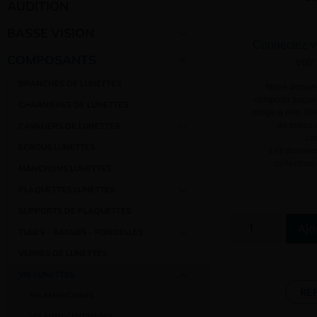
AUDITION
BASSE VISION
Connectez-v
COMPOSANTS
voir
BRANCHES DE LUNETTES
Notre demand
comporte aucun 
CHARNIÈRES DE LUNETTES
oblige à rien. El
de mieux v
CAVALIERS DE LUNETTES
co
ECROUS LUNETTES
Les données
collectons
MANCHONS LUNETTES
PLAQUETTES LUNETTES
SUPPORTS DE PLAQUETTES
Ajo
TUBES – BAGUES – RONDELLES
VERRES DE LUNETTES
VIS LUNETTES
RÉ
VIS AMÉRICAINES
VIS AUTO-CENTREUSES