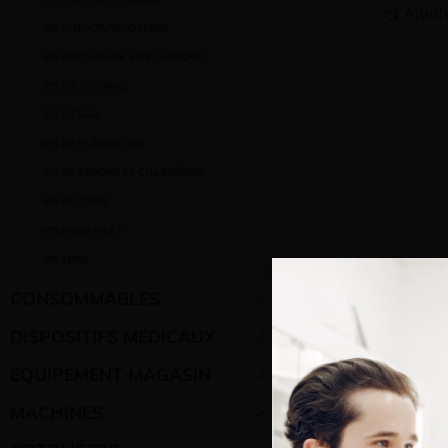
Ajout
VIS AUTO-TARAUDEUSES
VIS AVEC BAGUE EN PLASTIQUE
VIS CRUCIFORME
VIS D’ESSAI
VIS DE PLAQUETTES
VIS DE TENONS ET CHARNIÈRES
VIS FILETÉES
VIS FREIN-FILET
VIS TORX
CONSOMMABLES
DISPOSITIFS MÉDICAUX
EQUIPEMENT MAGASIN
MACHINES