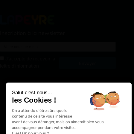
Inscription à la newsletter
J'accepte de recevoir la
Envoyer
lettre d'information
Alternative:
Salut c'est nous...
les Cookies !
On a attendu d'être sûrs que le
contenu de ce site vous intéresse
avant de vous déranger, mais on aimerait bien vous
accompagner pendant votre visite...
C'est OK pour vous ?