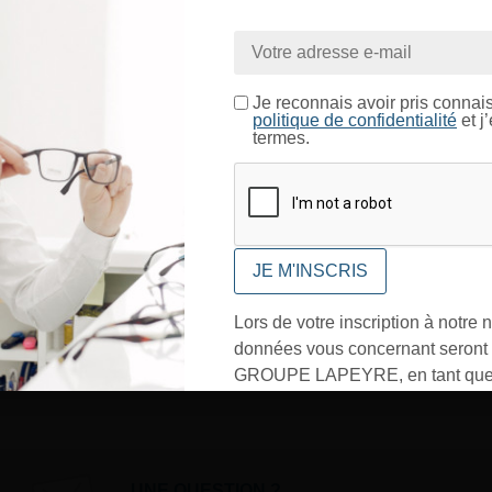
nue sur le site LAPEYRE GR
ntrez dans un espace réservé aux professionnels de l’o
Je certifie être un professionnel de l’optique.
Je reconnais avoir pris connai
politique de confidentialité
et j
termes.
CONFIRMER
Lors de votre inscription à notre n
données vous concernant seront t
GROUPE LAPEYRE, en tant que 
traitement, et utilisées exclusive
besoins de l’envoi des informati
sollicités. Vous pourrez à tout m
désinscrire par mail en cliquant s
UNE QUESTION ?