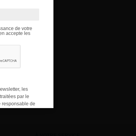
OUPE
ptique.
ssance de votre
’en accepte les
ewsletter, les
raitées par le
responsable de
ment pour les
ons que vous avez
oment vous
ur « désinscription
À VOTRE SERVICE