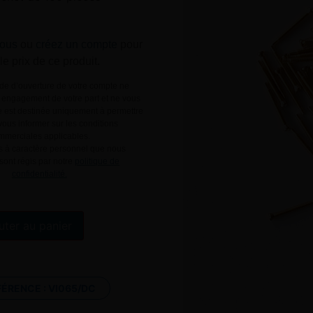
ous
ou
créez un compte
pour
 le prix de ce produit.
e d’ouverture de votre compte ne
engagement de votre part et ne vous
le est destinée uniquement à permettre
ous informer sur les conditions
mmerciales applicables.
 à caractère personnel que nous
 sont régis par notre
politique de
confidentialité.
Alternative:
uter au panier
FÉRENCE :
VI065/DC