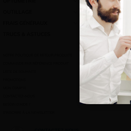
Bienve
OPTOMÉTRIE
OUTILLAGE
Vous e
FRAIS GÉNÉRAUX
TRUCS & ASTUCES
NOTRE POLITIQUE DE RETOUR PRODUITS
COMMANDE PAR RÉFÉRENCE PRODUIT
LISTE DE SOUHAITS
PROMOTIONS
MON COMPTE
CONTACTEZ-NOUS
BESOIN D’AIDE ?
S’INSCRIRE À LA NEWSLETTER
CONTACTEZ-NOUS