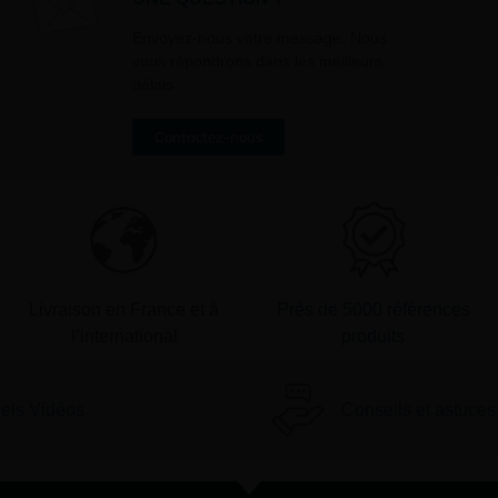
» en bas de page de vos newslett
Envoyez-nous votre message. Nous
vous répondrons dans les meilleurs
délais
Contactez-nous
Livraison en France et à
Près de 5000 références
l’international
produits
iels Vidéos
Conseils et astuces