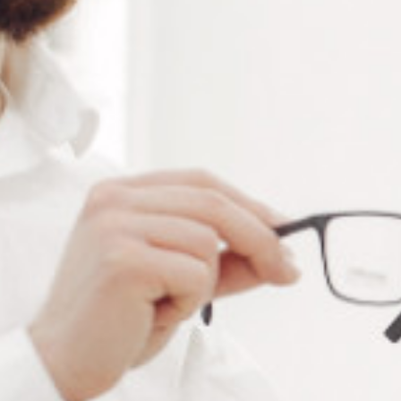
Alternative:
Ajouter au panier
RÉFÉRENCE :
--
Ajouter à ma liste de souhaits
LES PLUS
Maillechort ou acier inoxydable
7 modèles