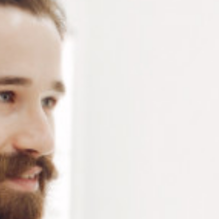
Vis de plaquettes pour montures de lunettes en
maillechort et acier inoxydable – sachet de 100 pièces
Connectez-vous
ou
créez un compte
pour voir le
prix de ce produit.
Notre demande d’ouverture de votre compte ne comporte aucun
engagement de votre part et ne vous oblige à rien. Elle est
destinée uniquement à permettre de mieux vous informer sur les
conditions commerciales applicables.
Les données à caractère personnel que nous collectons sont
régis par notre
politique de confidentialité.
Couleur
Référence