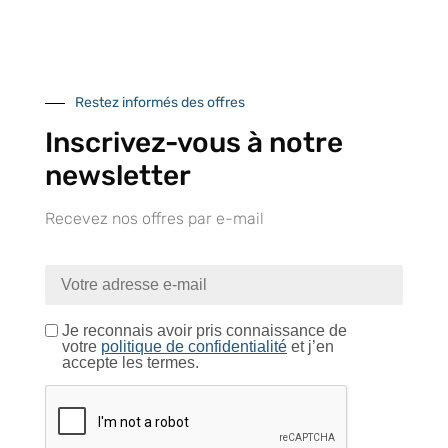
Retrait gratuit au
Expédition 24/48h
Livraison en France
centre logistique
et à l’international
d’Isneauville
Restez informés des offres
Inscrivez-vous à notre
newsletter
Près de 5000
9 commerciaux
4 modes de paiement
références produits
dédiés en France et
Paiement CB
DOM-TOM
sécurisé
Recevez nos offres par e-mail
Catalogue
Je reconnais avoir pris connaissance de
votre
politique de confidentialité
et j’en
accepte les termes.
Tutoriels Vidéos