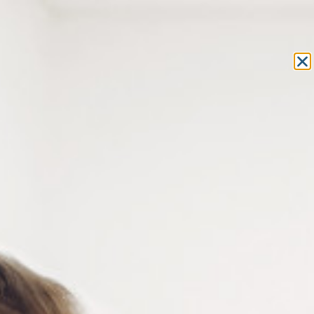
Equipement et outillage
pour les professionnels de l’optique
MON COMPTE
MON PANIER
ACCUEIL
»
COMPOSANTS
»
VIS LUNETTES
»
VIS DE PLAQUETTES
»
VIS DE PLAQUETTE POUR LUNETTES
VIS DE PLAQUETTE POUR
LUNETTES