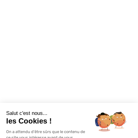
Sur-mesure
Tutos Vidéos
Confort visuel
Foire aux questions
Assortiments
Nous contacter
Promotions
Destockage
Exclusivité WEB
Restons connectés
Salut c'est nous...
Mentions légales
Politique de confidentialité
Plan du site
les Cookies !
On a attendu d'être sûrs que le contenu de
© Lapeyre 2022 Tous droits réservés
ce site vous intéresse avant de vous