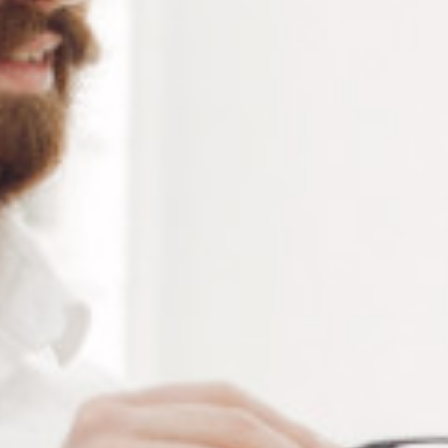
RÉFÉRENCE :
VI019/L
Ajouter à ma liste de souhaits
LES PLUS
Acier inoxydable
2 modèles
Sachet de 50 pièces