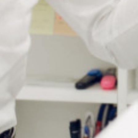
avec bague plastique
d (mm)
D (mm)
L (mm)
Acier inoxydable Blanc
filetage
tête
vis
1,4
2
3
VI018/L
1,6
2,5
3,5
VI019/L
Chaque sachet est conditionné par lot de 50 vis.
Informations complémentaires
Matière