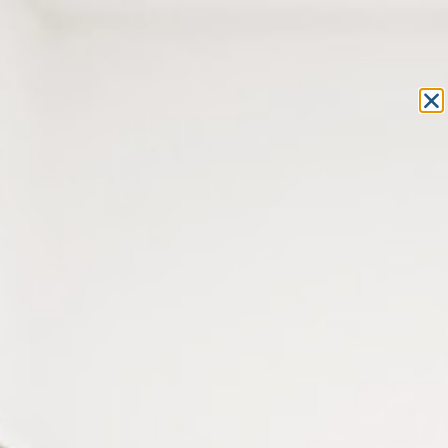
Equipement et outillage
pour les professionnels de l’optique
MON COMPTE
MON PANIER
ACCUEIL
»
COMPOSANTS
»
VIS LUNETTES
»
VIS AVEC BAGUE EN
PLASTIQUE
» VIS AVEC BAGUE PLASTIQUE D 1.6 X D 2 X L 4 MM
VIS AVEC BAGUE PLASTIQUE D
1.6 X D 2 X L 4 MM