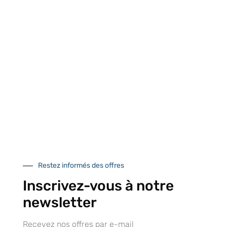
Envoyez-nous votre message. Nous vous répondrons dans les
meilleurs délais
Contactez-nous
À VOTRE SERVICE
Lapeyre Groupe s’engage à vous apporter une qualité de
service et de produits optimales
Notre engagement qualité
Restez informés des offres
Inscrivez-vous à notre
newsletter
Recevez nos offres par e-mail