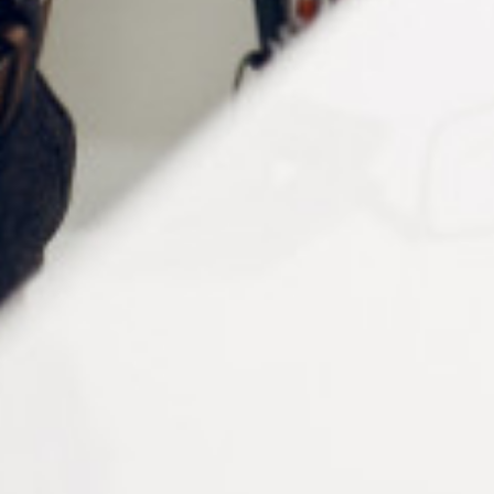
Acier inoxydable
Couleur
Nickel
Empreinte
Cruciforme
Ø filetage
1.6 mm
Ø tête de vis
2 mm
Longueur
4 mm
Conditionnement
50 pièces