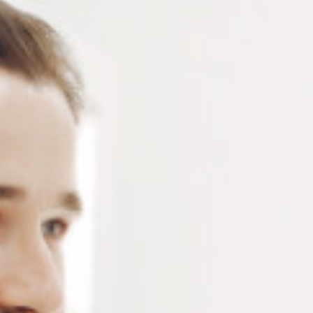
Vis en acier inoxydable avec bague en plastique – vis
de lunettes de dimensions d 1.6 x D 2 x L 4 mm –
Sachet de 50 pièces
Connectez-vous
ou
créez un compte
pour voir le
prix de ce produit.
Notre demande d’ouverture de votre compte ne comporte aucun
engagement de votre part et ne vous oblige à rien. Elle est
destinée uniquement à permettre de mieux vous informer sur les
conditions commerciales applicables.
Les données à caractère personnel que nous collectons sont
régis par notre
politique de confidentialité.
Alternative:
Ajouter au panier