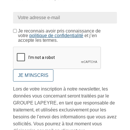
Retrait gratuit au
Expédition 24/48h
Livraison en France
centre logistique
et à l’international
d’Isneauville
Je reconnais avoir pris connaissance de
votre
politique de confidentialité
et j’en
accepte les termes.
Près de 5000
9 commerciaux
4 modes de paiement
références produits
dédiés en France et
Paiement CB
DOM-TOM
sécurisé
Lors de votre inscription à notre newsletter, les
Catalogue
données vous concernant seront traitées par le
GROUPE LAPEYRE, en tant que responsable de
traitement, et utilisées exclusivement pour les
besoins de l’envoi des informations que vous avez
sollicités. Vous pourrez à tout moment vous
Tutoriels Vidéos