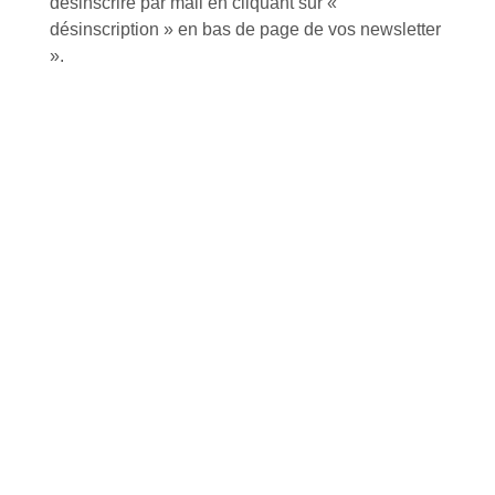
désinscrire par mail en cliquant sur «
désinscription » en bas de page de vos newsletter
».
Conseils et astuces
Foire aux questions
Inscription à la newsletter