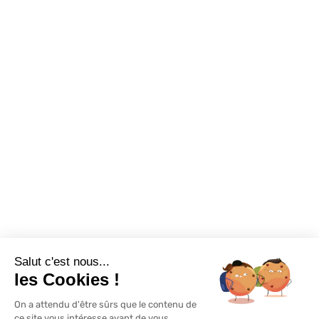
Sur-mesure
Tutos Vidéos
Confort visuel
Foire aux questions
Assortiments
Nous contacter
Promotions
Destockage
Exclusivité WEB
Restons connectés
Salut c'est nous...
Mentions légales
Politique de confidentialité
Plan du site
les Cookies !
On a attendu d'être sûrs que le contenu de
© Lapeyre 2022 Tous droits réservés
ce site vous intéresse avant de vous