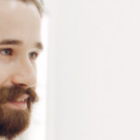
Accessoire optique – verre d’essai cerclage métal – 9
références disponibles – 1 pièce
Connectez-vous
ou
créez un compte
pour voir le
prix de ce produit.
Notre demande d’ouverture de votre compte ne comporte aucun
engagement de votre part et ne vous oblige à rien. Elle est
destinée uniquement à permettre de mieux vous informer sur les
conditions commerciales applicables.
Les données à caractère personnel que nous collectons sont
régis par notre
politique de confidentialité.
Référence
Alternative: