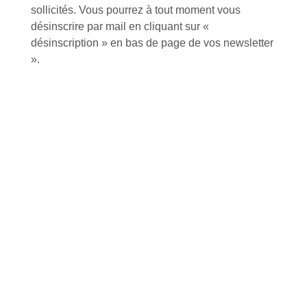
sollicités. Vous pourrez à tout moment vous
désinscrire par mail en cliquant sur «
désinscription » en bas de page de vos newsletter
».
Inscription à la newsletter
J'accepte de recevoir la lettre d'information
Envoyer
Alternative:
Services et Produits
Lapeyre et moi
Catalogue
Commande par référence produit
Mon compte
Mes produits favoris
Qui sommes-nous ?
Conditions Générales de Vente
Notre vision et nos valeurs
Modalités de paiement