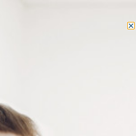
Equipement et outillage
pour les professionnels de l’optique
MON COMPTE
MON PANIER
ACCUEIL
»
OPTOMÉTRIE
»
VERRES D'ESSAI OPTIQUES
»
ACCESSOIRES CERCLAGE MÉTAL
ACCESSOIRES CERCLAGE
MÉTAL