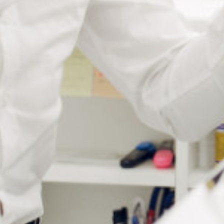
Référence des accessoires
ACCESSOIRE
DESCRIPTION
PIECES
REFERENCE
CL
Croix
2/1
CLM2/1