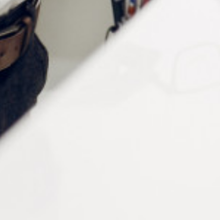
MR
Maddox blanc
2
MRM2
BL
Lentille noire
1
BLM1
PL
Lentille neutre
1
PLM1
SS
Fente
1
SSM1
FL
Lentille dépolie
1
FLM1
RF
Filtre rouge
1
RFM1
GF
Filtre vert
1
GFM1
PH
Fente
2/1
PHM2/1
sténopeique