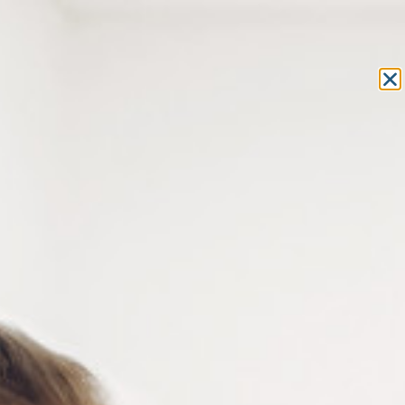
Equipement et outillage
pour les professionnels de l’optique
MON COMPTE
MON PANIER
ACCUEIL
»
OUTILLAGE
»
TOURNEVIS
» TOURNEVIS ET TOURNE-
ÉCROUS DE RECHANGE POUR TO190
TOURNEVIS ET TOURNE-
ÉCROUS DE RECHANGE POUR