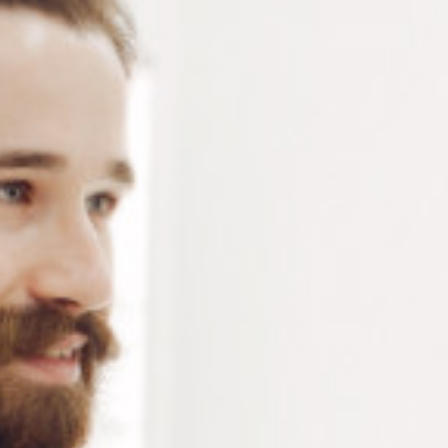
TO190
Tournevis et tourne-écrous de rechange pour
assortiment sur socle tournant TO190 – 9 modèles
conditionnés à la pièce – lames plates ou cruciformes
– clés hexagonales ou étoiles
Connectez-vous
ou
créez un compte
pour voir le
prix de ce produit.
Notre demande d’ouverture de votre compte ne comporte aucun
engagement de votre part et ne vous oblige à rien. Elle est
destinée uniquement à permettre de mieux vous informer sur les
conditions commerciales applicables.
Les données à caractère personnel que nous collectons sont
régis par notre
politique de confidentialité.
Type