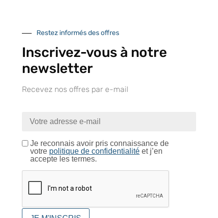
d’Isneauville
Restez informés des offres
Inscrivez-vous à notre
Près de 5000
9 commerciaux
4 modes de paiement
newsletter
références produits
dédiés en France et
Paiement CB
DOM-TOM
sécurisé
Recevez nos offres par e-mail
Catalogue
Je reconnais avoir pris connaissance de
votre
politique de confidentialité
et j’en
accepte les termes.
Tutoriels Vidéos