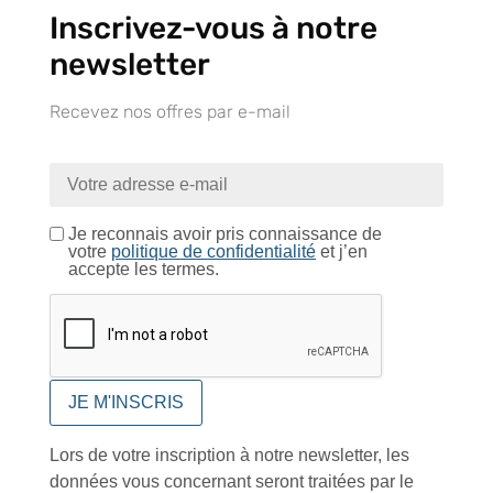
Inscrivez-vous à notre
newsletter
À VOTRE SERVICE
Recevez nos offres par e-mail
Lapeyre Groupe s’engage à vous apporter une qualité de
service et de produits optimales
Notre engagement qualité
Je reconnais avoir pris connaissance de
votre
politique de confidentialité
et j’en
accepte les termes.
Retrait gratuit au
Expédition 24/48h
Livraison en France
centre logistique
et à l’international
d’Isneauville
Lors de votre inscription à notre newsletter, les
données vous concernant seront traitées par le