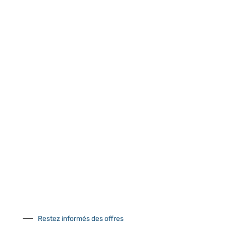
CONTACTEZ-NOUS
Tél :
+33 (0)2 35 07 81 41
Du lundi au vendredi
9h-12h et 13h30–17h
UNE QUESTION ?
Envoyez-nous votre message. Nous vous répondrons dans les
meilleurs délais
Contactez-nous
Restez informés des offres