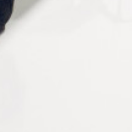
FLEXIBLE POUR TOURET
DISQUE DE POLISSAGE
À POLIR TO041
EN TOILE
Connectez vous pour voir
Connectez vous pour voir
votre tarif
votre tarif