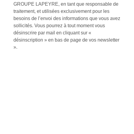
GROUPE LAPEYRE, en tant que responsable de
Près de 5000
9 commerciaux
4 modes de paiement
traitement, et utilisées exclusivement pour les
références produits
dédiés en France et
Paiement CB
DOM-TOM
sécurisé
besoins de l’envoi des informations que vous avez
sollicités. Vous pourrez à tout moment vous
désinscrire par mail en cliquant sur «
désinscription » en bas de page de vos newsletter
».
Catalogue
Tutoriels Vidéos
Conseils et astuces