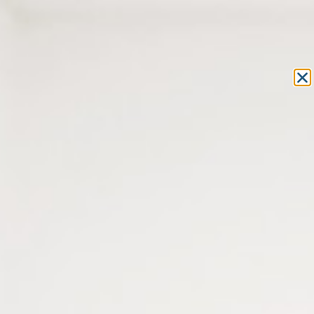
Equipement et outillage
pour les professionnels de l’optique
MON COMPTE
MON PANIER
ACCUEIL
»
MACHINES
»
TOURET À POLIR
» TOURET À POLIR AVEC
ARBRE FLEXIBLE – 1 VITESSE 2 800 T/MIN
TOURET À POLIR AVEC ARBRE
FLEXIBLE – 1 VITESSE 2 800