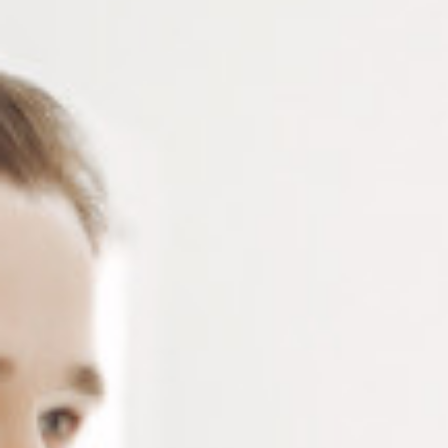
T/MIN
Touret à polir à arbre unique gauche – 1 vitesse 2800
T/min – livré avec flexible – livré sans carter
Connectez-vous
ou
créez un compte
pour voir le
prix de ce produit.
Notre demande d’ouverture de votre compte ne comporte aucun
engagement de votre part et ne vous oblige à rien. Elle est
destinée uniquement à permettre de mieux vous informer sur les
conditions commerciales applicables.
Les données à caractère personnel que nous collectons sont
régis par notre
politique de confidentialité.
Alternative:
Ajouter au panier