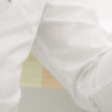
Description du touret à polir
LUX FLEX
Touret à polir équipé d’un arbre à brosse ainsi que d’un
flexible pour meuler dans les parties les plus difficiles
d’accès
Polisseuse à arbre unique avec une vitesse de rotation
de 2800 tr/min.
La queue de cochon s’utilise avec tous les accessoires
de polissage compatibles avec l’appareil (roulettes à
chiffon, brosses….).
Les accessoires de polissage
complémentaires