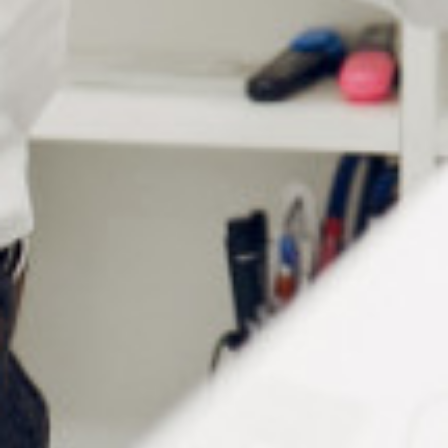
PÂTES À POLIR DIALUX
PÂTE À POLIR
UNIVERSELLE – TUBE DE
À partir de : -
75 ML
Connectez vous pour voir
votre tarif