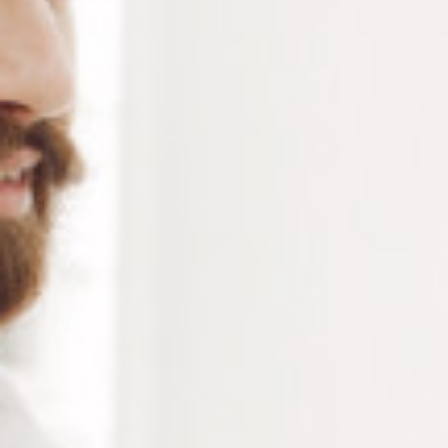
RÉFÉRENCE :
TO041
Ajouter à ma liste de souhaits
LES PLUS
Arbre flexible pour polir dans les plus petits
recoins
2800 T/min
300 Watts