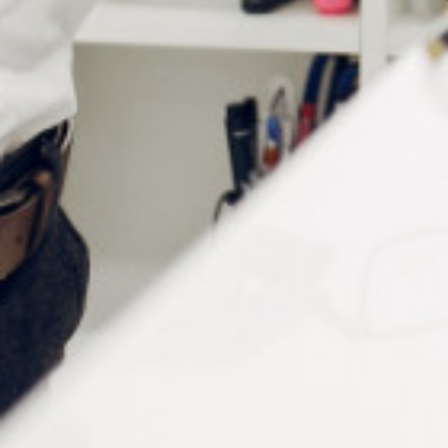
Combinés à
la
cartouche de gaz jetable GP Vapor 40 g
,
la
tête de chalumeau MINIFLAM
permet d’obtenir un
chalumeau
compact et précis,
particulièrement
adapté
aux petits et moyens travaux de soudure.
Informations complémentaires
Fabrication
Made In France
Modèle
Miniflam
Allumage