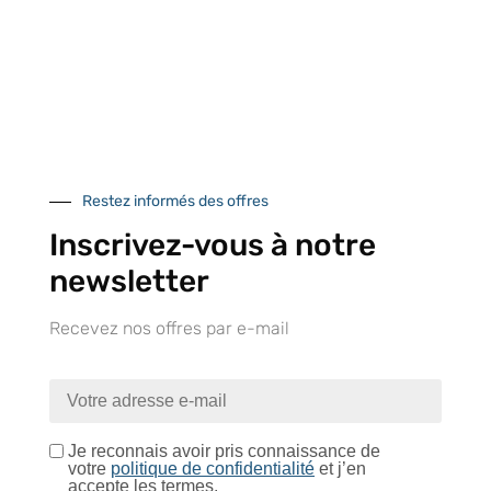
Retrait gratuit au
Expédition 24/48h
Livraison en France
centre logistique
et à l’international
d’Isneauville
Restez informés des offres
Inscrivez-vous à notre
newsletter
Près de 5000
9 commerciaux
4 modes de paiement
Recevez nos offres par e-mail
références produits
dédiés en France et
Paiement CB
DOM-TOM
sécurisé
Je reconnais avoir pris connaissance de
votre
politique de confidentialité
et j’en
Catalogue
accepte les termes.