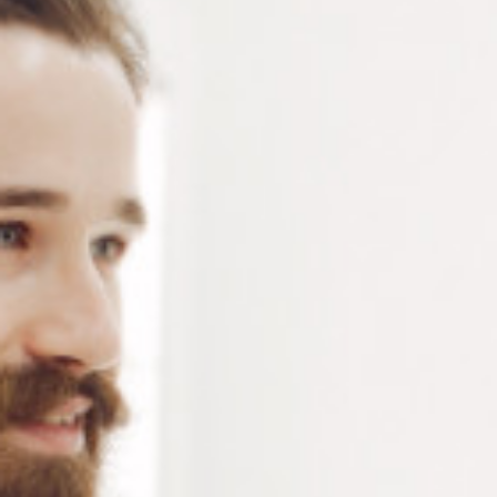
Tête de chalumeau Miniflam adaptable sur les
chalumeaux à allumage manuel CH205 – multiples
usages – flamme fine 1600°C
Connectez-vous
ou
créez un compte
pour voir le
prix de ce produit.
Notre demande d’ouverture de votre compte ne comporte aucun
engagement de votre part et ne vous oblige à rien. Elle est
destinée uniquement à permettre de mieux vous informer sur les
conditions commerciales applicables.
Les données à caractère personnel que nous collectons sont
régis par notre
politique de confidentialité.
Alternative:
Ajouter au panier