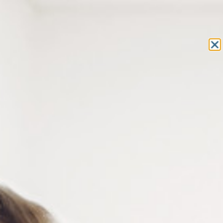
Equipement et outillage
pour les professionnels de l’optique
MON COMPTE
MON PANIER
ACCUEIL
»
ATELIER DE L'OPTICIEN
»
CHALUMEAU
» TÊTE DE
CHALUMEAU MINIFLAM ALLUMAGE SIMPLE
TÊTE DE CHALUMEAU
MINIFLAM ALLUMAGE SIMPLE