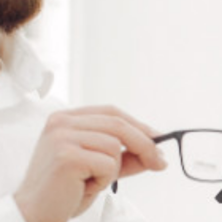
RÉFÉRENCE :
CH205/5
Ajouter à ma liste de souhaits
LES PLUS
Pour soudure et brasure fines
Multiples usages
Flamme très fine, ajustable
Température de flamme 1200°C