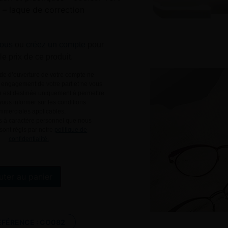
 – laque de correction
ous
ou
créez un compte
pour
 le prix de ce produit.
e d’ouverture de votre compte ne
engagement de votre part et ne vous
le est destinée uniquement à permettre
ous informer sur les conditions
mmerciales applicables.
 à caractère personnel que nous
 sont régis par notre
politique de
confidentialité.
Alternative:
uter au panier
ÉFÉRENCE :
CO082