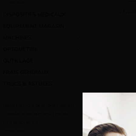
TRAÇAGE
Ajout
DISPOSITIFS MÉDICAUX
EQUIPEMENT MAGASIN
MACHINES
OPTOMÉTRIE
OUTILLAGE
FRAIS GÉNÉRAUX
TRUCS & ASTUCES
NOTRE POLITIQUE DE RETOUR PRODUITS
COMMANDE PAR RÉFÉRENCE PRODUIT
LISTE DE SOUHAITS
PROMOTIONS