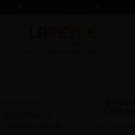
Fiche retour produit
Je consulte le ca
Equipement et outillage
pour les professionnels de l’optique
ACCUEIL
»
CONSOMMABLES
»
STYLO RETOUCHE
» STYLO DE CORRECT
STYLO 
NOUVEAUTES
LAPLEN
ACCESSOIRES VUE
ATELIER DE L’OPTICIEN
Stylo de retouc
les verres minér