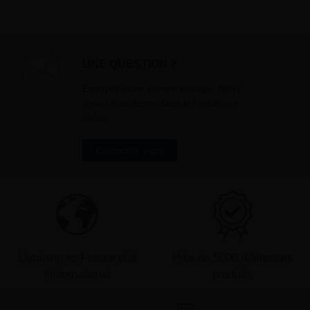
sollicités. Vous pourrez à tout m
désinscrire par mail en cliquant s
» en bas de page de vos newslett
UNE QUESTION ?
Envoyez-nous votre message. Nous
vous répondrons dans les meilleurs
délais
Contactez-nous
Livraison en France et à
Près de 5000 références
l’international
produits