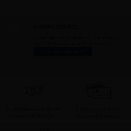
oment vous
ur « désinscription
er ».
À VOTRE SERVICE
Lapeyre Groupe s’engage à vous apporter une
qualité de service et de produits optimales
Notre engagement qualité
9 commerciaux dédiés en
4 modes de paiement
France et DOM-TOM
Paiement CB sécurisé