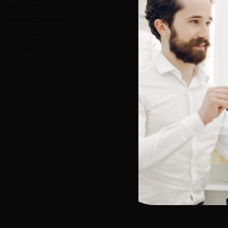
MON COMPTE
CONTACTEZ-NOUS
Bienve
BESOIN D’AIDE ?
S’INSCRIRE À LA NEWSLETTER
Vous e