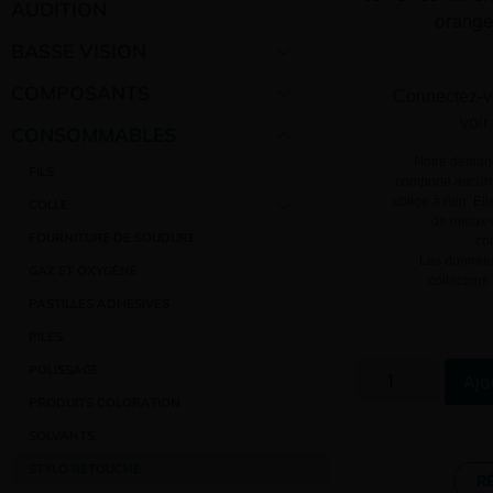
AUDITION
orange
BASSE VISION
COMPOSANTS
Connectez-v
voir
CONSOMMABLES
Notre demand
FILS
comporte aucun 
oblige à rien. El
COLLE
de mieux v
FOURNITURE DE SOUDURE
co
Les données
GAZ ET OXYGÈNE
collectons
PASTILLES ADHÉSIVES
PILES
POLISSAGE
Ajo
PRODUITS COLORATION
SOLVANTS
STYLO RETOUCHE
R