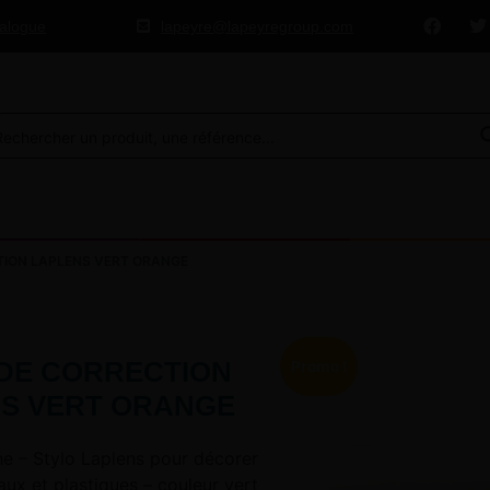
talogue
lapeyre@lapeyregroup.com
ION LAPLENS VERT ORANGE
DE CORRECTION
Promo !
S VERT ORANGE
he – Stylo Laplens pour décorer
aux et plastiques – couleur vert