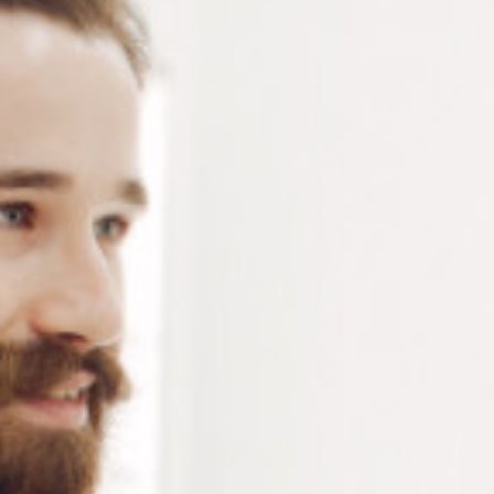
Stylo de retouche – Stylo Laplens pour décorer les
verres minéraux et plastiques – couleur caramel clair –
laque de correction
Connectez-vous
ou
créez un compte
pour voir le
prix de ce produit.
Notre demande d’ouverture de votre compte ne comporte aucun
engagement de votre part et ne vous oblige à rien. Elle est
destinée uniquement à permettre de mieux vous informer sur les
conditions commerciales applicables.
Les données à caractère personnel que nous collectons sont
régis par notre
politique de confidentialité.
Alternative:
Ajouter au panier