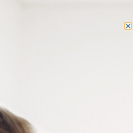
Equipement et outillage
pour les professionnels de l’optique
MON COMPTE
MON PANIER
ACCUEIL
»
CONSOMMABLES
»
STYLO RETOUCHE
» STYLO DE
CORRECTION LAPLENS CARAMEL CLAIR
STYLO DE CORRECTION
LAPLENS CARAMEL CLAIR