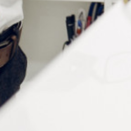
Mode d'emploi
Nettoyer la partie du verre à colorer.
Bien agiter le stylo avant utilisation.
Amorcer le stylo en appuyant sur la mine;
Appliquer la couleur sur la zone sélectionnée.
Laisser sécher à température ambiante durant une
vingtaine de minutes. Possibilité d’utiliser l’air