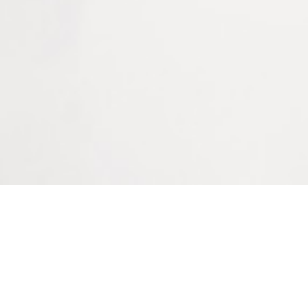
chaud d’un sèche-cheveux pour sécher plus
rapidement.
Appliquer, si nécessaire, une seconde couche de
couleur transparente, mate ou semi-brillante pour
augmenter la brillance.
Informations complémentaires
Dimensions
300 × 120 × 155 mm
Couleur
Bienvenue sur le site
Caramel clair
LAPEYRE GROUPE