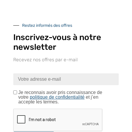
Retrait gratuit au
Expédition 24/48h
Livraison en France
centre logistique
et à l’international
d’Isneauville
Restez informés des offres
Inscrivez-vous à notre
newsletter
Près de 5000
9 commerciaux
4 modes de paiement
références produits
dédiés en France et
Paiement CB
DOM-TOM
sécurisé
Recevez nos offres par e-mail
Catalogue
Je reconnais avoir pris connaissance de
votre
politique de confidentialité
et j’en
accepte les termes.
Tutoriels Vidéos