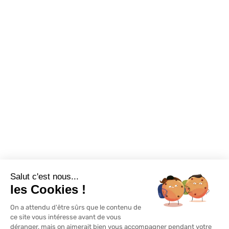
Confort visuel
Foire aux questions
Assortiments
Nous contacter
Promotions
Destockage
Exclusivité WEB
Restons connectés
Salut c'est nous...
Mentions légales
Politique de confidentialité
Plan du site
les Cookies !
On a attendu d'être sûrs que le contenu de
© Lapeyre 2022 Tous droits réservés
ce site vous intéresse avant de vous
déranger, mais on aimerait bien vous accompagner pendant votre