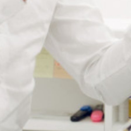
Description
Les stylos Laplens sont des marqueurs, conçus à base
d’eau, pour décorer la bordure des verres CR39, cristal,
polycarbonate et acrylique (à l’exception des verres
acryliques taillées au laser).
Le stylo de retouche peut colorer 300 à 350 paires de
verres optiques.