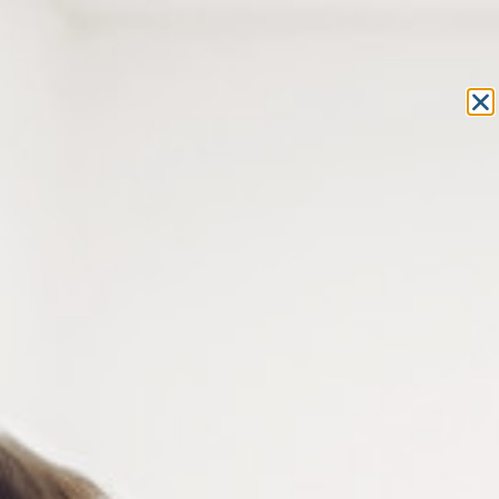
Equipement et outillage
pour les professionnels de l’optique
MON COMPTE
MON PANIER
ACCUEIL
»
OUTILLAGE
»
ROULE-GOUPILLE
» ROULE-GOUPILLE
PAUME TOURNANTE EN BOIS
ROULE-GOUPILLE PAUME
TOURNANTE EN BOIS