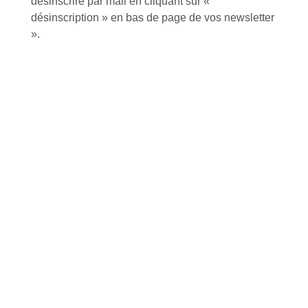
désinscrire par mail en cliquant sur «
désinscription » en bas de page de vos newsletter
».
Foire aux questions
Inscription à la newsletter
J'accepte de recevoir la lettre d'information
Envoyer
Alternative:
Services et Produits
Lapeyre et moi