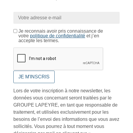
Près de 5000
9 commerciaux
4 modes de paiement
références produits
dédiés en France et
Paiement CB
DOM-TOM
sécurisé
Je reconnais avoir pris connaissance de
votre
politique de confidentialité
et j’en
accepte les termes.
Catalogue
Tutoriels Vidéos
Lors de votre inscription à notre newsletter, les
données vous concernant seront traitées par le
GROUPE LAPEYRE, en tant que responsable de
traitement, et utilisées exclusivement pour les
besoins de l’envoi des informations que vous avez
Conseils et astuces
sollicités. Vous pourrez à tout moment vous