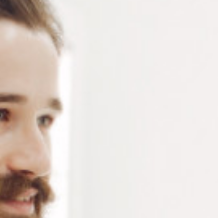
Roule-goupille paume tournante en bois – serrage 2.3
mm
Connectez-vous
ou
créez un compte
pour voir le
prix de ce produit.
Notre demande d’ouverture de votre compte ne comporte aucun
engagement de votre part et ne vous oblige à rien. Elle est
destinée uniquement à permettre de mieux vous informer sur les
conditions commerciales applicables.
Les données à caractère personnel que nous collectons sont
régis par notre
politique de confidentialité.
Alternative:
Ajouter au panier
RÉFÉRENCE :
RO107