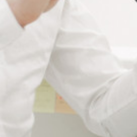
RO101 : Roule-goupille paume tournante 2 pinces
réversibles
Serrage : 0 à 3.2 mm
RO107 : Roule-goupille paume tournante en bois
Serrage : 2.3 mm