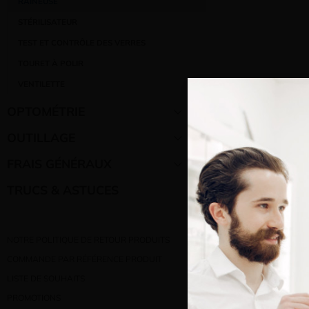
RAINEUSE
STÉRILISATEUR
TEST ET CONTRÔLE DES VERRES
TOURET À POLIR
VENTILETTE
OPTOMÉTRIE
OUTILLAGE
FRAIS GÉNÉRAUX
TRUCS & ASTUCES
Bienve
NOTRE POLITIQUE DE RETOUR PRODUITS
Vous e
COMMANDE PAR RÉFÉRENCE PRODUIT
LISTE DE SOUHAITS
PROMOTIONS