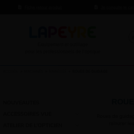
Fiche retour produit
Je consulte le ca
Equipement et outillage
pour les professionnels de l’optique
ACCUEIL
»
MACHINES
»
RAINEUSE
» ROUES DE GUIDAGE
ROUE
NOUVEAUTES
ACCESSOIRES VUE
Roues de guidag
rainurer le
ATELIER DE L’OPTICIEN