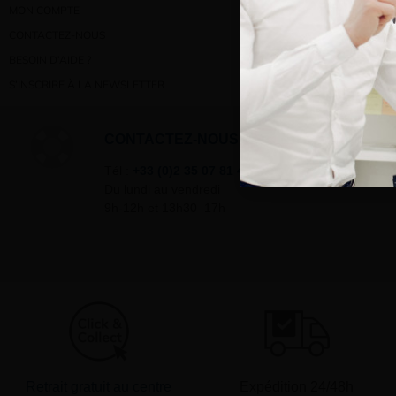
MON COMPTE
CONTACTEZ-NOUS
BESOIN D’AIDE ?
S’INSCRIRE À LA NEWSLETTER
CONTACTEZ-NOUS
Tél :
+33 (0)2 35 07 81 41
Du lundi au vendredi
9h-12h et 13h30–17h
Retrait gratuit au centre
Expédition 24/48h