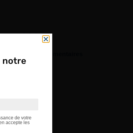
formations complémentaires
 notre
1 paire
OUPE
ptique.
ssance de votre
’en accepte les