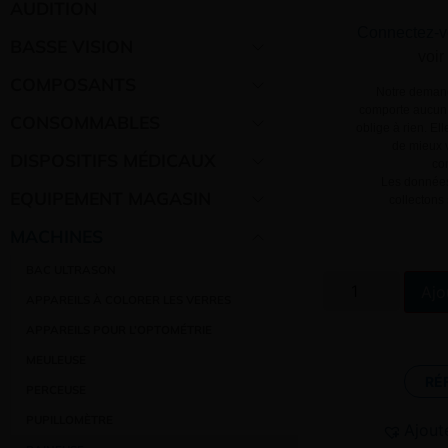
AUDITION
Connectez-v
BASSE VISION
voir
COMPOSANTS
Notre demand
comporte aucun 
CONSOMMABLES
oblige à rien. El
de mieux v
DISPOSITIFS MÉDICAUX
co
Les données
EQUIPEMENT MAGASIN
collectons
MACHINES
BAC ULTRASON
Ajo
APPAREILS À COLORER LES VERRES
APPAREILS POUR L’OPTOMÉTRIE
MEULEUSE
RÉ
PERCEUSE
PUPILLOMÈTRE
Ajout