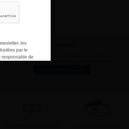
ewsletter, les
À VOTRE SERVICE
raitées par le
Lapeyre Groupe s’engage à vous apporter une
responsable de
qualité de service et de produits optimales
ment pour les
Notre engagement qualité
ons que vous avez
oment vous
ur « désinscription
er ».
9 commerciaux dédiés en
4 modes de paiement