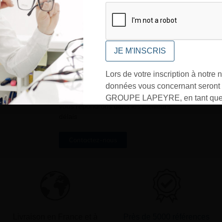
CONFIRMER
Lors de votre inscription à notre n
UNE QUESTION ?
données vous concernant seront t
Envoyez-nous votre message. Nous
GROUPE LAPEYRE, en tant que 
vous répondrons dans les meilleurs
traitement, et utilisées exclusive
délais
besoins de l’envoi des informati
sollicités. Vous pourrez à tout m
Contactez-nous
désinscrire par mail en cliquant s
» en bas de page de vos newslett
Livraison en France et à
Près de 5000 références