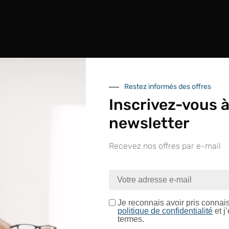
Restez informés des offres
In
Inscrivez-vous à
newsletter
Conditionnement
Recevez nos offres par e-mail
nue sur le site LAPEYRE GR
ntrez dans un espace réservé aux professionnels de l’o
Je certifie être un professionnel de l’optique.
Je reconnais avoir pris connai
politique de confidentialité
et j
termes.