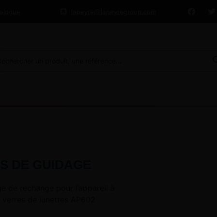
talogue
lapeyre@lapeyregroup.com
S DE GUIDAGE
e de rechange pour l’appareil à
s verres de lunettes AP602