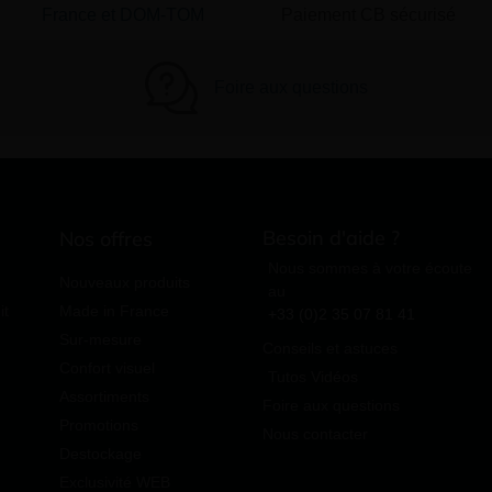
France et DOM-TOM
Paiement CB sécurisé
Foire aux questions
Besoin d'aide ?
Nos offres
Nous sommes à votre écoute
Nouveaux produits
au
it
Made in France
+33 (0)2 35 07 81 41
Sur-mesure
Conseils et astuces
Confort visuel
Tutos Vidéos
Assortiments
Foire aux questions
Promotions
Nous contacter
Destockage
Exclusivité WEB