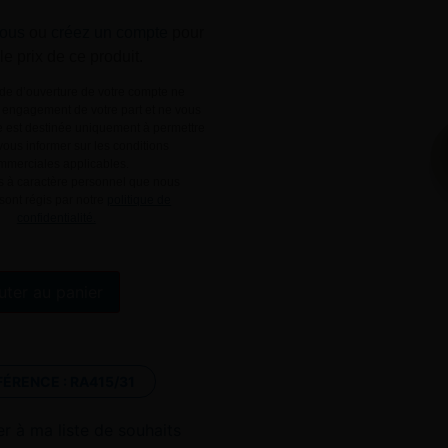
ous
ou
créez un compte
pour
 le prix de ce produit.
e d’ouverture de votre compte ne
engagement de votre part et ne vous
le est destinée uniquement à permettre
ous informer sur les conditions
mmerciales applicables.
 à caractère personnel que nous
 sont régis par notre
politique de
confidentialité.
Alternative:
uter au panier
FÉRENCE :
RA415/31
er à ma liste de souhaits