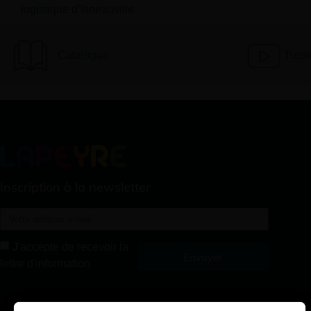
logistique d’Isneauville
Catalogue
Tutor
Inscription à la newsletter
J'accepte de recevoir la
Envoyer
lettre d'information
Alternative: