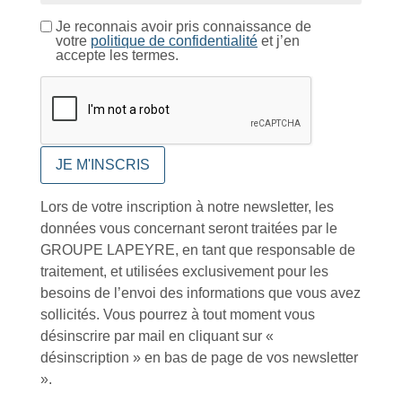
Conseils et astuces
Je reconnais avoir pris connaissance de
votre
politique de confidentialité
et j’en
accepte les termes.
Foire aux questions
Lors de votre inscription à notre newsletter, les
données vous concernant seront traitées par le
Inscription à la newsletter
GROUPE LAPEYRE, en tant que responsable de
traitement, et utilisées exclusivement pour les
besoins de l’envoi des informations que vous avez
sollicités. Vous pourrez à tout moment vous
J'accepte de recevoir la lettre d'information
désinscrire par mail en cliquant sur «
désinscription » en bas de page de vos newsletter
Envoyer
».
Alternative: