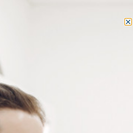
Equipement et outillage
pour les professionnels de l’optique
MON COMPTE
MON PANIER
ACCUEIL
»
OUTILLAGE
»
OUTILS À FRAPPER
» POINTEAU
POINTEAU
Pointeau – outil à frapper – 1 pièce