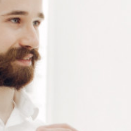
Connectez-vous
ou
créez un compte
pour voir le
prix de ce produit.
Notre demande d’ouverture de votre compte ne comporte aucun
engagement de votre part et ne vous oblige à rien. Elle est
destinée uniquement à permettre de mieux vous informer sur les
conditions commerciales applicables.
Les données à caractère personnel que nous collectons sont
régis par notre
politique de confidentialité.
Alternative:
Ajouter au panier
RÉFÉRENCE :
PO080
Ajouter à ma liste de souhaits