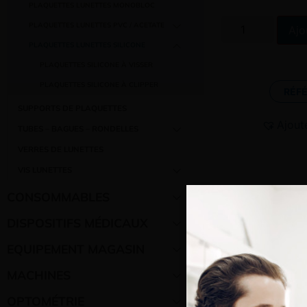
PLAQUETTES LUNETTES MONOBLOC
PLAQUETTES LUNETTES PVC / ACETATE
Ajo
PLAQUETTES LUNETTES SILICONE
PLAQUETTES SILICONE À VISSER
PLAQUETTES SILICONE À CLIPPER
RÉF
SUPPORTS DE PLAQUETTES
Ajout
TUBES – BAGUES – RONDELLES
VERRES DE LUNETTES
VIS LUNETTES
CONSOMMABLES
DISPOSITIFS MÉDICAUX
EQUIPEMENT MAGASIN
MACHINES
OPTOMÉTRIE