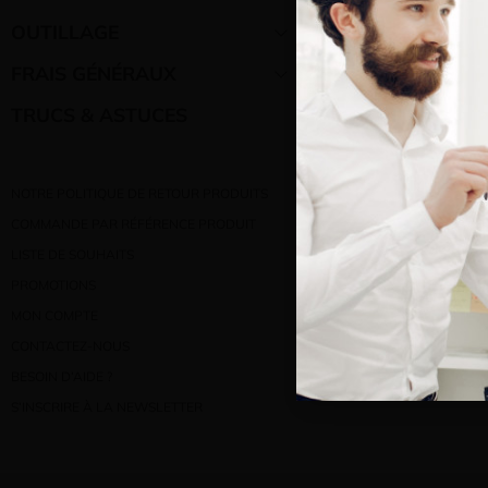
Bienve
OUTILLAGE
FRAIS GÉNÉRAUX
Vous e
TRUCS & ASTUCES
NOTRE POLITIQUE DE RETOUR PRODUITS
COMMANDE PAR RÉFÉRENCE PRODUIT
LISTE DE SOUHAITS
PROMOTIONS
MON COMPTE
CONTACTEZ-NOUS
BESOIN D’AIDE ?
S’INSCRIRE À LA NEWSLETTER