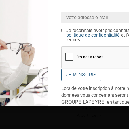
nue sur le site LAPEYRE GR
ntrez dans un espace réservé aux professionnels de l’o
Je certifie être un professionnel de l’optique.
Je reconnais avoir pris connai
politique de confidentialité
et j
Vo
termes.
CONFIRMER
Lors de votre inscription à notre n
PLAQUETTE
données vous concernant seront t
SILICONE
ULTRAFINE
GROUPE LAPEYRE, en tant que 
15 MM
traitement, et utilisées exclusive
À partir de : -
besoins de l’envoi des informati
sollicités. Vous pourrez à tout m