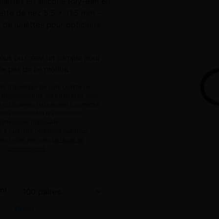
unettes en silicone Ray-Ban en
ette de nez 5.5 x 11.5 mm –
de lunettes pour opticiens
ous
ou
créez un compte
pour
 le prix de ce produit.
e d’ouverture de votre compte ne
engagement de votre part et ne vous
le est destinée uniquement à permettre
ous informer sur les conditions
mmerciales applicables.
 à caractère personnel que nous
 sont régis par notre
politique de
confidentialité.
nt
Effacer