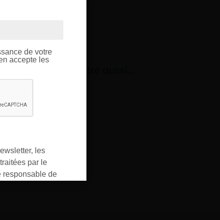
OUPE
ptique.
ssance de votre
’en accepte les
us aimerez peut-être aussi…
ewsletter, les
raitées par le
responsable de
ment pour les
ons que vous avez
oment vous