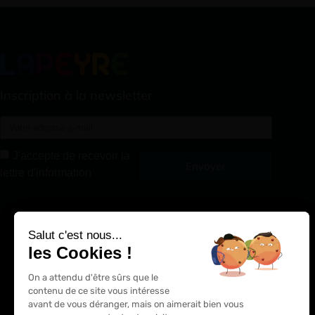
Inscription à la newsletter
J'accepte de recevoir la
Envoyer
lettre d'information
Alternative:
Salut c'est nous...
les Cookies !
On a attendu d'être sûrs que le
contenu de ce site vous intéresse
avant de vous déranger, mais on aimerait bien vous