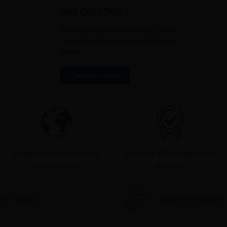
désinscrire par mail en cliquant s
UNE QUESTION ?
» en bas de page de vos newslett
Envoyez-nous votre message. Nous
vous répondrons dans les meilleurs
délais
Contactez-nous
Livraison en France et à
Près de 5000 références
l’international
produits
iels Vidéos
Conseils et astuces