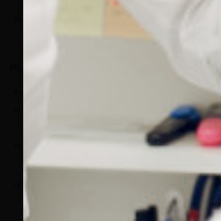
PL452/05
PL452/0100
PL452/0500
17
mm
Plaquettes nasales ultra-fines à visser
5 paires
50 paires
100 paires
500 paires
Type
PL329/05
PL329/050
PL329/0100
PL329/0500
PL214/05
PL214/050
PL214/0100
PL214/0500
PL215/05
PL215/050
PL215/0100
PL215/0500