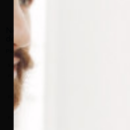
Notre gamme de plaquettes
de lunette en PVC
Plaquettes nasales de lunette à visser
5 paires
100 paires
500 paires
Type
Taille
PL307/05
PL307/0100
PL307/0500
9 mm
PL304/05
PL304/0100
PL304/0500
12
mm
PL098/05
PL098/0100
PL098/0500
13
mm