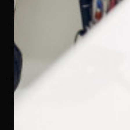
PL330/05
PL330/050
PL330/0100
PL330/0500
PL328/05
PL328/050
PL328/0100
PL328/0500
PL327/05
PL327/050
PL327/0100
PL327/0500
Plaquettes nasales ultra-fines à clipper
5 paires
50 paires
100 paires
500 paires
Type
PL429/05
PL429/050
PL429/0100
PL429/0500
PL234/05
PL234/050
PL234/0100
PL234/0500