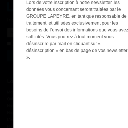
Lors de votre inscription à notre newsletter, les
données vous concernant seront traitées par le
GROUPE LAPEYRE, en tant que responsable de
Inscription à la newsletter
traitement, et utilisées exclusivement pour les
besoins de l’envoi des informations que vous ave
sollicités. Vous pourrez à tout moment vous
désinscrire par mail en cliquant sur «
J'accepte de recevoir la lettre d'information
désinscription » en bas de page de vos newsletter
Envoyer
».
Alternative:
Services et Produits
Lapeyre et moi
Catalogue
Commande par référence produit
Mon compte
Mes produits favoris
Qui sommes-nous ?
Conditions Générales de Vente
Notre vision et nos valeurs
Modalités de paiement
Notre équipe
Politique de retour produits
L'outillage by Lapeyre
Livraison
Notre engagement qualité