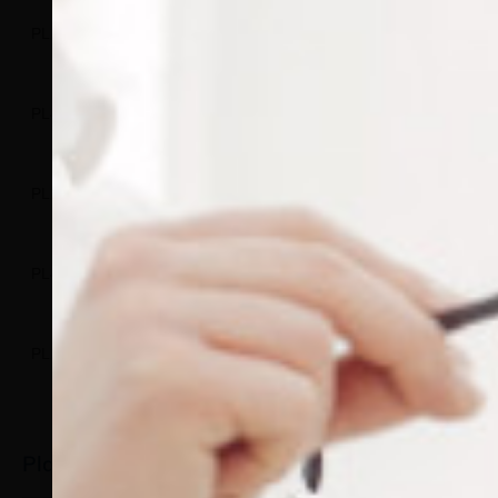
PL220/05
PL220/0100
PL220/0500
15
mm
PL443/05
PL443/0100
PL443/0500
15
mm
PL221/05
PL221/0100
PL221/0500
17
mm
PL446/05
PL446/0100
PL446/0500
17
mm
PL222/05
PL222/0100
PL222/0500
19
mm
Plaquettes nasales de lunette à clipper