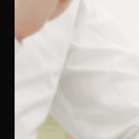
5 paires
100 paires
500 paires
Type
Taille
PL308/05
PL308/0100
PL308/0500
9 mm
PL309/05
PL309/0100
PL309/0500
12
mm
PL158/05
PL158/0100
PL158/0500
13
mm
PL240/05
PL240/0100
PL240/0500
15
mm
PL449/05
PL449/0100
PL449/0500
15
mm
PL241/05
PL241/0100
PL241/0500
17
mm