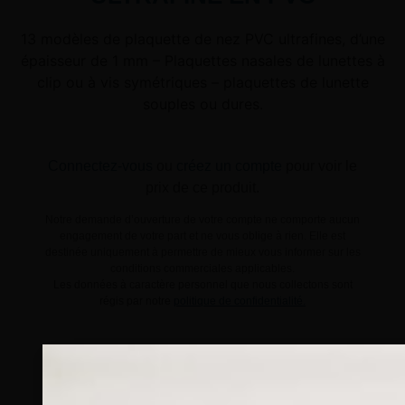
13 modèles de plaquette de nez PVC ultrafines, d’une
épaisseur de 1 mm – Plaquettes nasales de lunettes à
clip ou à vis symétriques – plaquettes de lunette
souples ou dures.
Connectez-vous
ou
créez un compte
pour voir le
prix de ce produit.
Notre demande d’ouverture de votre compte ne comporte aucun
engagement de votre part et ne vous oblige à rien. Elle est
destinée uniquement à permettre de mieux vous informer sur les
conditions commerciales applicables.
Les données à caractère personnel que nous collectons sont
régis par notre
politique de confidentialité.
Modèle