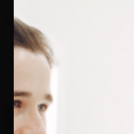
Effacer
Alternative:
Ajouter au panier
RÉFÉRENCE :
--
Ajouter à ma liste de souhaits