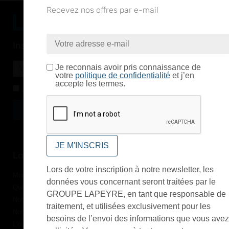
Recevez nos offres par e-mail
Inscription à la newsletter
Je reconnais avoir pris connaissance de
votre
politique de confidentialité
et j’en
accepte les termes.
J'accepte de recevoir la lettre d'information
Envoyer
Alternative:
Services et Produits
Lapeyre et moi
Catalogue
Lors de votre inscription à notre newsletter, les
Commande par référence produit
Mon compte
données vous concernant seront traitées par le
Mes produits favoris
Qui sommes-nous ?
GROUPE LAPEYRE, en tant que responsable de
Conditions Générales de Vente
Notre vision et nos valeurs
traitement, et utilisées exclusivement pour les
Modalités de paiement
Notre équipe
besoins de l’envoi des informations que vous avez
Politique de retour produits
L'outillage by Lapeyre