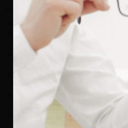
Plaquettes nasales de lunette à clipper
5 paires
100 paires
500 paires
Type
Taille
PL308/05
PL308/0100
PL308/0500
9 mm
PL309/05
PL309/0100
PL309/0500
12
mm
PL158/05
PL158/0100
PL158/0500
13
mm
PL240/05
PL240/0100
PL240/0500
15
mm
PL449/05
PL449/0100
PL449/0500
15
mm