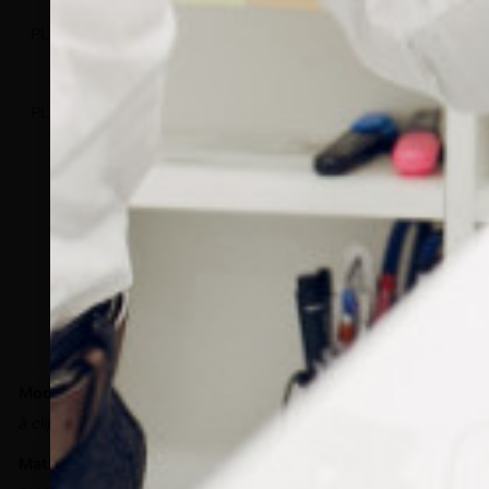
PL241/05
PL241/0100
PL241/0500
17
mm
PL452/05
PL452/0100
PL452/0500
17
mm
Informations complémentaires
Modèle
à clipser
Matière