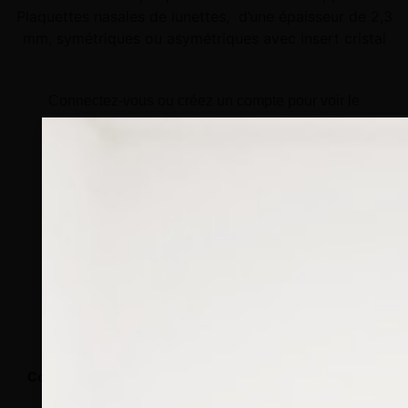
Plaquettes nasales de lunettes, d’une épaisseur de 2,3
mm, symétriques ou asymétriques avec insert cristal
Connectez-vous
ou
créez un compte
pour voir le
prix de ce produit.
Notre demande d’ouverture de votre compte ne comporte aucun
engagement de votre part et ne vous oblige à rien. Elle est
destinée uniquement à permettre de mieux vous informer sur les
conditions commerciales applicables.
Les données à caractère personnel que nous collectons sont
régis par notre
politique de confidentialité.
Taille
Conditionnement