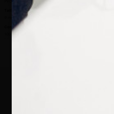
PVC
Taille
9 mm, 12 mm, 13 mm, 15 mm, 17 mm
Conditionnement
100 paires, 5 paires, 500 paires
CONTACTEZ-NOUS
Tél :
+33 (0)2 35 07 81 41
Du lundi au vendredi