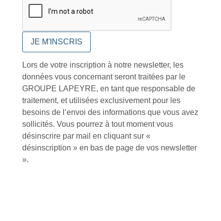
Retrait gratuit au
Expédition 24/48h
Livraison en France
centre logistique
et à l’international
d’Isneauville
Lors de votre inscription à notre newsletter, les
données vous concernant seront traitées par le
GROUPE LAPEYRE, en tant que responsable de
traitement, et utilisées exclusivement pour les
besoins de l’envoi des informations que vous avez
Près de 5000
9 commerciaux
4 modes de paiement
sollicités. Vous pourrez à tout moment vous
références produits
dédiés en France et
Paiement CB
DOM-TOM
sécurisé
désinscrire par mail en cliquant sur «
désinscription » en bas de page de vos newsletter
».
Catalogue