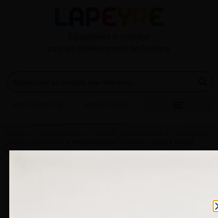
Equipement et outillage
pour les professionnels de l’optique
MON COMPTE
MON PANIER
ACCUEIL
»
COMPOSANTS
»
PLAQUETTES LUNETTES
»
PLAQUETTES
LUNETTES SILICONE
» PRIMADONNA® SILICONE – INSERT ANCRE
MARINE
PRIMADONNA® SILICONE –
INSERT ANCRE MARINE