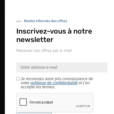
service et de produits optimales
Notre engagement qualité
Restez informés des offres
Inscrivez-vous à notre
newsletter
Retrait gratuit au
Expédition 24/48h
Livraison en France
Recevez nos offres par e-mail
centre logistique
et à l’international
d’Isneauville
Je reconnais avoir pris connaissance de
votre
politique de confidentialité
et j’en
Près de 5000
9 commerciaux
4 modes de paiement
accepte les termes.
références produits
dédiés en France et
Paiement CB
DOM-TOM
sécurisé