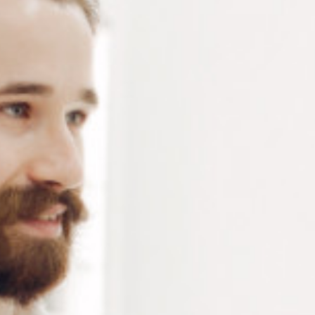
Pince en acier inoxydable utilisée pour monter les
anneaux de Windsor sur une monture de lunettes.
Connectez-vous
ou
créez un compte
pour voir le
prix de ce produit.
Notre demande d’ouverture de votre compte ne comporte aucun
engagement de votre part et ne vous oblige à rien. Elle est
destinée uniquement à permettre de mieux vous informer sur les
conditions commerciales applicables.
Les données à caractère personnel que nous collectons sont
régis par notre
politique de confidentialité.
Alternative:
Ajouter au panier
RÉFÉRENCE :
PI490