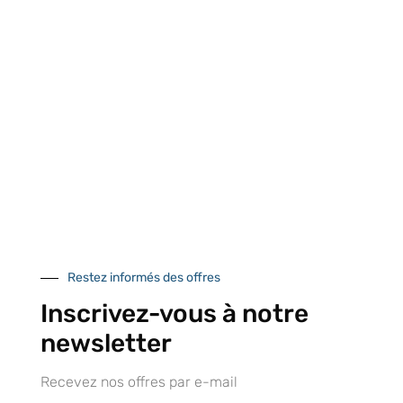
Retrait gratuit au
Expédition 24/48h
Livraison en France
centre logistique
et à l’international
d’Isneauville
Près de 5000
9 commerciaux
4 modes de paiement
Restez informés des offres
références produits
dédiés en France et
Paiement CB
DOM-TOM
sécurisé
Inscrivez-vous à notre
newsletter
Recevez nos offres par e-mail
Catalogue