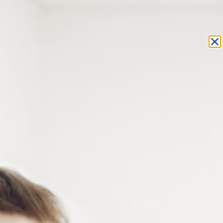
Equipement et outillage
pour les professionnels de l’optique
MON COMPTE
MON PANIER
ACCUEIL
»
OUTILLAGE
»
PINCES
»
PINCES SPÉCIALES
» PINCE POUR
MONTAGE WINDSOR
PINCE POUR MONTAGE
WINDSOR