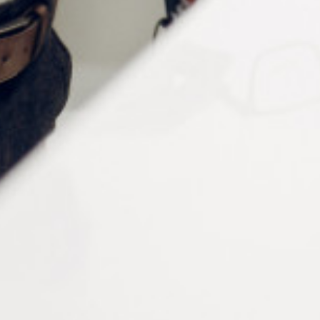
WINDSORRINGS
À partir de : -
Informations complémentaires
Conditionnement
à la pièce
Matériau
Acier inoxydable