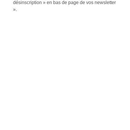
désinscription » en bas de page de vos newsletter
».
Inscription à la newsletter
J'accepte de recevoir la lettre d'information
Envoyer
Alternative:
Services et Produits
Lapeyre et moi
Catalogue
Commande par référence produit
Mon compte
Mes produits favoris
Qui sommes-nous ?
Conditions Générales de Vente
Notre vision et nos valeurs
Modalités de paiement
Notre équipe
Politique de retour produits
L'outillage by Lapeyre
Livraison
Notre engagement qualité
Click and Collect