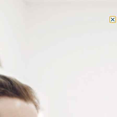
Equipement et outillage
pour les professionnels de l’optique
MON COMPTE
MON PANIER
ACCUEIL
»
OUTILLAGE
»
PINCES
»
PINCE À COUPER
» PINCE
COUPANTE
PINCE COUPANTE
Capacité de coupe : côté biseau = métaux doux