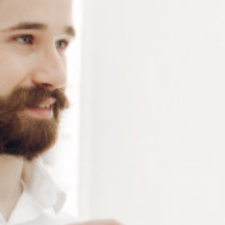
jusqu’à ø 1.4 mm – côté plat = métaux doux jusqu’à ø 1
mm – acier inoxydable – 115 mm – 65 g
Connectez-vous
ou
créez un compte
pour voir le
prix de ce produit.
Notre demande d’ouverture de votre compte ne comporte aucun
engagement de votre part et ne vous oblige à rien. Elle est
destinée uniquement à permettre de mieux vous informer sur les
conditions commerciales applicables.
Les données à caractère personnel que nous collectons sont
régis par notre
politique de confidentialité.
Alternative:
Ajouter au panier
RÉFÉRENCE :
PI104