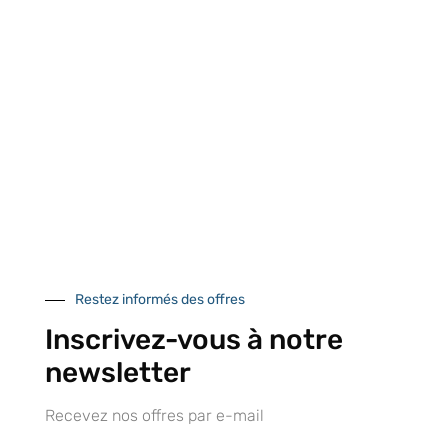
centre logistique
et à l’international
d’Isneauville
Près de 5000
9 commerciaux
4 modes de paiement
références produits
dédiés en France et
Paiement CB
DOM-TOM
sécurisé
Catalogue
Restez informés des offres
Inscrivez-vous à notre
newsletter
Tutoriels Vidéos
Recevez nos offres par e-mail