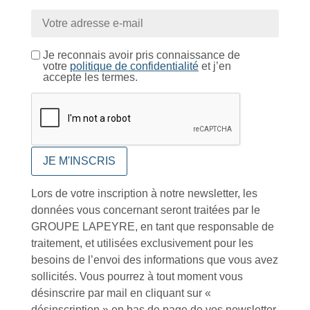
Conseils et astuces
Je reconnais avoir pris connaissance de
votre
politique de confidentialité
et j’en
accepte les termes.
Foire aux questions
Lors de votre inscription à notre newsletter, les
données vous concernant seront traitées par le
GROUPE LAPEYRE, en tant que responsable de
Inscription à la newsletter
traitement, et utilisées exclusivement pour les
besoins de l’envoi des informations que vous avez
sollicités. Vous pourrez à tout moment vous
désinscrire par mail en cliquant sur «
J'accepte de recevoir la lettre d'information
désinscription » en bas de page de vos newsletter