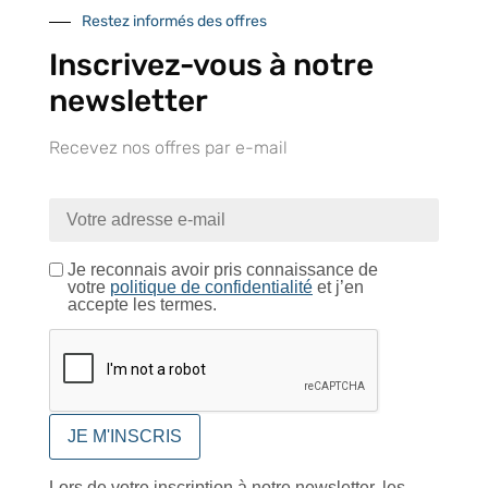
Restez informés des offres
Inscrivez-vous à notre
Catalogue
newsletter
Recevez nos offres par e-mail
Tutoriels Vidéos
Je reconnais avoir pris connaissance de
votre
politique de confidentialité
et j’en
accepte les termes.
Conseils et astuces
Foire aux questions
Lors de votre inscription à notre newsletter, les