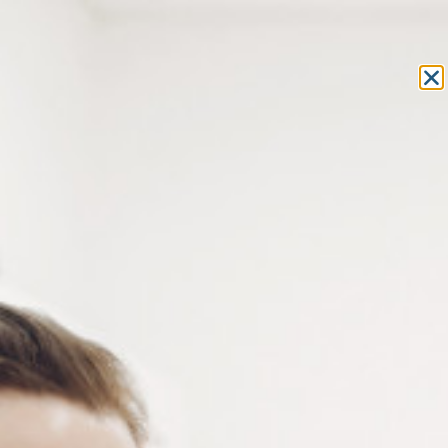
Equipement et outillage
pour les professionnels de l’optique
MON COMPTE
MON PANIER
ACCUEIL
»
OUTILLAGE
»
PINCES
»
PINCE À COUPER
» PINCE
COUPANTE À DOUBLE ARTICULATION LATÉRALE
PINCE COUPANTE À DOUBLE
ARTICULATION LATÉRALE