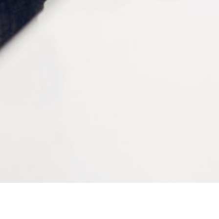
Matière
Acier inoxydable
Poids
180 g
Conditionnement
à la pièce
CONTACTEZ-NOUS
Tél :
+33 (0)2 35 07 81 41