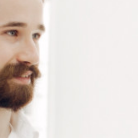
Pince coupante latérale à double articulation – Mors
en carbure de tungstène – longueur 180 mm – 180 g –
vendu à la pièce
Connectez-vous
ou
créez un compte
pour voir le
prix de ce produit.
Notre demande d’ouverture de votre compte ne comporte aucun
engagement de votre part et ne vous oblige à rien. Elle est
destinée uniquement à permettre de mieux vous informer sur les
conditions commerciales applicables.
Les données à caractère personnel que nous collectons sont
régis par notre
politique de confidentialité.
Alternative:
Ajouter au panier