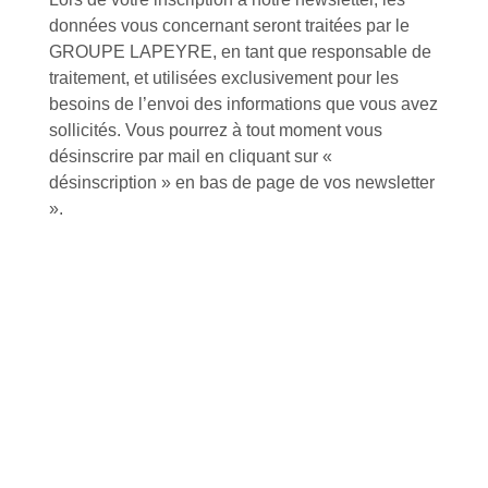
données vous concernant seront traitées par le
GROUPE LAPEYRE, en tant que responsable de
traitement, et utilisées exclusivement pour les
besoins de l’envoi des informations que vous avez
Inscription à la newsletter
sollicités. Vous pourrez à tout moment vous
désinscrire par mail en cliquant sur «
désinscription » en bas de page de vos newsletter
».
J'accepte de recevoir la lettre d'information
Envoyer
Alternative:
Services et Produits
Lapeyre et moi
Catalogue
Commande par référence produit
Mon compte
Mes produits favoris
Qui sommes-nous ?
Conditions Générales de Vente
Notre vision et nos valeurs
Modalités de paiement
Notre équipe