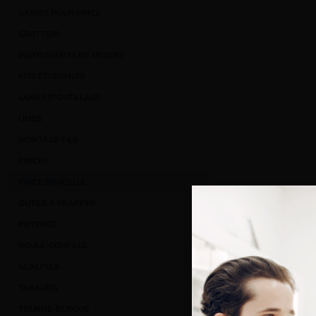
GAINES POUR PINCE
GRATTOIR
INSTRUMENTS DE MESURE
KITS ÉTUDIANTS
LAMES D’OUTILLAGE
LIMES
MONTAGE FILS
PINCES
PINCE BRUCELLE
OUTILS À FRAPPER
POTENCE
ROULE-GOUPILLE
SCALPELS
TARAUDS
TOURNE-ÉCROUS