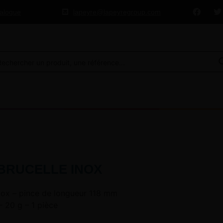
talogue
lapeyre@lapeyregroup.com
 BRUCELLE INOX
inox – pince de longueur 118 mm
– 20 g – 1 pièce