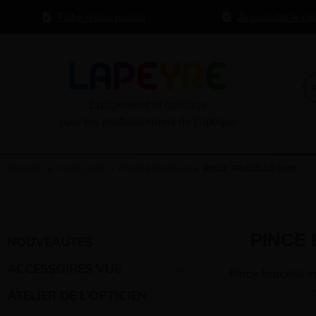
Fiche retour produit
Je consulte le ca
Equipement et outillage
pour les professionnels de l’optique
ACCUEIL
»
OUTILLAGE
»
PINCE BRUCELLE
» PINCE BRUCELLE INOX
PINCE
NOUVEAUTES
ACCESSOIRES VUE
Pince brucelle 
ATELIER DE L’OPTICIEN