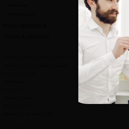
Bienve
TOURNEVIS
TROISIÈME MAIN
Vous e
FRAIS GÉNÉRAUX
TRUCS & ASTUCES
NOTRE POLITIQUE DE RETOUR PRODUITS
COMMANDE PAR RÉFÉRENCE PRODUIT
LISTE DE SOUHAITS
PROMOTIONS
MON COMPTE
CONTACTEZ-NOUS
BESOIN D’AIDE ?
S’INSCRIRE À LA NEWSLETTER