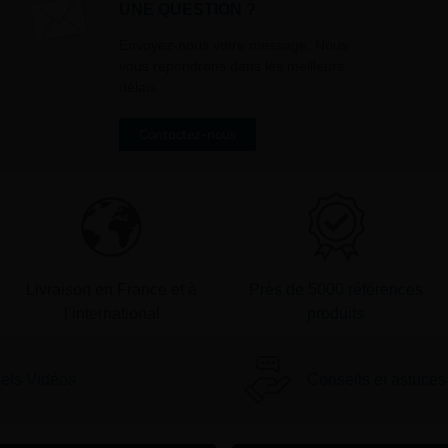
UNE QUESTION ?
» en bas de page de vos newslett
Envoyez-nous votre message. Nous
vous répondrons dans les meilleurs
délais
Contactez-nous
Livraison en France et à
Près de 5000 références
l’international
produits
iels Vidéos
Conseils et astuces