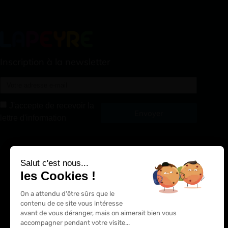
Inscription à la newsletter
J'accepte de recevoir la
Envoyer
lettre d'information
Alternative:
Salut c'est nous...
les Cookies !
On a attendu d'être sûrs que le
contenu de ce site vous intéresse
avant de vous déranger, mais on aimerait bien vous
accompagner pendant votre visite...