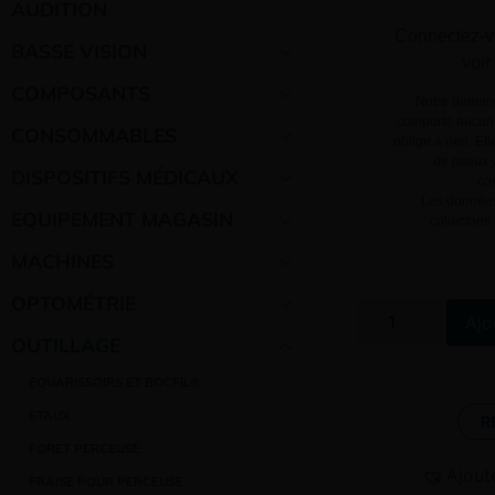
AUDITION
Connectez-v
BASSE VISION
voir
COMPOSANTS
Notre demand
comporte aucun 
CONSOMMABLES
oblige à rien. El
de mieux v
DISPOSITIFS MÉDICAUX
co
Les données
EQUIPEMENT MAGASIN
collectons
MACHINES
OPTOMÉTRIE
Ajo
OUTILLAGE
EQUARISSOIRS ET BOCFIL®
ETAUX
R
FORET PERCEUSE
Ajout
FRAISE POUR PERCEUSE