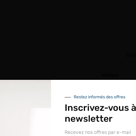
In
Matière
Longueur
Restez informés des offres
Poids
Inscrivez-vous à
Conditionnement
newsletter
Recevez nos offres par e-mail