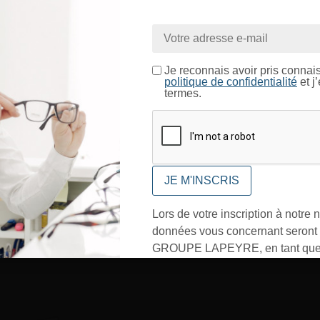
nue sur le site LAPEYRE GR
ntrez dans un espace réservé aux professionnels de l’o
Je certifie être un professionnel de l’optique.
Je reconnais avoir pris connai
politique de confidentialité
et j
termes.
CONFIRMER
Lors de votre inscription à notre n
données vous concernant seront t
GROUPE LAPEYRE, en tant que 
traitement, et utilisées exclusive
besoins de l’envoi des informati
sollicités. Vous pourrez à tout m
désinscrire par mail en cliquant s