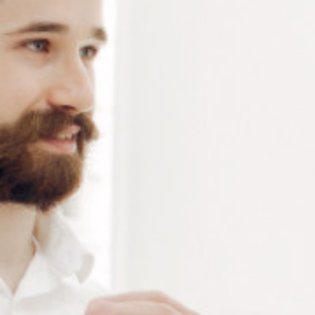
Acier inoxydable – 135 mm. 105 g
Connectez-vous
ou
créez un compte
pour voir le
prix de ce produit.
Notre demande d’ouverture de votre compte ne comporte aucun
engagement de votre part et ne vous oblige à rien. Elle est
destinée uniquement à permettre de mieux vous informer sur les
conditions commerciales applicables.
Les données à caractère personnel que nous collectons sont
régis par notre
politique de confidentialité.
Alternative:
Ajouter au panier
RÉFÉRENCE :
PI172