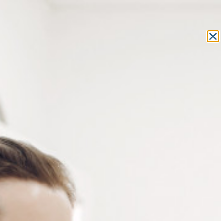
Equipement et outillage
pour les professionnels de l’optique
MON COMPTE
MON PANIER
ACCUEIL
»
OUTILLAGE
»
PINCES
»
PINCE À POINTER
» PINCE À
POINTER MÂCHOIRES PROFONDES
PINCE À POINTER MÂCHOIRES
PROFONDES