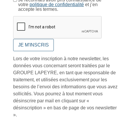
votre
politique de confidentialité
et j’en
accepte les termes.
Foire aux questions
Lors de votre inscription à notre newsletter, les
données vous concernant seront traitées par le
Inscription à la newsletter
GROUPE LAPEYRE, en tant que responsable de
traitement, et utilisées exclusivement pour les
besoins de l’envoi des informations que vous avez
J'accepte de recevoir la lettre d'information
sollicités. Vous pourrez à tout moment vous
désinscrire par mail en cliquant sur «
Envoyer
désinscription » en bas de page de vos newsletter
Alternative:
».
Services et Produits